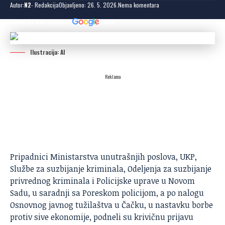
Autor:
N2
- Redakcija
Objavljeno: 26. 5. 2026.
Nema komentara
Dodaj N2 kao omiljeni
izvor
Ilustracija: AI
Reklama
Pripadnici Ministarstva unutrašnjih poslova, UKP,
Službe za suzbijanje kriminala, Odeljenja za suzbijanje
privrednog kriminala i Policijske uprave u Novom
Sadu, u saradnji sa Poreskom policijom, a po nalogu
Osnovnog javnog tužilaštva u Čačku, u nastavku borbe
protiv sive ekonomije, podneli su krivičnu prijavu