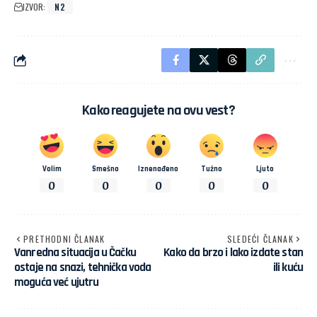
IZVOR:
N2
Kako reagujete na ovu vest?
Volim
Smešno
Iznenađeno
Tužno
Ljuto
0
0
0
0
0
PRETHODNI ČLANAK
SLEDEĆI ČLANAK
Vanredna situacija u Čačku
Kako da brzo i lako izdate stan
ostaje na snazi, tehnička voda
ili kuću
moguća već ujutru