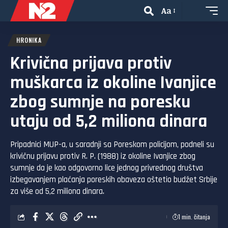
Aa
HRONIKA
Krivična prijava protiv
muškarca iz okoline Ivanjice
zbog sumnje na poresku
utaju od 5,2 miliona dinara
Pripadnici MUP-a, u saradnji sa Poreskom policijom, podneli su
krivičnu prijavu protiv R. P. (1988) iz okoline Ivanjice zbog
sumnje da je kao odgovorno lice jednog privrednog društva
izbegavanjem plaćanja poreskih obaveza oštetio budžet Srbije
za više od 5,2 miliona dinara.
1 min. čitanja