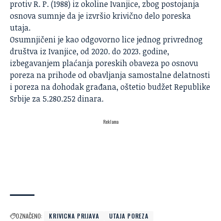
protiv R. P. (1988) iz okoline Ivanjice, zbog postojanja
osnova sumnje da je izvršio
krivično delo
poreska
utaja.
Osumnjičeni je kao odgovorno lice jednog privrednog
društva iz Ivanjice, od 2020. do 2023. godine,
izbegavanjem plaćanja poreskih obaveza po osnovu
poreza na prihode od obavljanja samostalne delatnosti
i poreza na dohodak građana, oštetio budžet Republike
Srbije za 5.280.252 dinara.
Reklama
OZNAČENO:
KRIVICNA PRIJAVA
UTAJA POREZA