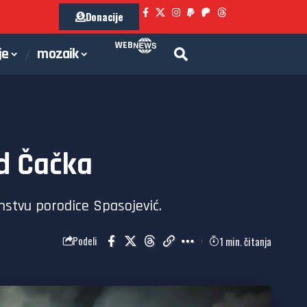
Donacije
WEB
je
mozaik
od Čačka
nstvu porodice Spasojević.
1 min. čitanja
Podeli