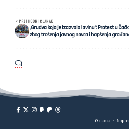
PRETHODNI ČLANAK
„Grudva koja je izazvala lavinu“: Protest u Čač
zbog trošenja javnog novca i hapšenja građan
O nama
·
Impr