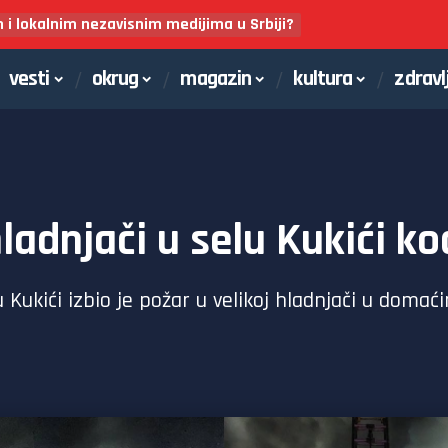
m i lokalnim nezavisnim medijima u Srbiji?
vesti
okrug
magazin
kultura
zdravl
ladnjači u selu Kukići k
kići izbio je požar u velikoj hladnjači u domaći