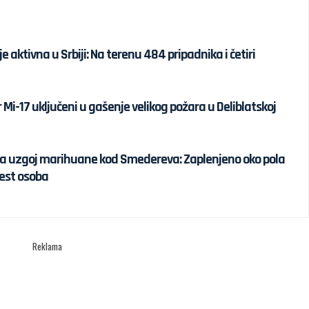
lje aktivna u Srbiji: Na terenu 484 pripadnika i četiri
r Mi-17 uključeni u gašenje velikog požara u Deliblatskoj
 za uzgoj marihuane kod Smedereva: Zaplenjeno oko pola
est osoba
Reklama