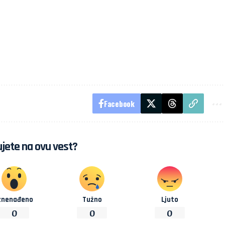
Facebook
jete na ovu vest?
znenađeno
Tužno
Ljuto
0
0
0