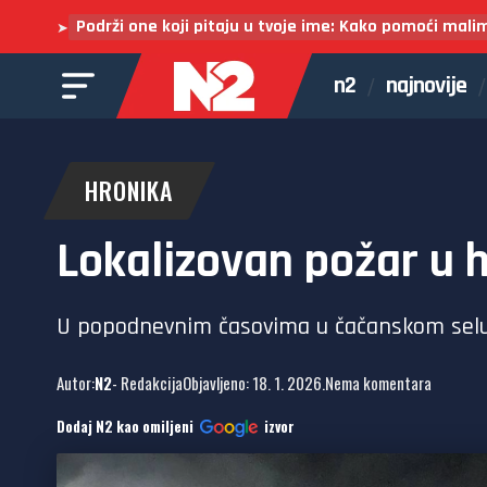
Podrži one koji pitaju u tvoje ime: Kako pomoći mali
➤
n2
najnovije
HRONIKA
Lokalizovan požar u h
U popodnevnim časovima u čačanskom selu Ku
Autor:
N2
- Redakcija
Objavljeno: 18. 1. 2026.
Nema komentara
Dodaj N2 kao omiljeni
izvor