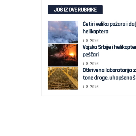
JOŠ IZ OVE RUBRIKE
Četiri velika požara i da
helikoptera
7. 8. 2026.
Vojska Srbije i helikopte
peščari
7. 8. 2026.
Otkrivena laboratorija
tone droge, uhapšeno š
7. 8. 2026.