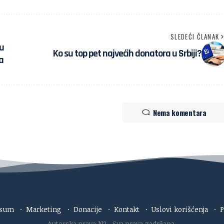
SLEDEĆI ČLANAK
ku
Ko su top pet najvećih donatora u Srbiji?
a
Nema komentara
esum
·
Marketing
·
Donacije
·
Kontakt
·
Uslovi korišćenja
·
P
Autorska prava N2
. Sva prava zadržana.