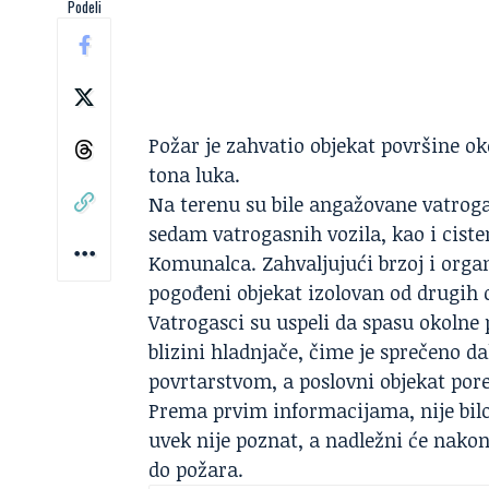
Podeli
Požar
je zahvatio objekat površine o
tona luka.
Na terenu su bile angažovane vatroga
sedam vatrogasnih vozila, kao i cist
Komunalca. Zahvaljujući brzoj i organ
pogođeni objekat izolovan od drugih
Vatrogasci su uspeli da spasu okolne 
blizini hladnjače, čime je sprečeno da
povrtarstvom, a poslovni objekat por
Prema prvim informacijama, nije bilo 
uvek nije poznat, a nadležni će nakon
do požara.