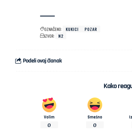
OZNAČENO:
KUKICI
POZAR
IZVOR:
N2
Podeli ovaj članak
Kako reagu
Volim
Smešno
I
0
0