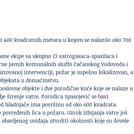
ko 400 kvadratnih metara u kojem se nalazilo oko 700
sne ekipe sa ukupno 13 vatrogasaca-spasilaca i
erne javnih komunalnih službi čačanskog Vodovoda i
izovanoj intervenciji, požar je uspešno lokalizovan, a
 objekata u domaćinstvu.
poslovne objekte i dve porodične kuće koje se nalaze u
lje širenje vatre. Porodica Spasojević se bavi
ed hladnjače ima površinu od oko 600 kvadrata.
povređenih lica u požaru. Uzrok izbijanja vatre još
 obavljenog uviđaja utvrditi okolnosti koje su dovele