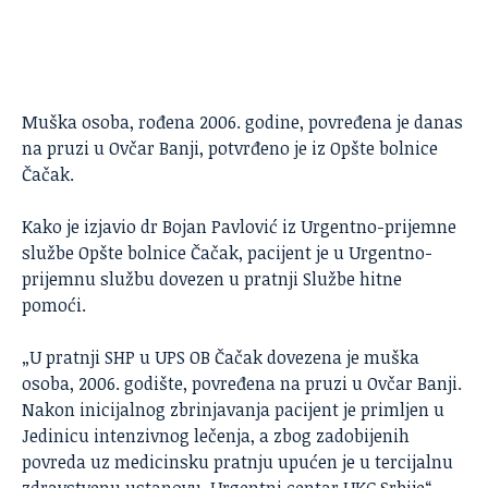
Muška osoba, rođena 2006. godine, povređena je danas
na pruzi u
Ovčar Banji
, potvrđeno je iz Opšte bolnice
Čačak.
Kako je izjavio dr Bojan Pavlović iz Urgentno-prijemne
službe Opšte bolnice Čačak, pacijent je u Urgentno-
prijemnu službu dovezen u pratnji Službe hitne
pomoći.
„U pratnji SHP u UPS OB Čačak dovezena je muška
osoba, 2006. godište, povređena na pruzi u Ovčar Banji.
Nakon inicijalnog zbrinjavanja pacijent je primljen u
Jedinicu intenzivnog lečenja, a zbog zadobijenih
povreda uz medicinsku pratnju upućen je u tercijalnu