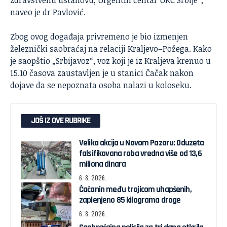
zdravstvenu ustanovu, Urgentni centar UKC Srbije“,
naveo je dr Pavlović.
Zbog ovog događaja privremeno je bio izmenjen
železnički saobraćaj na relaciji Kraljevo–Požega. Kako
je saopštio „Srbijavoz“, voz koji je iz Kraljeva krenuo u
15.10 časova zaustavljen je u stanici Čačak nakon
dojave da se nepoznata osoba nalazi u koloseku.
JOŠ IZ OVE RUBRIKE
Velika akcija u Novom Pazaru: Oduzeta
falsifikovana roba vredna više od 13,6
miliona dinara
6. 8. 2026.
Čačanin među trojicom uhapšenih,
zaplenjeno 85 kilograma droge
6. 8. 2026.