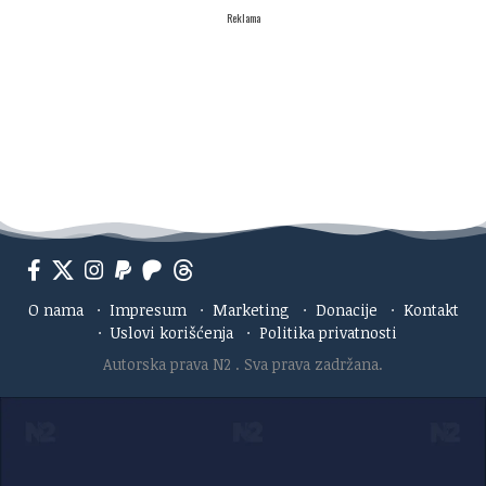
Reklama
O nama
·
Impresum
·
Marketing
·
Donacije
·
Kontakt
·
Uslovi korišćenja
·
Politika privatnosti
Autorska prava N2
. Sva prava zadržana.