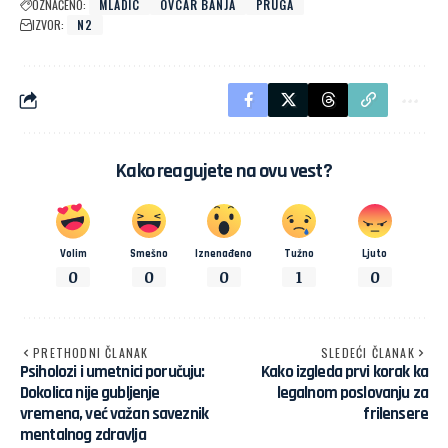
OZNAČENO:
MLADIC
OVCAR BANJA
PRUGA
IZVOR:
N2
Kako reagujete na ovu vest?
Volim
Smešno
Iznenađeno
Tužno
Ljuto
0
0
0
1
0
PRETHODNI ČLANAK
SLEDEĆI ČLANAK
Psiholozi i umetnici poručuju:
Kako izgleda prvi korak ka
Dokolica nije gubljenje
legalnom poslovanju za
vremena, već važan saveznik
frilensere
mentalnog zdravlja