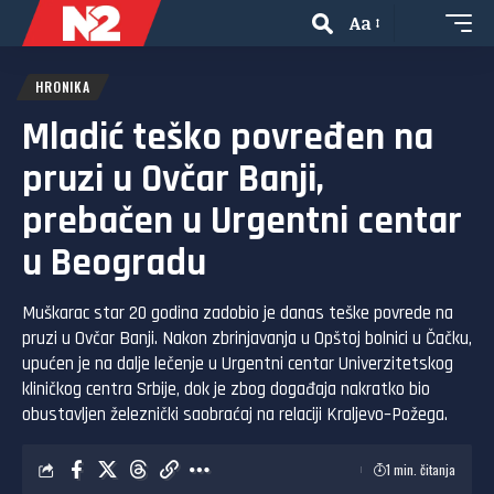
Aa
HRONIKA
Mladić teško povređen na
pruzi u Ovčar Banji,
prebačen u Urgentni centar
u Beogradu
Muškarac star 20 godina zadobio je danas teške povrede na
pruzi u Ovčar Banji. Nakon zbrinjavanja u Opštoj bolnici u Čačku,
upućen je na dalje lečenje u Urgentni centar Univerzitetskog
kliničkog centra Srbije, dok je zbog događaja nakratko bio
obustavljen železnički saobraćaj na relaciji Kraljevo–Požega.
1 min. čitanja