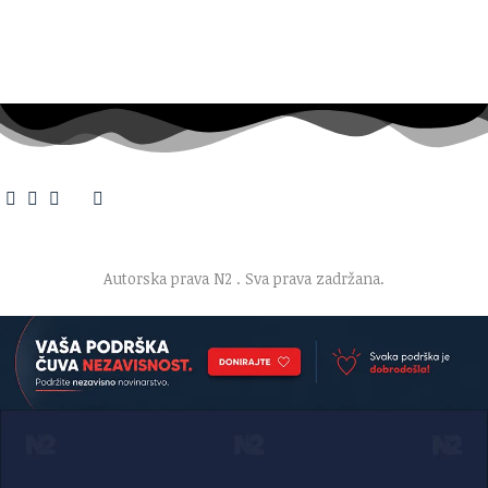
O nama
·
Impresum
·
Marketing
·
Donacije
·
Kontakt
·
Uslovi korišćenja
·
Politika privatnosti
Autorska prava N2
. Sva prava zadržana.