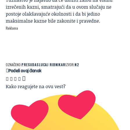
izrečenih kazni, smatrajući da u ovom slučaju ne
postoje olakšavajuće okolnosti i da bi jedino
maksimalne kazne bile zakonite i pravedne.
Reklama
OZNAČENO:
PRESUDA
SLUCAJ RIBNIKAR
IZVOR:
N2
Podeli ovaj članak
Kako reagujete na ovu vest?