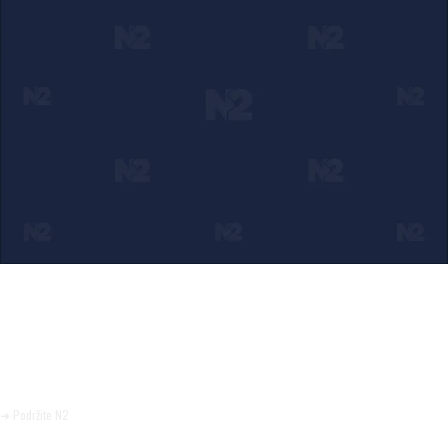
Ako verujete u ono što radimo
Svakodnevno objavljujemo informacije od javnog značaja i
trudimo se da radimo profesionalno, odgovorno i nezavisno.
Pomozite da tako i ostane.
➜ Podržite N2