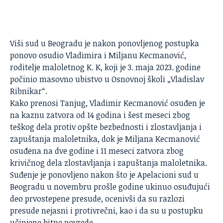
Viši sud u Beogradu je nakon ponovljenog postupka
ponovo osudio Vladimira i Miljanu Kecmanović,
roditelje maloletnog K. K, koji je 3. maja 2023. godine
počinio masovno ubistvo u Osnovnoj školi „Vladislav
Ribnikar“.
Kako prenosi Tanjug, Vladimir Kecmanović osuđen je
na kaznu zatvora od 14 godina i šest meseci zbog
teškog dela protiv opšte bezbednosti i zlostavljanja i
zapuštanja maloletnika, dok je Miljana Kecmanović
osuđena na dve godine i 11 meseci zatvora zbog
krivičnog dela zlostavljanja i zapuštanja maloletnika.
Suđenje je ponovljeno nakon što je Apelacioni sud u
Beogradu u novembru prošle godine ukinuo osuđujući
deo prvostepene presude, ocenivši da su razlozi
presude nejasni i protivrečni, kao i da su u postupku
učinjene bitne povrede.