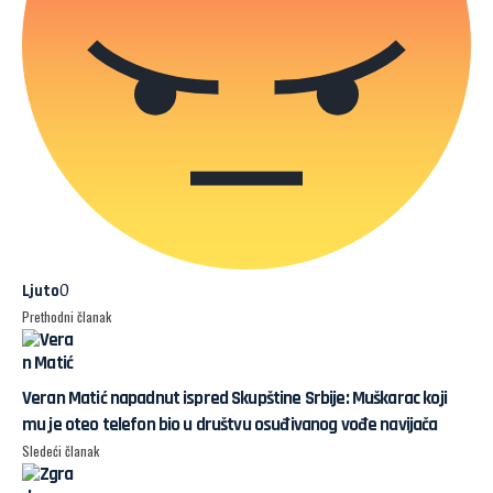
0
Ljuto
Prethodni članak
Veran Matić napadnut ispred Skupštine Srbije: Muškarac koji
mu je oteo telefon bio u društvu osuđivanog vođe navijača
Sledeći članak