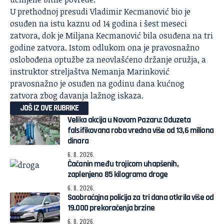
U prethodnoj presudi Vladimir Kecmanović bio je
osuđen na istu kaznu od 14 godina i šest meseci
zatvora, dok je Miljana Kecmanović bila osuđena na tri
godine zatvora. Istom odlukom ona je pravosnažno
oslobođena optužbe za neovlašćeno držanje oružja, a
instruktor streljaštva Nemanja Marinković
pravosnažno je osuđen na godinu dana kućnog
zatvora zbog davanja lažnog iskaza.
JOŠ IZ OVE RUBRIKE
Velika akcija u Novom Pazaru: Oduzeta
falsifikovana roba vredna više od 13,6 miliona
dinara
6. 8. 2026.
Čačanin među trojicom uhapšenih,
zaplenjeno 85 kilograma droge
6. 8. 2026.
Saobraćajna policija za tri dana otkrila više od
19.000 prekoračenja brzine
6. 8. 2026.