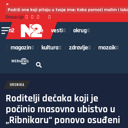
➤
Podrži one koji pitaju u tvoje ime: Kako pomoći malim i lo
Donacije
n2
najnovije
vesti
okrug
magazin
kultura
zdravlje
mozaik
WEB
HRONIKA
Roditelji dečaka koji je
počinio masovno ubistvo u
„Ribnikaru“ ponovo osuđeni