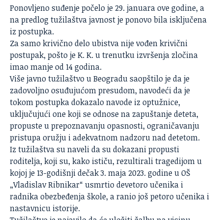
Ponovljeno suđenje počelo je 29. januara ove godine, a
na predlog tužilaštva javnost je ponovo bila isključena
iz postupka.
Za samo krivično delo ubistva nije vođen krivični
postupak, pošto je K. K. u trenutku izvršenja zločina
imao manje od 14 godina.
Više javno tužilaštvo u Beogradu saopštilo je da je
zadovoljno osuđujućom presudom, navodeći da je
tokom postupka dokazalo navode iz optužnice,
uključujući one koji se odnose na zapuštanje deteta,
propuste u prepoznavanju opasnosti, ograničavanju
pristupa oružju i adekvatnom nadzoru nad detetom.
Iz tužilaštva su naveli da su dokazani propusti
roditelja, koji su, kako ističu, rezultirali tragedijom u
kojoj je 13-godišnji dečak 3. maja 2023. godine u
OŠ
„Vladislav Ribnikar“
usmrtio devetoro učenika i
radnika obezbeđenja škole, a ranio još petoro učenika i
nastavnicu istorije.
Tužilaštvo je najavilo da će uložiti žalbu na visinu