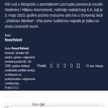
Viši sud u Beogradu u ponovljenom postupku ponovo je osudio
Vladimira i Miljanu Kecmanović, roditelje maloletnog K.K, koji je
3. maja 2023. godine počinio masovno ubistvo u Osnovnoj školi
„Vladislav Ribnikar“. Više javno tužilaštvo najavilo je žalbu na
visinu izrečenih kazni.
Autor:
Nenad Nešović
Autor:
Nenad Nešović
Osnivač i direktor N2
media i glavni i odgovorni
urednik portala N2. Od
Podeli
2018. godine oblikuje
2 min. čitanja
uređivačku politiku medija,
sa fokusom na
profesionalno i odgovorno
izveštavanje,...
Prati
Objavljeno: 18. 6. 2026.
Nema komentara
Dodaj N2 kao omiljeni
izvor