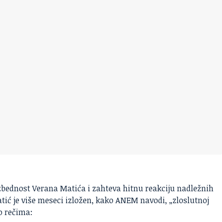
bednost Verana Matića i zahteva hitnu reakciju nadležnih
Matić je više meseci izložen, kako ANEM navodi, „zloslutnoj
o rečima: