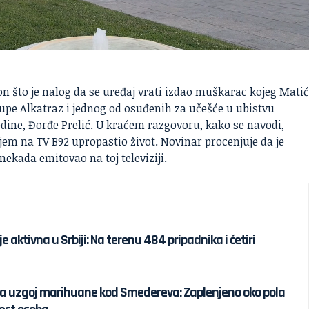
n što je nalog da se uređaj vrati izdao muškarac kojeg Mati
upe Alkatraz i jednog od osuđenih za učešće u ubistvu
dine, Đorđe Prelić. U kraćem razgovoru, kako se navodi,
jem na TV B92 upropastio život. Novinar procenjuje da je
 nekada emitovao na toj televiziji.
lje aktivna u Srbiji: Na terenu 484 pripadnika i četiri
 za uzgoj marihuane kod Smedereva: Zaplenjeno oko pola