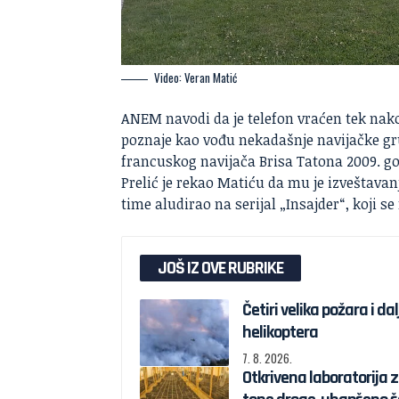
Video: Veran Matić
ANEM navodi da je telefon vraćen tek nako
poznaje kao vođu nekadašnje navijačke gr
francuskog navijača Brisa Tatona 2009. go
Prelić je rekao Matiću da mu je izveštavan
time aludirao na serijal „Insajder“, koji se
JOŠ IZ OVE RUBRIKE
Četiri velika požara i da
helikoptera
7. 8. 2026.
Otkrivena laboratorija