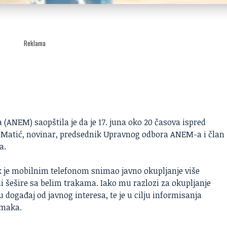
Reklama
 (ANEM) saopštila je da je 17. juna oko 20 časova ispred
 Matić
, novinar, predsednik Upravnog odbora ANEM-a i član
a.
 je mobilnim telefonom snimao javno okupljanje više
i šešire sa belim trakama. Iako mu razlozi za okupljanje
ju događaj od javnog interesa, te je u cilju informisanja
imaka.