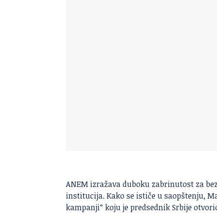
ANEM izražava duboku zabrinutost za bez
institucija. Kako se ističe u saopštenju, 
kampanji“ koju je predsednik Srbije otvori