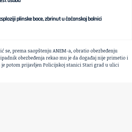
est osoba
loziji plinske boce, zbrinut u čačanskoj bolnici
atić se, prema saopštenju ANEM-a, obratio obezbeđenju
ipadnik obezbeđenja rekao mu je da događaj nije primetio i
 je potom prijavljen Policijskoj stanici Stari grad u ulici