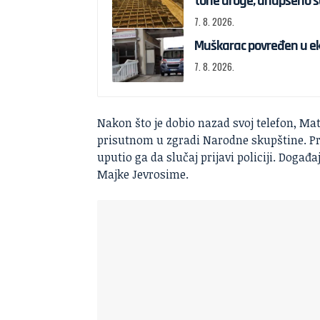
tone droge, uhapšeno š
7. 8. 2026.
Muškarac povređen u eksp
7. 8. 2026.
Nakon što je dobio nazad svoj telefon, M
prisutnom u zgradi Narodne skupštine. Pr
uputio ga da slučaj prijavi policiji. Događaj
Majke Jevrosime.