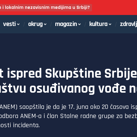
m i lokalnim nezavisnim medijima u Srbiji?
vesti
okrug
magazin
kultura
zdravl
 ispred Skupštine Srbije
ruštvu osuđivanog vođe n
(ANEM) saopštila je da je 17. juna oko 20 časova
odbora ANEM-a i član Stalne radne grupe za bez
nosti incidenta.