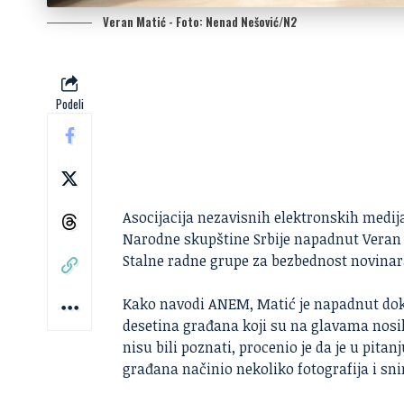
Veran Matić - Foto: Nenad Nešović/N2
Podeli
Asocijacija nezavisnih elektronskih medija
Narodne skupštine Srbije napadnut
Veran
Stalne radne grupe za bezbednost novinar
Kako navodi ANEM, Matić je napadnut dok
desetina građana koji su na glavama nosil
nisu bili poznati, procenio je da je u pitan
građana načinio nekoliko fotografija i sn