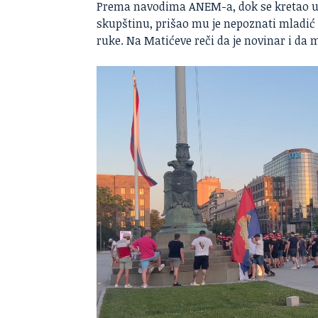
Prema navodima ANEM-a, dok se kretao u 
skupštinu, prišao mu je nepoznati mladić k
ruke. Na Matićeve reči da je novinar i da 