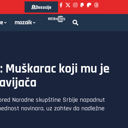
Donacije
WEB
je
mozaik
: Muškarac koji mu je
avijača
 ispred Narodne skupštine Srbije napadnut
bednost novinara, uz zahtev da nadležne