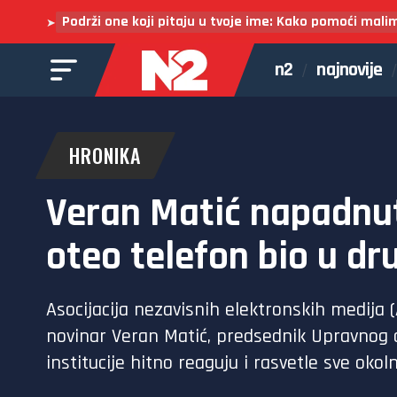
Podrži one koji pitaju u tvoje ime: Kako pomoći mali
➤
n2
najnovije
HRONIKA
Veran Matić napadnut
oteo telefon bio u d
Asocijacija nezavisnih elektronskih medija 
novinar Veran Matić, predsednik Upravnog 
institucije hitno reaguju i rasvetle sve okol