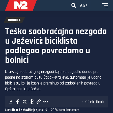
Aa
HRONIKA
Teška saobraćajna nezgoda
u Ježevici: biciklista
podlegao povredama u
bolnici
U teškoj saobraćajnoj nezgodi koja se dogodila danas pre
podne na starom putu Čačak–Kraljevo, automobil je udario
biciklistu, koji je kasnije preminuo od zadobijenih povreda u
Opštoj bolnici u Čačku.
1 min. čitanja
Autor:
Nenad Nešović
Objavljeno: 16. 1. 2026.
Nema komentara