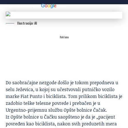
Dodaj N2 kao omiljeni
izvor
Ilustracija: AI
Reklama
Do saobraćajne nezgode došlo je tokom prepodneva u
selu Ježevica, u kojoj su učestvovali putničko vozilo
marke Fiat Punto i biciklista. Tom prilikom biciklista je
zadobio teške telesne povrede i prebačen je u
Urgentno-prijemnu službu Opšte bolnice Čačak.
Iz Opšte bolnice u Čačku saopšteno je da je „pacijent
povređen kao biciklista, nakon svih preduzetih mera