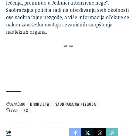
lečenja, preminuo u Jedinici intenzivne nege“.
Saobraćajna policija
radi na utvrđivanju svih okolnosti
ove saobraćajne nezgode, a više informacija očekuje se
nakon završetka uviđaja i zvaničnih saopštenja
nadležnih organa.
Reklama
OZNAČENO:
BICIKLISTA
SAOBRACAJNA NEZGODA
IZVOR:
N2