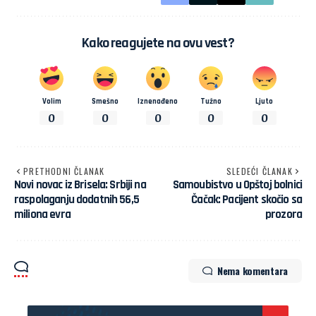
Kako reagujete na ovu vest?
Volim
Smešno
Iznenađeno
Tužno
Ljuto
0
0
0
0
0
PRETHODNI ČLANAK
SLEDEĆI ČLANAK
Novi novac iz Brisela: Srbiji na
Samoubistvo u Opštoj bolnici
raspolaganju dodatnih 56,5
Čačak: Pacijent skočio sa
miliona evra
prozora
Nema komentara