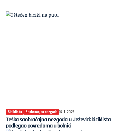
Biciklista
Saobracajna nezgoda
16. 1. 2026.
Teška saobraćajna nezgoda u Ježevici: biciklista
podlegao povredama u bolnici