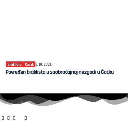
Biciklista
Cacak
6. 10. 2021.
Povređen biciklista u saobraćajnoj nezgodi u Čačku
O nama
·
Impresum
·
Marketing
·
Donacije
·
Kontakt