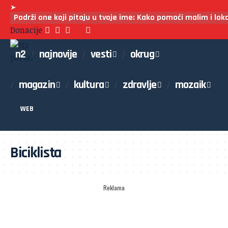
➤
Podrži one koji pitaju u tvoje ime: Kako pomoći malim i lo
Donacije
n2
najnovije
vesti
okrug
magazin
kultura
zdravlje
mozaik
WEB
Biciklista
Reklama