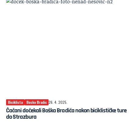
Biciklista
Bosko Bradic
26. 4. 2025.
Čačani dočekali Boška Bradića nakon biciklističke ture
do Strazbura