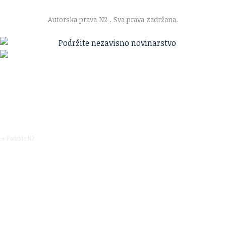
·
Uslovi korišćenja
·
Politika privatnosti
Autorska prava N2
. Sva prava zadržana.
Ako verujete u ono što radimo
Svakodnevno objavljujemo informacije od javnog značaja i
trudimo se da radimo profesionalno, odgovorno i nezavisno.
Pomozite da tako i ostane.
➜ Podržite N2