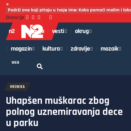
➤
Podrži one koji pitaju u tvoje ime: Kako pomoći malim i lo
Donacije
n2
najnovije
vesti
okrug
magazin
kultura
zdravlje
mozaik
WEB
HRONIKA
Uhapšen muškarac zbog
polnog uznemiravanja dece
u parku