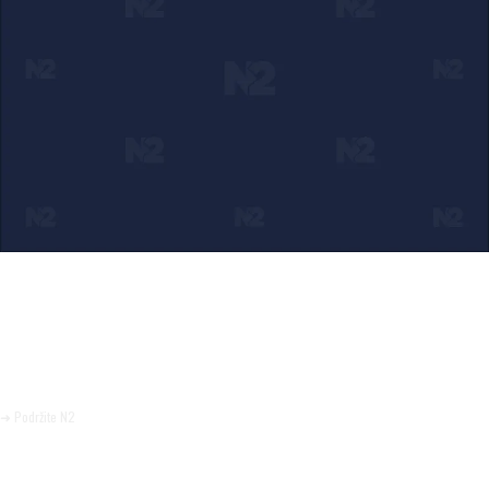
Ako verujete u ono što radimo
Svakodnevno objavljujemo informacije od javnog značaja i
trudimo se da radimo profesionalno, odgovorno i nezavisno.
Pomozite da tako i ostane.
➜ Podržite N2