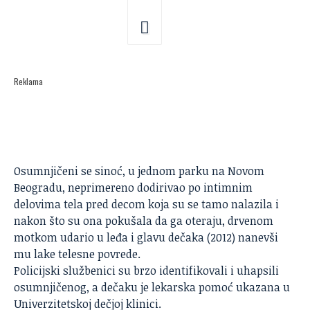
Reklama
Osumnjičeni se sinoć, u jednom parku na Novom
Beogradu, neprimereno dodirivao po intimnim
delovima tela pred decom koja su se tamo nalazila i
nakon što su ona pokušala da ga oteraju, drvenom
motkom udario u leđa i glavu dečaka (2012) nanevši
mu lake telesne povrede.
Policijski službenici su brzo identifikovali i uhapsili
osumnjičenog, a dečaku je lekarska pomoć ukazana u
Univerzitetskoj dečjoj klinici.