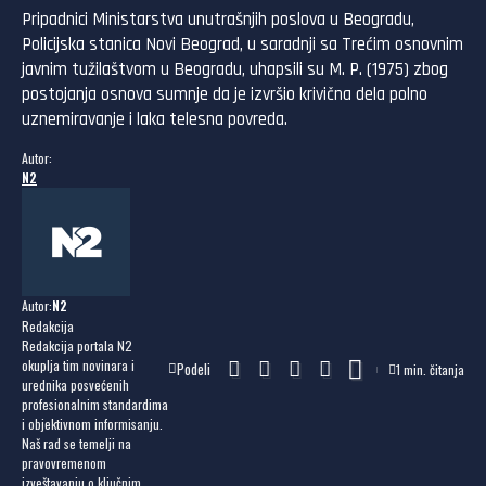
Pripadnici Ministarstva unutrašnjih poslova u Beogradu,
Policijska stanica Novi Beograd, u saradnji sa Trećim osnovnim
javnim tužilaštvom u Beogradu, uhapsili su M. P. (1975) zbog
postojanja osnova sumnje da je izvršio krivična dela polno
uznemiravanje i laka telesna povreda.
Autor:
N2
Autor:
N2
Redakcija
Redakcija portala N2
okuplja tim novinara i
Podeli
1 min. čitanja
urednika posvećenih
profesionalnim standardima
i objektivnom informisanju.
Naš rad se temelji na
pravovremenom
izveštavanju o ključnim