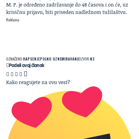
M. P. je određeno zadržavanje do 48 časova i on će, uz
krivičnu prijavu, biti priveden nadležnom tužilaštvu.
Reklama
OZNAČENO:
HAPSENJE
POLNO UZNEMIRAVANJE
IZVOR:
N2
Podeli ovaj članak
Kako reagujete na ovu vest?