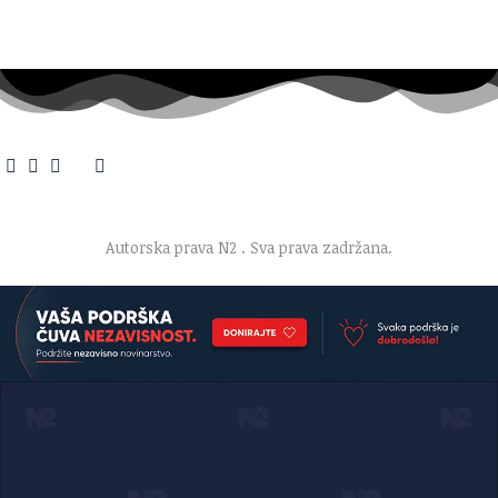
O nama
·
Impresum
·
Marketing
·
Donacije
·
Kontakt
·
Uslovi korišćenja
·
Politika privatnosti
Autorska prava N2
. Sva prava zadržana.