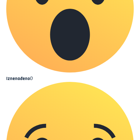
0
Iznenađeno