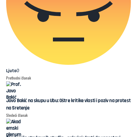
0
Ljuto
Prethodni članak
Jovo Bakić na skupu u Ubu: Oštre kritike vlasti i poziv na protest
na Sretenje
Sledeći članak