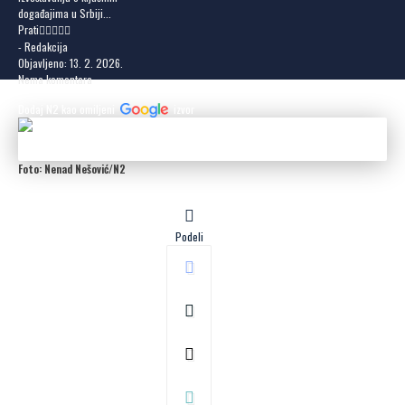
događajima u Srbiji...
Prati
- Redakcija
Objavljeno: 13. 2. 2026.
Nema komentara
Dodaj N2 kao omiljeni
izvor
Foto: Nenad Nešović/N2
Podeli