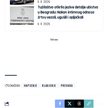
6. 8. 2026.
Tužilaštvo otkrilo jezive detalje ubistva
u Beogradu: Nakon intimnog odnosa
žrtvu vezali, ugušili i opljačkali
6. 8. 2026.
Reklama
OZNAČENO:
HAPSENJE
KLADJENJE
PREVARA