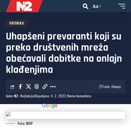
Aa
HRONIKA
Uhapšeni prevaranti koji su
preko društvenih mreža
obećavali dobitke na onlajn
klađenjima
1 min. čitanja
Autor:
N2
- Redakcija
Objavljeno: 9. 2. 2022.
Nema komentara
Dodaj N2 kao omiljeni
izvor
Foto: MUP