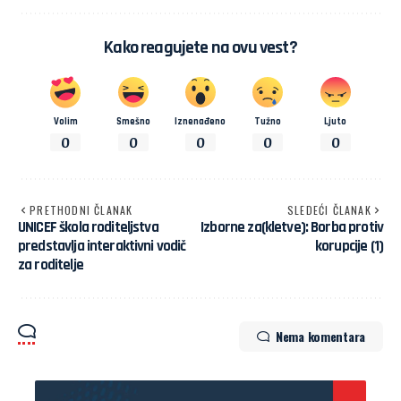
Kako reagujete na ovu vest?
Volim
Smešno
Iznenađeno
Tužno
Ljuto
0
0
0
0
0
PRETHODNI ČLANAK
SLEDEĆI ČLANAK
UNICEF škola roditeljstva
Izborne za(kletve): Borba protiv
predstavlja interaktivni vodič
korupcije (1)
za roditelje
Nema komentara