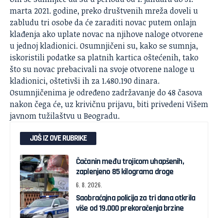
marta 2021. godine, preko društvenih mreža doveli u
zabludu tri osobe da će zaraditi novac putem onlajn
klađenja ako uplate novac na njihove naloge otvorene
u jednoj kladionici. Osumnjičeni su, kako se sumnja,
iskoristili podatke sa platnih kartica oštećenih, tako
što su novac prebacivali na svoje otvorene naloge u
kladionici, oštetivši ih za 1.480.190 dinara.
Osumnjičenima je određeno zadržavanje do 48 časova
nakon čega će, uz krivičnu prijavu, biti privedeni Višem
javnom tužilaštvu u Beogradu.
JOŠ IZ OVE RUBRIKE
Čačanin među trojicom uhapšenih,
zaplenjeno 85 kilograma droge
6. 8. 2026.
Saobraćajna policija za tri dana otkrila
više od 19.000 prekoračenja brzine