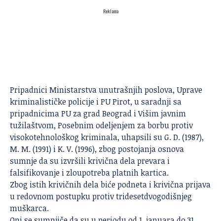
Reklama
Pripadnici Ministarstva unutrašnjih poslova, Uprave
kriminalističke policije i PU Pirot, u saradnji sa
pripadnicima PU za grad Beograd i Višim javnim
tužilaštvom, Posebnim odeljenjem za borbu protiv
visokotehnološkog kriminala, uhapsili su G. D. (1987),
M. M. (1991) i K. V. (1996), zbog postojanja osnova
sumnje da su izvršili krivična dela prevara i
falsifikovanje i zloupotreba platnih kartica.
Zbog istih krivičnih dela biće podneta i krivična prijava
u redovnom postupku protiv tridesetdvogodišnjeg
muškarca.
Oni se sumnjiče da su u periodu od 1. januara do 31.