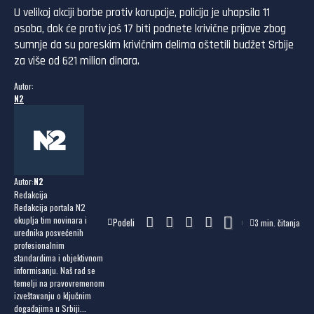
U velikoj akciji borbe protiv korupcije, policija je uhapsila 11
osoba, dok će protiv još 17 biti podnete krivične prijave zbog
sumnje da su poreskim krivičnim delima oštetili budžet Srbije
za više od 621 milion dinara.
Autor:
N2
Autor:
N2
Redakcija
Redakcija portala N2
okuplja tim novinara i
Podeli
3 min. čitanja
urednika posvećenih
profesionalnim
standardima i objektivnom
informisanju. Naš rad se
temelji na pravovremenom
izveštavanju o ključnim
događajima u Srbiji...