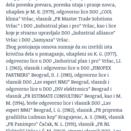
dela poreska prevara, poreska utaja i
pranje novca
,
uhapšen je M. K. (1979), odgovorno lice DOO „COOL
klima“ Vršac, vlasnik „PR Master Trade Solutions
Vršac“ i DOO „Industrial plan i pro“ Vršac, kao i lice
koje je stvarno upravljalo DOO „Industrial alliance“
Vršac i DOO „Samyaza“ Vršac.
Zbog postojanja osnova sumnje da su izvršili ista
krivična dela u pomaganju, uhapšeni su K. G. (1977),
odgovorno lice u DOO „Industrial plan i pro“ Vršac, LJ.
I. (1965), vlasnik i odgovorno lice u DOO „FINOPEX
PARTNERS“ Beograd, D. J. (1981), odgovorno lice i
vlasnik DOO „Lav expert NMJ“ Beograd, vlasnik i
odgovorno lice u DOO „DSV elektronics“ Beograd i
vlasnik „PR ESTIMATE CONSULTING“ Beograd, kao i M.
M. (1994), bivše odgovorno lice i vlasnik DOO „Lav
expert NMJ“ Beograd, I. G. (1982), vlasnik „PR priprema
gradilišta Ludman kop“ Kragujevac, A. S. (1968), vlasnik
„PR Panimpro“ Čačak, N. L. (1991), vlasnik „PR NL
Elektrik“ Vršac i Č. M. (1960), stvarni vlasnik DOO „Lav