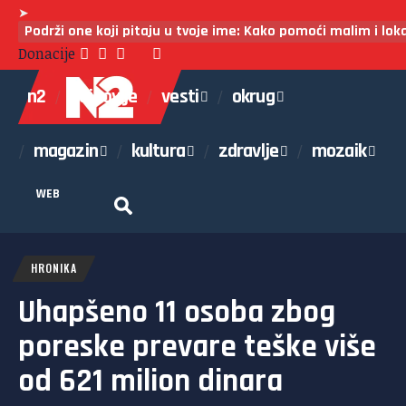
➤
Podrži one koji pitaju u tvoje ime: Kako pomoći malim i lo
Donacije
n2
najnovije
vesti
okrug
magazin
kultura
zdravlje
mozaik
WEB
HRONIKA
Uhapšeno 11 osoba zbog
poreske prevare teške više
od 621 milion dinara