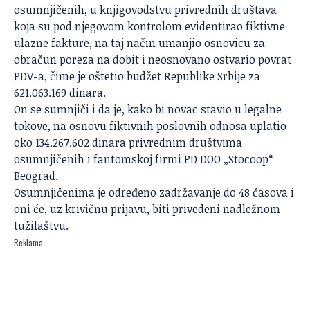
osumnjičenih, u knjigovodstvu privrednih društava
koja su pod njegovom kontrolom evidentirao fiktivne
ulazne fakture, na taj način umanjio osnovicu za
obračun poreza na dobit i neosnovano ostvario povrat
PDV-a, čime je oštetio budžet Republike Srbije za
621.063.169 dinara.
On se sumnjiči i da je, kako bi novac stavio u legalne
tokove, na osnovu fiktivnih poslovnih odnosa uplatio
oko 134.267.602 dinara privrednim društvima
osumnjičenih i fantomskoj firmi PD DOO „Stocoop“
Beograd.
Osumnjičenima je određeno zadržavanje do 48 časova i
oni će, uz krivičnu prijavu, biti privedeni nadležnom
tužilaštvu.
Reklama