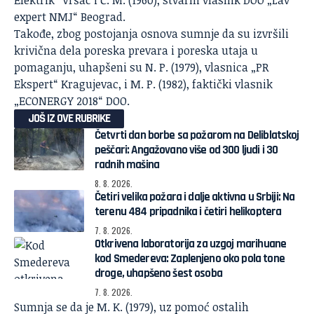
expert NMJ“ Beograd.
Takođe, zbog postojanja osnova sumnje da su izvršili
krivična dela poreska prevara i poreska utaja u
pomaganju, uhapšeni su N. P. (1979), vlasnica „PR
Ekspert“ Kragujevac, i M. P. (1982), faktički vlasnik
„ECONERGY 2018“ DOO.
JOŠ IZ OVE RUBRIKE
Četvrti dan borbe sa požarom na Deliblatskoj
peščari: Angažovano više od 300 ljudi i 30
radnih mašina
8. 8. 2026.
Četiri velika požara i dalje aktivna u Srbiji: Na
terenu 484 pripadnika i četiri helikoptera
7. 8. 2026.
Otkrivena laboratorija za uzgoj marihuane
kod Smedereva: Zaplenjeno oko pola tone
droge, uhapšeno šest osoba
7. 8. 2026.
Sumnja se da je M. K. (1979), uz pomoć ostalih