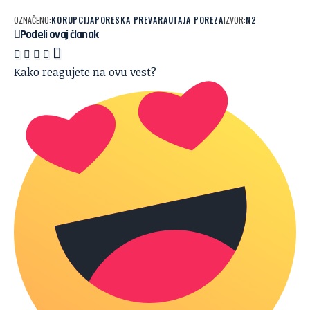
OZNAČENO:
KORUPCIJA
PORESKA PREVARA
UTAJA POREZA
IZVOR:
N2
Podeli ovaj članak
Kako reagujete na ovu vest?