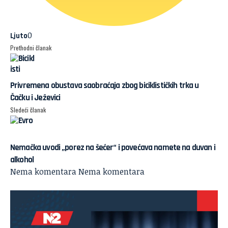
0
Ljuto
Prethodni članak
Privremena obustava saobraćaja zbog biciklističkih trka u
Čačku i Ježevici
Sledeći članak
Nemačka uvodi „porez na šećer“ i povećava namete na duvan i
alkohol
Nema komentara
Nema komentara