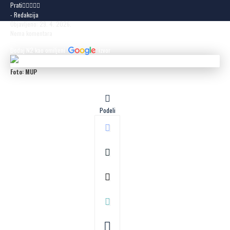
Prati
- Redakcija
Objavljeno: 29. 4. 2026.
Nema komentara
Dodaj N2 kao omiljeni
izvor
Foto: MUP
Podeli