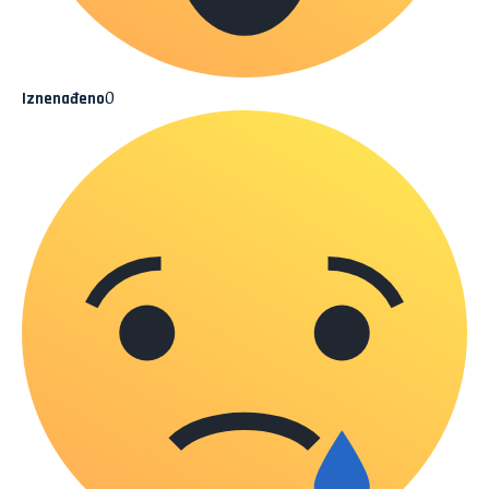
0
Iznenađeno