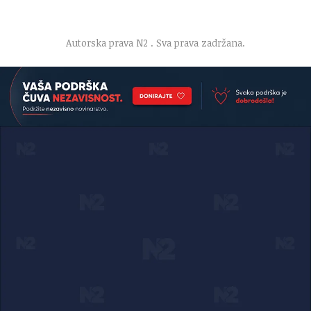
O nama
·
Impresum
·
Marketing
·
Donacije
·
Kontakt
·
Uslovi korišćenja
·
Politika privatnosti
Autorska prava N2
. Sva prava zadržana.