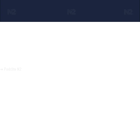
Ako verujete u ono što radimo
Svakodnevno objavljujemo informacije od javnog značaja i
trudimo se da radimo profesionalno, odgovorno i nezavisno.
Pomozite da tako i ostane.
➜ Podržite N2