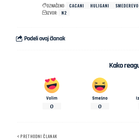
OZNAČENO:
CACANI
HULIGANI
SMEDEREVO
IZVOR:
N2
Podeli ovaj članak
Kako reagu
Volim
Smešno
I
0
0
PRETHODNI ČLANAK