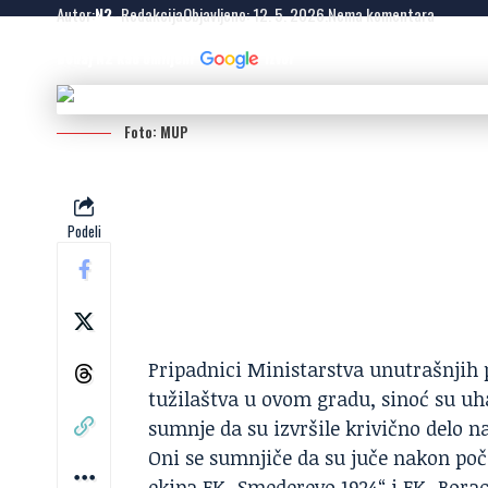
Autor:
N2
- Redakcija
Objavljeno: 12. 5. 2026.
Nema komentara
Dodaj N2 kao omiljeni
izvor
Foto: MUP
Podeli
Pripadnici Ministarstva unutrašnjih 
tužilaštva u ovom gradu, sinoć su uha
sumnje da su izvršile krivično delo n
Oni se sumnjiče da su juče nakon poč
ekipa FK „Smederevo 1924“ i FK „Bor