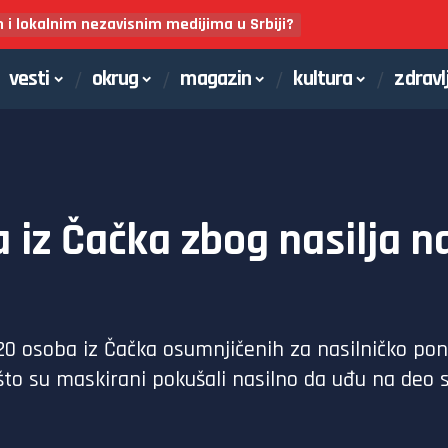
m i lokalnim nezavisnim medijima u Srbiji?
vesti
okrug
magazin
kultura
zdravl
iz Čačka zbog nasilja n
20 osoba iz Čačka osumnjičenih za nasilničko po
to su maskirani pokušali nasilno da uđu na deo st