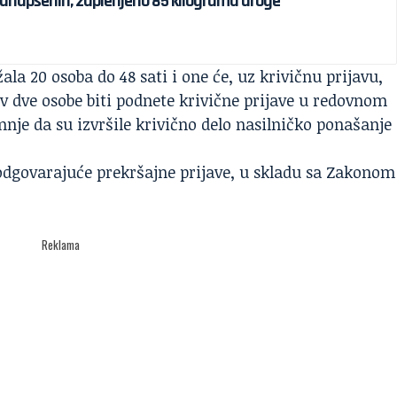
uhapšenih, zaplenjeno 85 kilograma droge
ala 20 osoba do 48 sati i one će, uz krivičnu prijavu,
tiv dve osobe biti podnete krivične prijave u redovnom
nje da su izvršile krivično delo nasilničko ponašanje
 odgovarajuće prekršajne prijave, u skladu sa Zakonom
Reklama