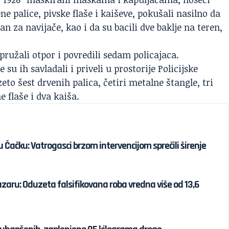
ne palice, pivske flaše i kaiševe, pokušali nasilno da
an za navijače, kao i da su bacili dve baklje na teren,
pružali otpor i povredili sedam policajaca.
su ih savladali i priveli u prostorije Policijske
to šest drvenih palica, četiri metalne štangle, tri
e flaše i dva kaiša.
u Čačku: Vatrogasci brzom intervencijom sprečili širenje
azaru: Oduzeta falsifikovana roba vredna više od 13,6