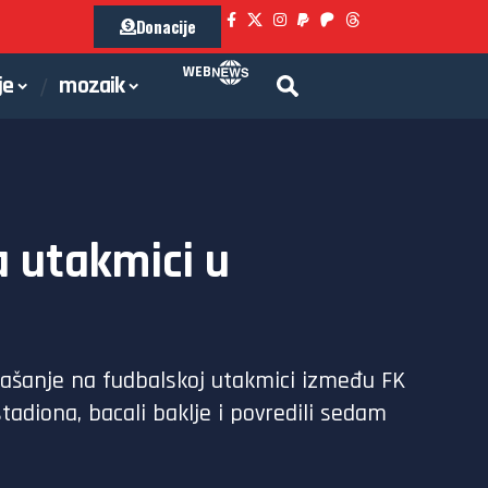
Donacije
WEB
je
mozaik
a utakmici u
našanje na fudbalskoj utakmici između FK
adiona, bacali baklje i povredili sedam