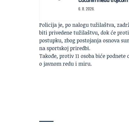
Čačanin među trojicom 
6. 8. 2026.
Policija
je, po nalogu tužilaštva, zadrž
biti privedene tužilaštvu, dok će pro
postupku, zbog postojanja osnova sum
na sportskoj priredbi.
Takođe, protiv 11 osoba biće podnete
o javnom redu i miru.