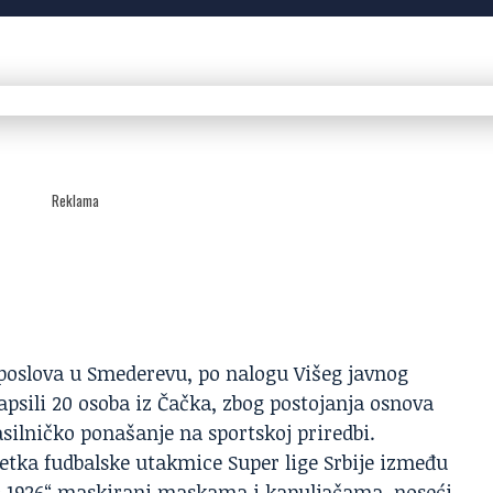
Reklama
poslova u Smederevu, po nalogu Višeg javnog
psili 20 osoba iz Čačka, zbog postojanja osnova
asilničko ponašanje na sportskoj priredbi.
etka fudbalske utakmice Super lige Srbije između
ac 1926“ maskirani maskama i kapuljačama, noseći