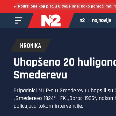
Podrži one koji pitaju u tvoje ime: Kako pomoći mali
➤
n2
najnovije
HRONIKA
Uhapšeno 20 huligana 
Smederevu
Pripadnici MUP-a u Smederevu uhapsili su 
„Smederevo 1924“ i FK „Borac 1926“, nakon š
policajaca tokom intervencije.