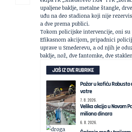
upaljene baklje, metalne štangle, drve
uđu na deo stadiona koji nije rezervis
a dve prema publici.
Tokom policijske intervencije, oni su 
Efikasnom akcijom, pripadnici policije 
uprave u Smederevu, a od njih je oduze
baklje, nož, dve fantomke, dve staklen
JOŠ IZ OVE RUBRIKE
Požar u kafiću Robusto 
vatre
7. 8. 2026.
Velika akcija u Novom P
miliona dinara
6. 8. 2026.