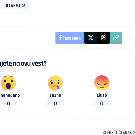
UTAKMICA
Facebook
jete na ovu vest?
znenađeno
Tužno
Ljuto
0
0
0
SLEDEĆI ČLANAK