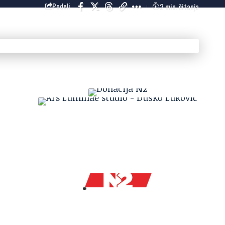
2 min. čitanja
Podeli