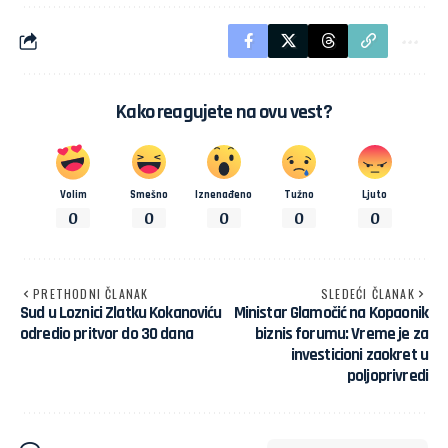
Kako reagujete na ovu vest?
Volim
Smešno
Iznenađeno
Tužno
Ljuto
0
0
0
0
0
PRETHODNI ČLANAK
SLEDEĆI ČLANAK
Sud u Loznici Zlatku Kokanoviću
Ministar Glamočić na Kopaonik
odredio pritvor do 30 dana
biznis forumu: Vreme je za
investicioni zaokret u
poljoprivredi