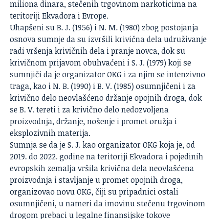
miliona dinara, stečenih trgovinom narkoticima na
teritoriji Ekvadora i Evrope.
Uhapšeni su B. J. (1956) i N. M. (1980) zbog postojanja
osnova sumnje da su izvršili krivična dela udruživanje
radi vršenja krivičnih dela i pranje novca, dok su
krivičnom prijavom obuhvaćeni i S. J. (1979) koji se
sumnjiči da je organizator OKG i za njim se intenzivno
traga, kao i N. B. (1990) i B. V. (1985) osumnjičeni i za
krivično delo neovlašćeno držanje opojnih droga, dok
se B. V. tereti i za krivično delo nedozvoljena
proizvodnja, držanje, nošenje i promet oružja i
eksplozivnih materija.
Sumnja se da je S. J. kao organizator OKG koja je, od
2019. do 2022. godine na teritoriji Ekvadora i pojedinih
evropskih zemalja vršila krivična dela neovlašćena
proizvodnja i stavljanje u promet opojnih droga,
organizovao novu OKG, čiji su pripadnici ostali
osumnjičeni, u nameri da imovinu stečenu trgovinom
drogom prebaci u legalne finansijske tokove