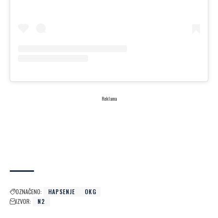
Reklama
OZNAČENO:
HAPSENJE
OKG
IZVOR:
N2