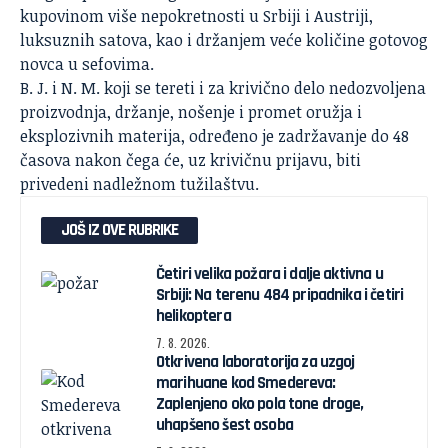
kupovinom više nepokretnosti u Srbiji i Austriji,
luksuznih satova, kao i držanjem veće količine gotovog
novca u sefovima.
B. J. i N. M. koji se tereti i za krivično delo nedozvoljena
proizvodnja, držanje, nošenje i promet oružja i
eksplozivnih materija, određeno je zadržavanje do 48
časova nakon čega će, uz krivičnu prijavu, biti
privedeni nadležnom tužilaštvu.
JOŠ IZ OVE RUBRIKE
Četiri velika požara i dalje aktivna u
Srbiji: Na terenu 484 pripadnika i četiri
helikoptera
7. 8. 2026.
Otkrivena laboratorija za uzgoj
marihuane kod Smedereva:
Zaplenjeno oko pola tone droge,
uhapšeno šest osoba