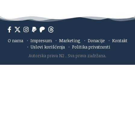
O nama
·
Impresum
·
Marketing
·
Donacije
·
Kontakt
·
Uslovi korišćenja
·
Politika privatnosti
Autorska prava N2
. Sva prava zadržana.