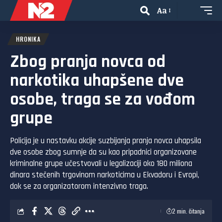
Aa
HRONIKA
Zbog pranja novca od
narkotika uhapšene dve
osobe, traga se za vođom
grupe
Policija je u nastavku akcije suzbijanja pranja novca uhapsila
dve osobe zbog sumnje da su kao pripadnici organizovane
kriminalne grupe učestvovali u legalizaciji oko 180 miliona
dinara stečenih trgovinom narkoticima u Ekvadoru i Evropi,
dok se za organizatorom intenzivno traga.
2 min. čitanja