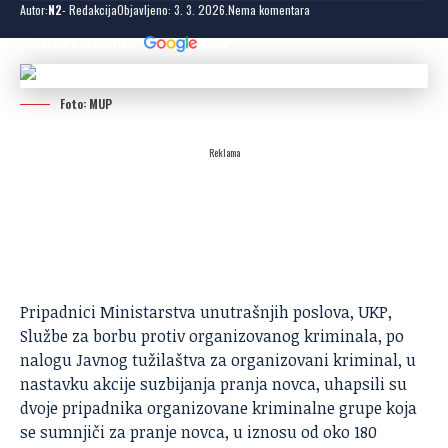
Autor:
N2
- Redakcija
Objavljeno: 3. 3. 2026.
Nema komentara
Dodaj N2 kao omiljeni
izvor
Foto: MUP
Reklama
Pripadnici Ministarstva unutrašnjih poslova,
UKP
,
Službe za borbu protiv organizovanog kriminala, po
nalogu Javnog tužilaštva za organizovani kriminal, u
nastavku akcije suzbijanja pranja novca, uhapsili su
dvoje pripadnika organizovane kriminalne grupe koja
se sumnjiči za pranje novca, u iznosu od oko 180