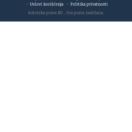
·
Uslovi korišćenja
·
Politika privatnosti
Autorska prava N2
. Sva prava zadržana.