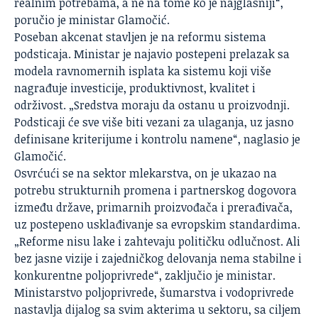
realnim potrebama, a ne na tome ko je najglasniji“,
poručio je ministar Glamočić.
Poseban akcenat stavljen je na reformu sistema
podsticaja. Ministar je najavio postepeni prelazak sa
modela ravnomernih isplata ka sistemu koji više
nagrađuje investicije, produktivnost, kvalitet i
održivost. „Sredstva moraju da ostanu u proizvodnji.
Podsticaji će sve više biti vezani za ulaganja, uz jasno
definisane kriterijume i kontrolu namene“, naglasio je
Glamočić.
Osvrćući se na sektor mlekarstva, on je ukazao na
potrebu strukturnih promena i partnerskog dogovora
između države, primarnih proizvođača i prerađivača,
uz postepeno usklađivanje sa evropskim standardima.
„Reforme nisu lake i zahtevaju političku odlučnost. Ali
bez jasne vizije i zajedničkog delovanja nema stabilne i
konkurentne poljoprivrede“, zaključio je ministar.
Ministarstvo poljoprivrede, šumarstva i vodoprivrede
nastavlja dijalog sa svim akterima u sektoru, sa ciljem