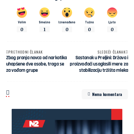
Volim
Smešno
Iznenađeno
Tužno
Ljuto
0
1
0
0
0
PRETHODNI ČLANAK
SLEDEĆI ČLANAK
Zbog pranja novca od narkotika
Sastanak u Preljini: Država i
uhapšene dve osobe, traga se
proizvođači usaglasili mere za
za vođom grupe
stabilizaciju tržišta mleka
Nema komentara