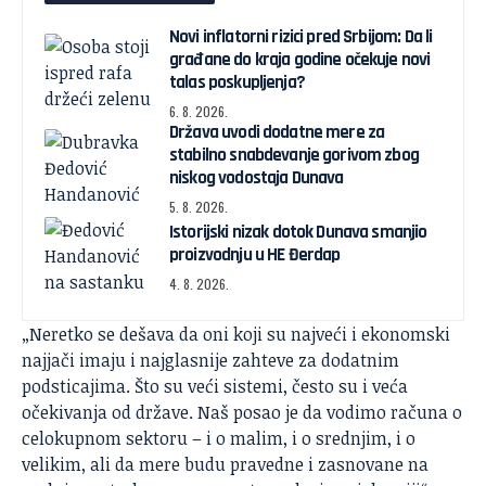
Novi inflatorni rizici pred Srbijom: Da li
građane do kraja godine očekuje novi
talas poskupljenja?
6. 8. 2026.
Država uvodi dodatne mere za
stabilno snabdevanje gorivom zbog
niskog vodostaja Dunava
5. 8. 2026.
Istorijski nizak dotok Dunava smanjio
proizvodnju u HE Đerdap
4. 8. 2026.
„Neretko se dešava da oni koji su najveći i ekonomski
najjači imaju i najglasnije zahteve za dodatnim
podsticajima. Što su veći sistemi, često su i veća
očekivanja od države. Naš posao je da vodimo računa o
celokupnom sektoru – i o malim, i o srednjim, i o
velikim, ali da mere budu pravedne i zasnovane na