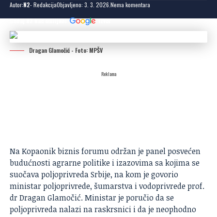
Autor:
N2
- Redakcija
Objavljeno: 3. 3. 2026.
Nema komentara
Dodaj N2 kao omiljeni
izvor
Dragan Glamočić - Foto: MPŠV
Reklama
Na Kopaonik biznis forumu održan je panel posvećen
budućnosti agrarne politike i izazovima sa kojima se
suočava poljoprivreda Srbije, na kom je govorio
ministar poljoprivrede, šumarstva i vodoprivrede prof.
dr Dragan Glamočić. Ministar je poručio da se
poljoprivreda
nalazi na raskrsnici i da je neophodno