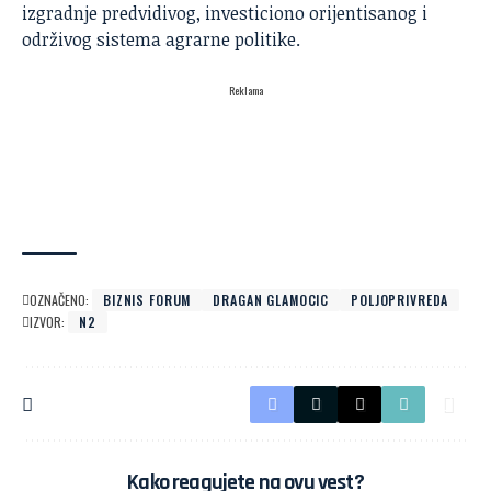
izgradnje predvidivog, investiciono orijentisanog i
održivog sistema agrarne politike.
Reklama
OZNAČENO:
BIZNIS FORUM
DRAGAN GLAMOCIC
POLJOPRIVREDA
IZVOR:
N2
Kako reagujete na ovu vest?