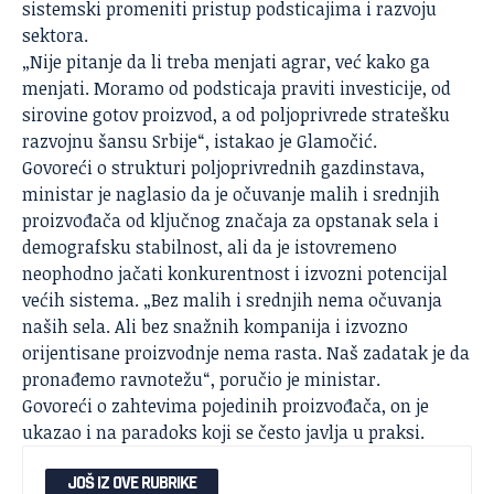
sistemski promeniti pristup podsticajima i razvoju
sektora.
„Nije pitanje da li treba menjati agrar, već kako ga
menjati. Moramo od podsticaja praviti investicije, od
sirovine gotov proizvod, a od poljoprivrede stratešku
razvojnu šansu Srbije“, istakao je Glamočić.
Govoreći o strukturi poljoprivrednih gazdinstava,
ministar je naglasio da je očuvanje malih i srednjih
proizvođača od ključnog značaja za opstanak sela i
demografsku stabilnost, ali da je istovremeno
neophodno jačati konkurentnost i izvozni potencijal
većih sistema. „Bez malih i srednjih nema očuvanja
naših sela. Ali bez snažnih kompanija i izvozno
orijentisane proizvodnje nema rasta. Naš zadatak je da
pronađemo ravnotežu“, poručio je ministar.
Govoreći o zahtevima pojedinih proizvođača, on je
ukazao i na paradoks koji se često javlja u praksi.
JOŠ IZ OVE RUBRIKE