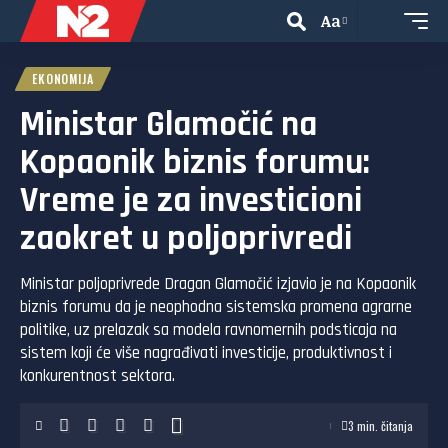
Aa
EKONOMIJA
Ministar Glamočić na
Kopaonik biznis forumu:
Vreme je za investicioni
zaokret u poljoprivredi
Ministar poljoprivrede Dragan Glamočić izjavio je na Kopaonik
biznis forumu da je neophodna sistemska promena agrarne
politike, uz prelazak sa modela ravnomernih podsticaja na
sistem koji će više nagrađivati investicije, produktivnost i
konkurentnost sektora.
3 min. čitanja