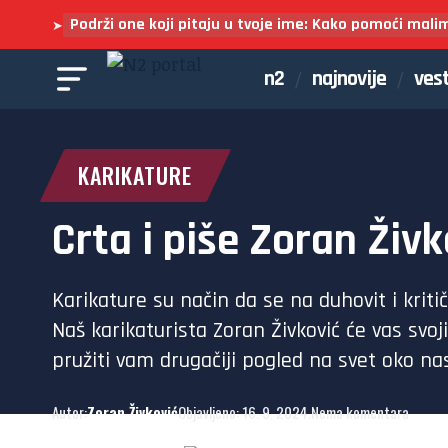
Podrži one koji pitaju u tvoje ime: Kako pomoći mali
➤
n2
najnovije
vest
KARIKATURE
Crta i piše Zoran Živk
Karikature su način da se na duhovit i kriti
Naš karikaturista Zoran Živković će vas svoj
pružiti vam drugačiji pogled na svet oko nas
Autor:
Zoran Živković
Objavljeno: 16. 9. 2024.
Nema komentara