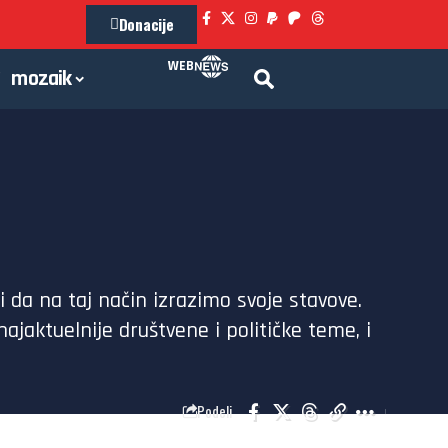
Donacije
WEB
mozaik
i da na taj način izrazimo svoje stavove.
ajaktuelnije društvene i političke teme, i
Podeli