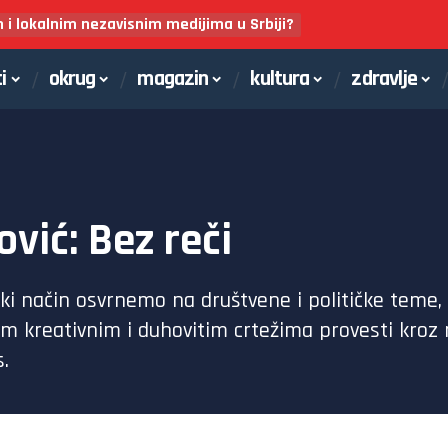
m i lokalnim nezavisnim medijima u Srbiji?
i
okrug
magazin
kultura
zdravlje
ović: Bez reči
čki način osvrnemo na društvene i političke teme, 
im kreativnim i duhovitim crtežima provesti kroz n
.