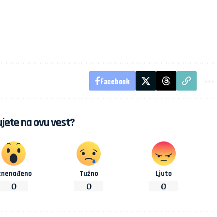
Facebook
jete na ovu vest?
znenađeno
Tužno
Ljuto
0
0
0