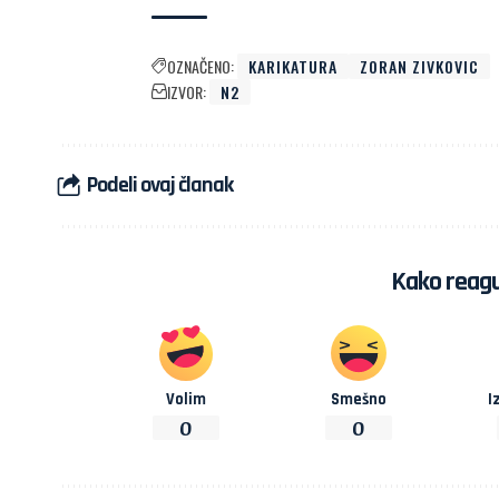
OZNAČENO:
KARIKATURA
ZORAN ZIVKOVIC
IZVOR:
N2
Podeli ovaj članak
Kako reagu
Volim
Smešno
I
0
0