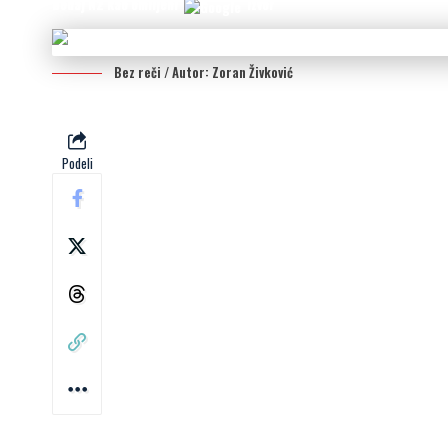
Dodaj N2 kao omiljeni
izvor
Bez reči / Autor: Zoran Živković
Podeli