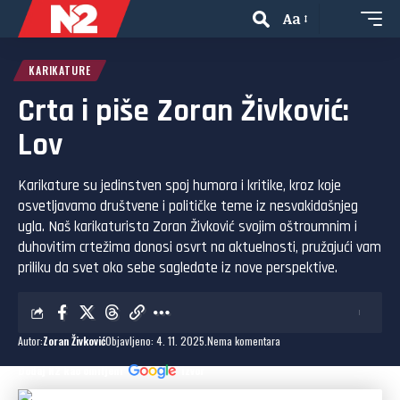
Aa
KARIKATURE
Crta i piše Zoran Živković:
Lov
Karikature su jedinstven spoj humora i kritike, kroz koje
osvetljavamo društvene i političke teme iz nesvakidašnjeg
ugla. Naš karikaturista Zoran Živković svojim oštroumnim i
duhovitim crtežima donosi osvrt na aktuelnosti, pružajući vam
priliku da svet oko sebe sagledate iz nove perspektive.
Autor:
Zoran Živković
Objavljeno: 4. 11. 2025.
Nema komentara
Dodaj N2 kao omiljeni
izvor