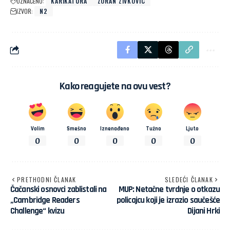
OZNAČENO:
KARIKATURA
ZORAN ZIVKOVIC
IZVOR:
N2
Kako reagujete na ovu vest?
Volim
Smešno
Iznenađeno
Tužno
Ljuto
0
0
0
0
0
PRETHODNI ČLANAK
SLEDEĆI ČLANAK
Čačanski osnovci zablistali na
MUP: Netačne tvrdnje o otkazu
„Cambridge Readers
policajcu koji je izrazio saučešće
Challenge“ kvizu
Dijani Hrki