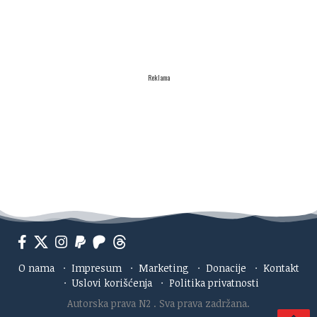
Reklama
O nama
·
Impresum
·
Marketing
·
Donacije
·
Kontakt
·
Uslovi korišćenja
·
Politika privatnosti
Autorska prava N2
. Sva prava zadržana.