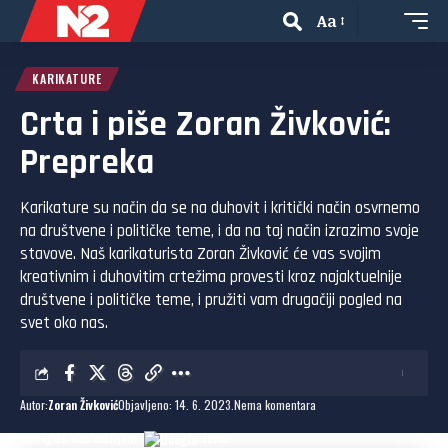
Aa
KARIKATURE
Crta i piše Zoran Živković:
Prepreka
Karikature su način da se na duhovit i kritički način osvrnemo
na društvene i političke teme, i da na taj način izrazimo svoje
stavove. Naš karikaturista Zoran Živković će vas svojim
kreativnim i duhovitim crtežima provesti kroz najaktuelnije
društvene i političke teme, i pružiti vam drugačiji pogled na
svet oko nas.
Autor:
Zoran Živković
Objavljeno: 14. 6. 2023.
Nema komentara
Dodaj N2 kao omiljeni
izvor