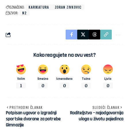
OZNAČENO:
KARIKATURA
ZORAN ZIVKOVIC
IZVOR:
N2
Kako reagujete na ovu vest?
Volim
Smešno
Iznenađeno
Tužno
Ljuto
1
0
0
0
0
PRETHODNI ČLANAK
SLEDEĆI ČLANAK
Potpisan ugovor o izgradnji
Roditeljstvo – najodgovornija
sportske dvorane za potrebe
uloga u životu pojedinca
Gimnazije