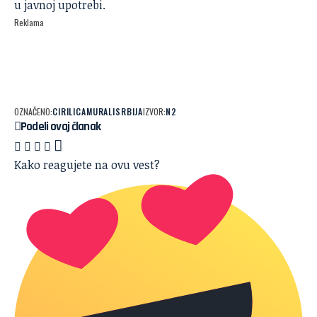
u javnoj upotrebi.
Reklama
OZNAČENO:
CIRILICA
MURALI
SRBIJA
IZVOR:
N2
Podeli ovaj članak
Kako reagujete na ovu vest?