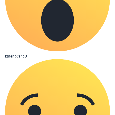
0
Iznenađeno