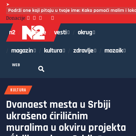
➤
Podrži one koji pitaju u tvoje ime: Kako pomoći malim i lo
Donacije
n2
najnovije
vesti
okrug
magazin
kultura
zdravlje
mozaik
WEB
KULTURA
Dvanaest mesta u Srbiji
ukrašeno ćiriličnim
muralima u okviru projekta