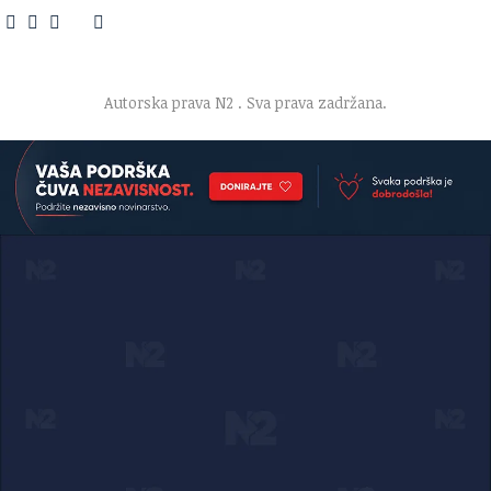
O nama
·
Impresum
·
Marketing
·
Donacije
·
Kontakt
·
Uslovi korišćenja
·
Politika privatnosti
Autorska prava N2
. Sva prava zadržana.