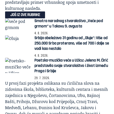
predstavljaju primer vrhunskog spoja umetnosti i
kulturnog nasleđa.
JOŠ IZ OVE RUBRIKE
Smotra narodnog stvaralaštva „Veče pod
grmom“ u Takovu 9. avgusta
4. 8. 2026.
Srbija obeležava 31 godinu od „Oluje“: Više od
250.000 Srba proterano, više od 700 i dalje se
vodi kao nestalo
4. 8. 2026.
Poetsko-muzičko veče u Užicu: Jelena M. Ćirić
predstavila svoje stvaralaštvo i život između
Praga i Srbije
29. 7. 2026.
U prvoj fazi projekta oslikana su ćirilična slova na
zidovima škola, biblioteka, kulturnih centara i mesnih
zajednica u Njegoševu, Čortanovcima, Ubu, Bajinoj
Bašti, Priboju, Džurovu kod Prijepolja, Crnoj Travi,
Medveđi, Lebanu, Đunisu kod Kruševca, Jakovu i
Opovu, dok će murali u narednom periodu krasiti i