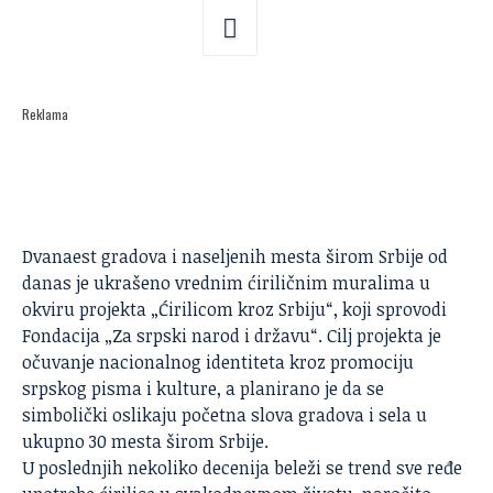
Reklama
Dvanaest gradova i naseljenih mesta širom Srbije od
danas je ukrašeno vrednim ćiriličnim muralima u
okviru projekta „Ćirilicom kroz Srbiju“, koji sprovodi
Fondacija „Za srpski narod i državu“. Cilj projekta je
očuvanje nacionalnog identiteta kroz promociju
srpskog pisma i kulture, a planirano je da se
simbolički oslikaju početna slova gradova i sela u
ukupno 30 mesta širom Srbije.
U poslednjih nekoliko decenija beleži se trend sve ređe