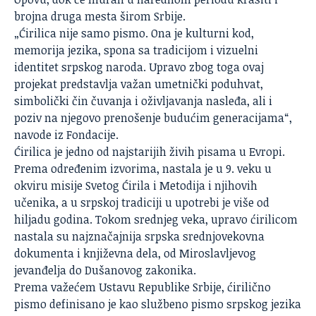
brojna druga mesta širom Srbije.
„Ćirilica nije samo pismo. Ona je kulturni kod,
memorija jezika, spona sa tradicijom i vizuelni
identitet srpskog naroda. Upravo zbog toga ovaj
projekat predstavlja važan umetnički poduhvat,
simbolički čin čuvanja i oživljavanja nasleđa, ali i
poziv na njegovo prenošenje budućim generacijama“,
navode iz Fondacije.
Ćirilica
je jedno od najstarijih živih pisama u Evropi.
Prema određenim izvorima, nastala je u 9. veku u
okviru misije Svetog Ćirila i Metodija i njihovih
učenika, a u srpskoj tradiciji u upotrebi je više od
hiljadu godina. Tokom srednjeg veka, upravo ćirilicom
nastala su najznačajnija srpska srednjovekovna
dokumenta i književna dela, od Miroslavljevog
jevanđelja do Dušanovog zakonika.
Prema važećem Ustavu Republike Srbije, ćirilično
pismo definisano je kao službeno pismo srpskog jezika