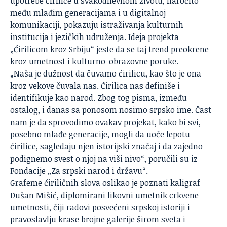
upotrebe ćirilice u svakodnevnom životu, naročito
među mlađim generacijama i u digitalnoj
komunikaciji, pokazuju istraživanja kulturnih
institucija i jezičkih udruženja. Ideja projekta
„Ćirilicom kroz Srbiju“ jeste da se taj trend preokrene
kroz umetnost i kulturno-obrazovne poruke.
„Naša je dužnost da čuvamo ćirilicu, kao što je ona
kroz vekove čuvala nas. Ćirilica nas definiše i
identifikuje kao narod. Zbog tog pisma, između
ostalog, i danas sa ponosom nosimo srpsko ime. Čast
nam je da sprovodimo ovakav projekat, kako bi svi,
posebno mlađe generacije, mogli da uoče lepotu
ćirilice, sagledaju njen istorijski značaj i da zajedno
podignemo svest o njoj na viši nivo“, poručili su iz
Fondacije „Za srpski narod i državu“.
Grafeme ćiriličnih slova oslikao je poznati kaligraf
Dušan Mišić, diplomirani likovni umetnik crkvene
umetnosti, čiji radovi posvećeni srpskoj istoriji i
pravoslavlju krase brojne galerije širom sveta i