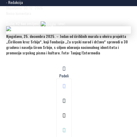
- Redakcija
Objavljeno: 30. 12. 2025.
Nema komentara
Dodaj N2 kao omiljeni
izvor
Njegoševo, 25. decembra 2025. – Jedan od ćiriličnih murala u okviru projekta
„Ćirilicom kroz Srbiju“, koji Fondacija „Za srpski narod i državu“ sprovodi u 30
gradova i naselja širom Srbije, s ciljem očuvanja nacionalnog identiteta i
promocije srpskog pisma i kulture. Foto: Tanjug/Entermedia
Podeli