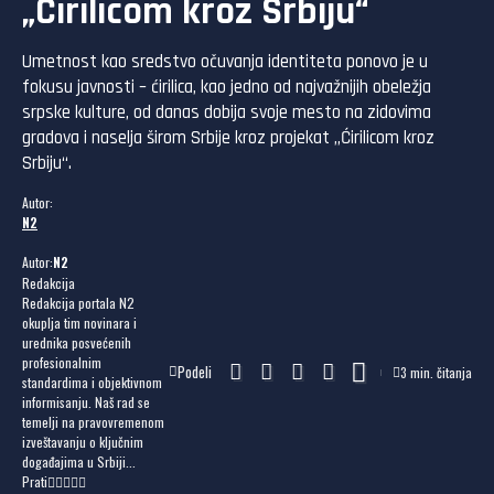
„Ćirilicom kroz Srbiju“
Umetnost kao sredstvo očuvanja identiteta ponovo je u
fokusu javnosti – ćirilica, kao jedno od najvažnijih obeležja
srpske kulture, od danas dobija svoje mesto na zidovima
gradova i naselja širom Srbije kroz projekat „Ćirilicom kroz
Srbiju“.
Autor:
N2
Autor:
N2
Redakcija
Redakcija portala N2
okuplja tim novinara i
urednika posvećenih
profesionalnim
Podeli
3 min. čitanja
standardima i objektivnom
informisanju. Naš rad se
temelji na pravovremenom
izveštavanju o ključnim
događajima u Srbiji...
Prati