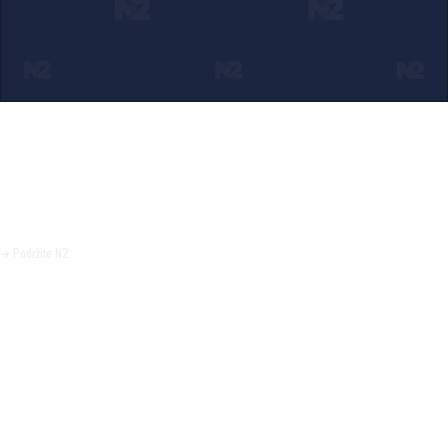
Ako verujete u ono što radimo
Svakodnevno objavljujemo informacije od javnog značaja i
trudimo se da radimo profesionalno, odgovorno i nezavisno.
Pomozite da tako i ostane.
➜ Podržite N2