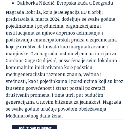
Daliborka Nikolić, Evropska kuća u Beogradu
Nagrada Dobrila
, koju je Delegacija EU u Srbiji
predstavila 8. marta 2024, dodeljuje se svake godine
pojedinkama i pojedincima, organizacijama i
institucijama za njihov doprinos definisanju i
podržavanju emancipatorskih praksi u zajednicama
koje je društvo definisalo kao marginalizovane i
manjinske. Ova nagrada, ustanovljena na inicijativa
Gordane Goge Grubješić, posvećena je svim lokalnim i
komunalnim inicijativama koje podstiču
međugeneracijsku razmenu znanja, veština i
vrednosti, kao i pojedinkama i pojedincima koji su kroz
izuzetnu posvećenost i strast postali pokretači
društvenih promena, i time utrli put budućim
generacijama u novim bitkama za jednakost. Nagrada
se svake godine uručuje povodom obeležavanja
Međunarodnog dana žena.