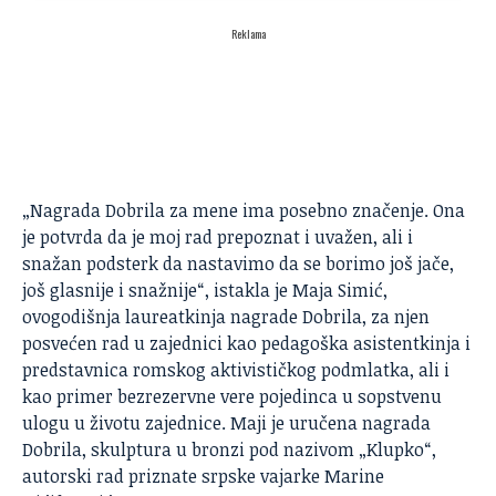
Reklama
„Nagrada Dobrila za mene ima posebno značenje. Ona
je potvrda da je moj rad prepoznat i uvažen, ali i
snažan podsterk da nastavimo da se borimo još jače,
još glasnije i snažnije“, istakla je
Maja Simić
,
ovogodišnja laureatkinja nagrade Dobrila, za njen
posvećen rad u zajednici kao pedagoška asistentkinja i
predstavnica romskog aktivističkog podmlatka, ali i
kao primer bezrezervne vere pojedinca u sopstvenu
ulogu u životu zajednice. Maji je uručena nagrada
Dobrila, skulptura u bronzi pod nazivom „Klupko“,
autorski rad priznate srpske vajarke Marine