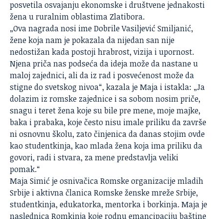
posvetila osvajanju ekonomske i društvene jednakosti
žena u ruralnim oblastima Zlatibora.
„Ova nagrada nosi ime Dobrile Vasiljević Smiljanić,
žene koja nam je pokazala da nijedan san nije
nedostižan kada postoji hrabrost, vizija i upornost.
Njena priča nas podseća da ideja može da nastane u
maloj zajednici, ali da iz rad i posvećenost može da
stigne do svetskog nivoa“, kazala je Maja i istakla: „Ja
dolazim iz romske zajednice i sa sobom nosim priče,
snagu i teret žena koje su bile pre mene, moje majke,
baka i prabaka, koje često nisu imale priliku da završe
ni osnovnu školu, zato činjenica da danas stojim ovde
kao studentkinja, kao mlada žena koja ima priliku da
govori, radi i stvara, za mene predstavlja veliki
pomak.“
Maja Simić je osnivačica Romske organizacije mladih
Srbije i aktivna članica Romske ženske mreže Srbije,
studentkinja, edukatorka, mentorka i borkinja. Maja je
naslednica Romkinja koje rodnu emancipaciju baštine