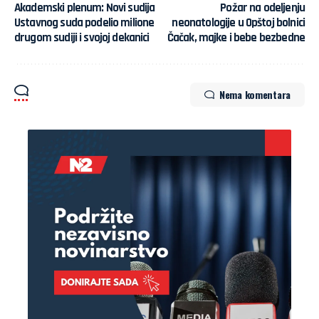
Akademski plenum: Novi sudija
Požar na odeljenju
Ustavnog suda podelio milione
neonatologije u Opštoj bolnici
drugom sudiji i svojoj dekanici
Čačak, majke i bebe bezbedne
Nema komentara