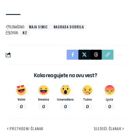
OZNAČENO:
MAJA SIMIC
NAGRADA DOBRILA
IZVOR:
N2
Kako reagujete na ovu vest?
Volim
Smešno
Iznenađeno
Tužno
Ljuto
0
0
0
0
0
PRETHODNI ČLANAK
SLEDEĆI ČLANAK