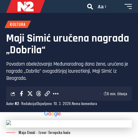
Aa
KULTURA
Maji Simić uručena nagrada
„Dobrila“
Povodom obeležavanja Međunarodnog dana žena, uručena je
nagrada „Dobrila" ovogodišnjoj laureatkinji, Maji Simić iz
Beograda.
6 min. čitanja
Autor:
N2
- Redakcija
Objavljeno: 10. 3. 2026.
Nema komentara
Dodaj N2 kao omiljeni
izvor
Maja Simić - Izvor: Evropska kuća