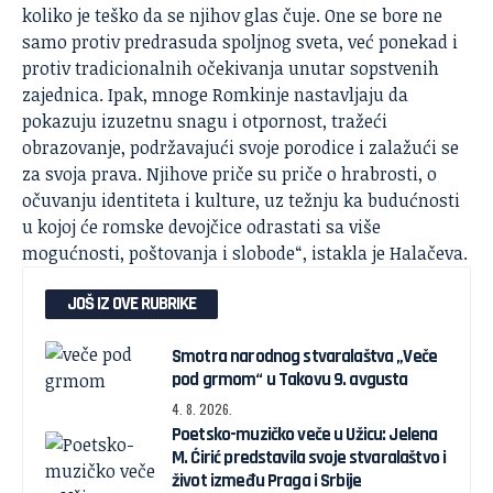
koliko je teško da se njihov glas čuje. One se bore ne
samo protiv predrasuda spoljnog sveta, već ponekad i
protiv tradicionalnih očekivanja unutar sopstvenih
zajednica. Ipak, mnoge Romkinje nastavljaju da
pokazuju izuzetnu snagu i otpornost, tražeći
obrazovanje, podržavajući svoje porodice i zalažući se
za svoja prava. Njihove priče su priče o hrabrosti, o
očuvanju identiteta i kulture, uz težnju ka budućnosti
u kojoj će romske devojčice odrastati sa više
mogućnosti, poštovanja i slobode“, istakla je Halačeva.
JOŠ IZ OVE RUBRIKE
Smotra narodnog stvaralaštva „Veče
pod grmom“ u Takovu 9. avgusta
4. 8. 2026.
Poetsko-muzičko veče u Užicu: Jelena
M. Ćirić predstavila svoje stvaralaštvo i
život između Praga i Srbije