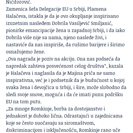
Nićiforović.
Zamenica šefa Delegacije EU u Srbiji, Plamena
Halačeva, istakla je da je ovo okupljanje inspirisano
izuzetnim nasleđem Dobrila Vasiljević Smiljanić,
pionirke emancipacije žena u zapadnoj Srbiji, i da iako
Dobrila više nije sa nama, njeno nasleđe živi, i
nastaviće da nas inspiriše, da rušimo barijere i širimo
osnažujemo žene.
„Ova nagrada je poziv na akciju. Ona nas podseća da
napredak zahteva posvećenost celog društva“, kazala
je Halačeva i naglasila da je Majina priča ne samo
inspirativna, već je i podsetnik da je budućnost u kojoj
svaka žena i devojčica u Srbiji, i šire, može slobodno da
sledi svoje snove, moguća i da će imati punu podršku
EU na tom putu.
„Za mnoge Romkinje, borba za dostojanstvo i
jednakost je duboko lična. Odrastajući u zajednicama
koje se često suočavaju sa siromaštvom,
diskriminacijom i isključenošću, Romkinje rano uče