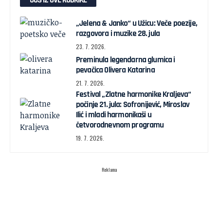
JOŠ IZ OVE RUBRIKE
„Jelena & Janko“ u Užicu: Veče poezije,
razgovora i muzike 28. jula
23. 7. 2026.
Preminula legendarna glumica i
pevačica Olivera Katarina
21. 7. 2026.
Festival „Zlatne harmonike Kraljeva“
počinje 21. jula: Sofronijević, Miroslav
Ilić i mladi harmonikaši u
četvorodnevnom programu
19. 7. 2026.
Reklama