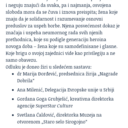
i neguju znajući da svaka, pa i najmanja, osvojena
sloboda mora da se čuva i iznova preispita; žena koje
znaju da je solidarnost i razumevanje osnovni
preduslov za uspeh borbe. Njena posvećenost dokaz je
značaja i uspeha neumornog rada svih njenih
prethodnica, koje su podigle generaciju heroina
novoga doba – žena koje su samodefinisane i glasne.
Koje brigu o svojoj zajednici vide kao privilegiju a ne
samo obavezu.
Odluku je doneo žiri u sledećem sastavu:
dr Marija Đorđević, predsednica žirija „Nagrade
Dobrila“
Ana Milenić, Delegacija Evropske unije u Srbiji
Gordana Goga Grubješić, kreativna direktorka
agencije
SuperStar Culture
Svetlana Ćaldović, direktorka Muzeja na
otvorenom „Staro selo Sirogojno“