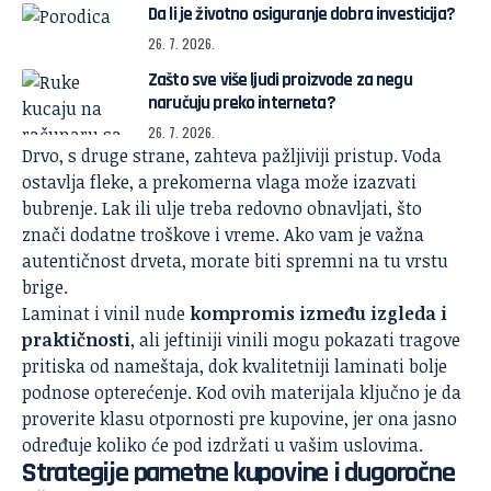
Da li je životno osiguranje dobra investicija?
26. 7. 2026.
Zašto sve više ljudi proizvode za negu
naručuju preko interneta?
26. 7. 2026.
Drvo, s druge strane, zahteva pažljiviji pristup. Voda
ostavlja fleke, a prekomerna vlaga može izazvati
bubrenje. Lak ili ulje treba redovno obnavljati, što
znači dodatne troškove i vreme. Ako vam je važna
autentičnost drveta, morate biti spremni na tu vrstu
brige.
Laminat i vinil nude
kompromis između izgleda i
praktičnosti
, ali jeftiniji vinili mogu pokazati tragove
pritiska od nameštaja, dok kvalitetniji laminati bolje
podnose opterećenje. Kod ovih materijala ključno je da
proverite klasu otpornosti pre kupovine, jer ona jasno
određuje koliko će pod izdržati u vašim uslovima.
Strategije pametne kupovine i dugoročne