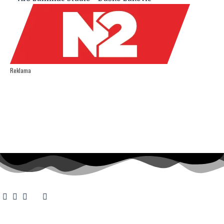
Reklama
O nama
·
Impresum
·
Marketing
·
Donacije
·
Kontakt
·
Uslovi korišćenja
·
Politika privatnosti