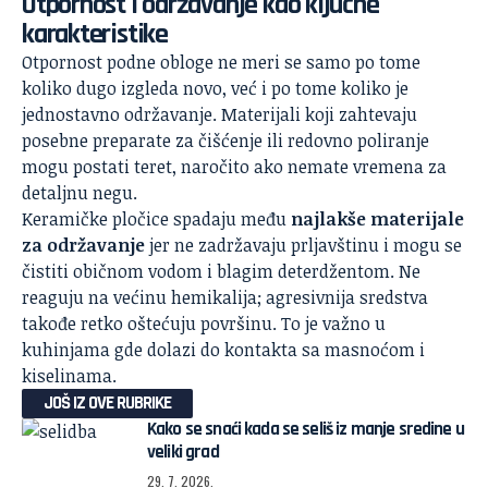
Otpornost i održavanje kao ključne
karakteristike
Otpornost podne obloge ne meri se samo po tome
koliko dugo izgleda novo, već i po tome koliko je
jednostavno održavanje. Materijali koji zahtevaju
posebne preparate za čišćenje ili redovno poliranje
mogu postati teret, naročito ako nemate vremena za
detaljnu negu.
Keramičke pločice spadaju među
najlakše materijale
za održavanje
jer ne zadržavaju prljavštinu i mogu se
čistiti običnom vodom i blagim deterdžentom. Ne
reaguju na većinu hemikalija; agresivnija sredstva
takođe retko oštećuju površinu. To je važno u
kuhinjama gde dolazi do kontakta sa masnoćom i
kiselinama.
JOŠ IZ OVE RUBRIKE
Kako se snaći kada se seliš iz manje sredine u
veliki grad
29. 7. 2026.