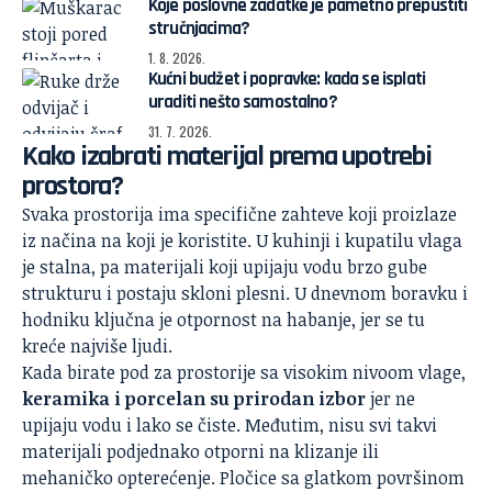
Koje poslovne zadatke je pametno prepustiti
stručnjacima?
1. 8. 2026.
Kućni budžet i popravke: kada se isplati
uraditi nešto samostalno?
31. 7. 2026.
Kako izabrati materijal prema upotrebi
prostora?
Svaka prostorija ima specifične zahteve koji proizlaze
iz načina na koji je koristite. U kuhinji i kupatilu vlaga
je stalna, pa materijali koji upijaju vodu brzo gube
strukturu i postaju skloni plesni. U dnevnom boravku i
hodniku ključna je otpornost na habanje, jer se tu
kreće najviše ljudi.
Kada birate pod za prostorije sa visokim nivoom vlage,
keramika i porcelan su prirodan izbor
jer ne
upijaju vodu i lako se čiste. Međutim, nisu svi takvi
materijali podjednako otporni na klizanje ili
mehaničko opterećenje. Pločice sa glatkom površinom