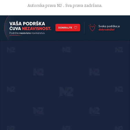
Autorska prava N2
. Sva prava zadržana.