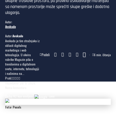
ukupne troškove prostora, pa pravilno usklađivanje materijala
sa namenom prostorije može sprečiti skupe greške i dodatna
ulaganja.
Autor:
Avokado
Autor:
Avokado
Avokado je tim stručnjaka iz
oblasti digitalnog
marketinga i web
Podeli
tehnologija. U okviru
6 min. čitanja
rubrike Magazin pišu o
trendovima u digitalnom
svetu, internetu, tehnologiji
i načinima na...
Prati
Objavljeno: 20. 5. 2026.
Nema komentara
Dodaj N2 kao omiljeni
izvor
Foto: Pexels