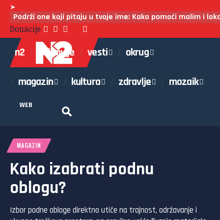
➤
Podrži one koji pitaju u tvoje ime: Kako pomoći malim i lo
Donacije
n2
najnovije
vesti
okrug
magazin
kultura
zdravlje
mozaik
WEB
MAGAZIN
Kako izabrati podnu
oblogu?
Izbor podne obloge direktno utiče na trajnost, održavanje i