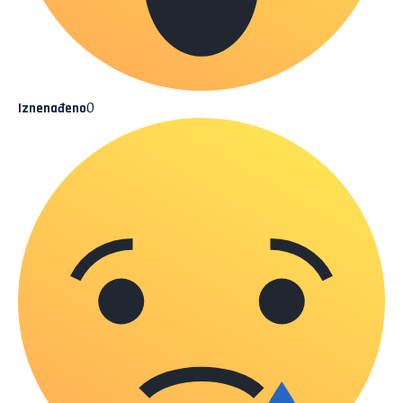
0
Iznenađeno