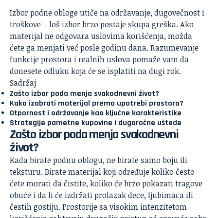
Izbor podne obloge utiče na održavanje, dugovečnost i
troškove – loš izbor brzo postaje skupa greška. Ako
materijal ne odgovara uslovima korišćenja, možda
ćete ga menjati već posle godinu dana. Razumevanje
funkcije prostora i realnih uslova pomaže vam da
donesete odluku koja će se isplatiti na dugi rok.
Sadržaj
Zašto izbor poda menja svakodnevni život?
Kako izabrati materijal prema upotrebi prostora?
Otpornost i održavanje kao ključne karakteristike
Strategije pametne kupovine i dugoročne uštede
Zašto izbor poda menja svakodnevni
život?
Kada birate podnu oblogu, ne birate samo boju ili
teksturu. Birate materijal koji određuje koliko često
ćete morati da čistite, koliko će brzo pokazati tragove
obuće i da li će izdržati prolazak dece, ljubimaca ili
čestih gostiju. Prostorije sa visokim intenzitetom