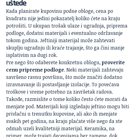
uštede
Kada planirate kupovinu podne obloge, cena po
kvadratu nije jedini pokazatelj koliko ćete na kraju
potrošiti. U ukupan trošak ulaze i ugradnja, priprema
podloge, dodatni materijali i eventualno održavanje
tokom godina. Jeftiniji materijal može zahtevati
skuplju ugradnju ili kraće trajanje, što ga čini manje
isplativim na dugi rok.
Pre nego što odaberete konkretnu oblogu,
proverite
cenu pripreme podloge
. Neki materijali zahtevaju
savršeno ravnu površinu, što može značiti dodatno
izravnavanje ili postavljanje izolacije. To povećava
troškove i vreme potrebno za završetak radova.
Takođe, razmislite o tome koliko često ćete morati da
menjate pod. Materijali koji izgledaju jeftino mogu biti
privlačni u trenutku kupovine, ali ako ih menjate
svakih pet godina, na kraju plaćate više nego da ste
odmah uzeli
kvalitetniji materijal
. Keramika, na
primer, može trajati decenijama bez zamene, dok