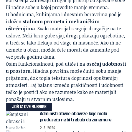
korišćenja zahtevaju drugačiji pristup od spavaće sobe
ili radne sobe u kojoj provodite manje vremena.
U hodnicima, kuhinjama i dnevnim boravcima pod je
izložen
stalnom prometu i mehaničkim
oštećenjima
. Svaki materijal reaguje drugačije na te
uslove. Neki brzo gube sjaj, drugi pokazuju ogrebotine,
a treći se lako flekaju od vlage ili masnoće. Ako ih ne
uzmete u obzir, možda ćete morati da zamenite pod
već posle godinu dana.
Osim funkcionalnosti, pod utiče i na
osećaj udobnosti
u prostoru
. Hladna površina može činiti sobu manje
prijatnom, dok topla tekstura doprinosi opuštenijoj
atmosferi. Taj balans između praktičnosti i udobnosti
teško je postići ako ne razumete kako se materijali
ponašaju u stvarnim uslovima.
JOŠ IZ OVE RUBRIKE
Administrativne obaveze koje mala
preduzeća ne bi trebalo da zanemare
2. 8. 2026.