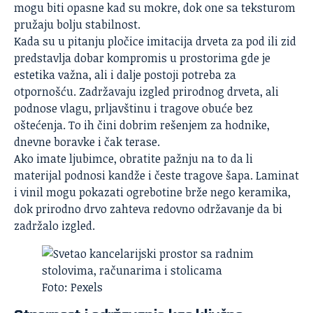
mogu biti opasne kad su mokre, dok one sa teksturom
pružaju bolju stabilnost.
Kada su u pitanju
pločice imitacija drveta za pod ili zid
predstavlja dobar kompromis u prostorima gde je
estetika važna, ali i dalje postoji potreba za
otpornošću. Zadržavaju izgled prirodnog drveta, ali
podnose vlagu, prljavštinu i tragove obuće bez
oštećenja. To ih čini dobrim rešenjem za hodnike,
dnevne boravke i čak terase.
Ako imate ljubimce, obratite pažnju na to da li
materijal podnosi kandže i česte tragove šapa. Laminat
i vinil mogu pokazati ogrebotine brže nego keramika,
dok prirodno drvo zahteva redovno održavanje da bi
zadržalo izgled.
Foto: Pexels