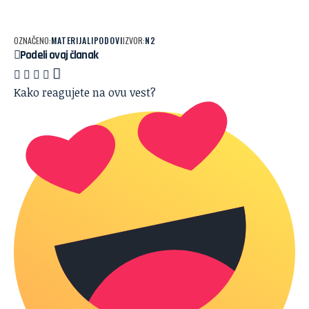
OZNAČENO:
MATERIJALI
PODOVI
IZVOR:
N2
Podeli ovaj članak
Kako reagujete na ovu vest?