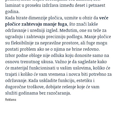
laminat u proseku izdržava između deset i petnaest
godina.
Kada birate dimenzije pločica, uzmite u obzir da
veće
pločice zahtevaju manje fuga
, što znači lakše
održavanje i uredniji izgled. Međutim, one su teže za
ugradnju i zahtevaju precizniju podlogu. Manje pločice
su fleksibilnije za nepravilne prostore, ali fuge mogu
postati problem ako se o njima ne brine redovno.
Izbor podne obloge nije odluka koju donosite samo na
osnovu trenutnog ukusa. Važno je da sagledate kako
će materijal funkcionisati u vašim uslovima, koliko će
trajati i koliko će vam vremena i
novca
biti potrebno za
održavanje. Kada uskladite funkciju, estetiku i
dugoročne troškove, dobijate rešenje koje će vam
služiti godinama bez razočaranja.
Reklama