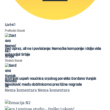
0
Ljuto
Prethodni članak
Veći oprez, ali ne i povlačenje: Nemačke kompanije i dalje vide
potencijal Srbije
Sledeći članak
Istorijski uspeh naučnice srpskog porekla: Gordana Vunjak
Novaković među dobitnicama prestižne nagrade
Nema komentara
Nema komentara