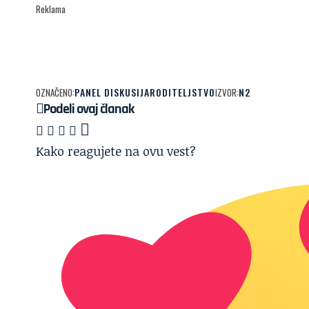
Reklama
PANEL DISKUSIJA
RODITELJSTVO
N2
OZNAČENO:
IZVOR:
Podeli ovaj članak
Kako reagujete na ovu vest?