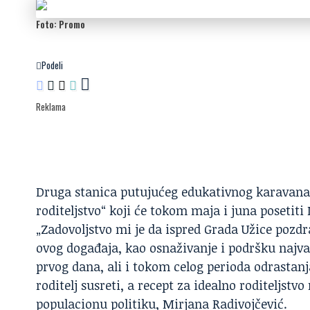
Foto: Promo
Podeli
Reklama
Druga stanica putujućeg edukativnog karavana b
roditeljstvo“ koji će tokom maja i juna posetiti
„Zadovoljstvo mi je da ispred Grada Užice pozdra
ovog događaja, kao osnaživanje i podršku najvaž
prvog dana, ali i tokom celog perioda odrastanj
roditelj susreti, a recept za idealno roditeljstv
populacionu politiku, Mirjana Radivojčević.