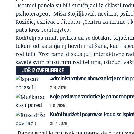
Učesnici panela su bili stručnjaci iz oblasti rod
psihoterapeut, Miša Stojiljković, novinar, psihol
Ružičić, osnivač i direktor „Centra za mame“, k
putu kroz roditeljstvo.
Roditelji
su imali priliku da se dotaknu ključni
tokom odrastanja njihovih mališana, kao i spe
roditelji. Kroz panel diskusiju i interaktivne ra
savete svim prisutnim roditeljima, ističući važ
JOŠ IZ OVE RUBRIKE
Administrativne obaveze koje mala p
2. 8. 2026.
Koje poslovne zadatke je pametno pre
1. 8. 2026.
Kućni budžet i popravke: kada se ispl
31. 7. 2026.
„Danas je veliki pritisak na mame da biraju svo