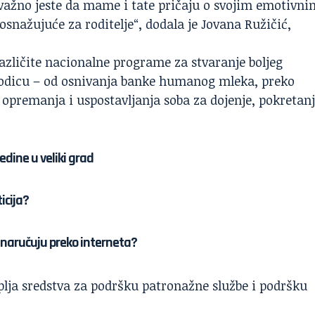
no važno jeste da mame i tate pričaju o svojim emotivni
osnažujuće za roditelje“, dodala je Jovana Ružičić,
različite nacionalne programe za stvaranje boljeg
rodicu – od osnivanja banke humanog mleka, preko
o opremanja i uspostavljanja soba za dojenje, pokretan
edine u veliki grad
icija?
u naručuju preko interneta?
plja sredstva za podršku patronažne službe i podršku