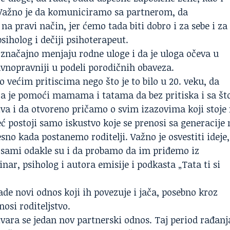
. Važno je da komuniciramo sa partnerom, da
 pravi način, jer ćemo tada biti dobro i za sebe i za
siholog i dečiji psihoterapeut.
 značajno menjaju rodne uloge i da je uloga očeva u
ravnopravniji u podeli porodičnih obaveza.
o većim pritiscima nego što je to bilo u 20. veku, da
eja je pomoći mamama i tatama da bez pritiska i sa št
tva i da otvoreno pričamo o svim izazovima koji stoje
eć postoji samo iskustvo koje se prenosi sa generacije 
sno kada postanemo roditelji. Važno je osvestiti ideje,
 sami odakle su i da probamo da im priđemo iz
inar, psiholog i autora emisije i podkasta „Tata ti si
ade novi odnos koji ih povezuje i jača, posebno kroz
osi roditeljstvo.
 stvara se jedan nov partnerski odnos. Taj period rađanj