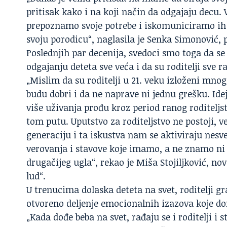
pritisak kako i na koji način da odgajaju decu
prepoznamo svoje potrebe i iskomuniciramo ih na
svoju porodicu“, naglasila je Senka Simonović, p
Poslednjih par decenija, svedoci smo toga da se
odgajanju deteta sve veća i da su roditelji sve 
„Mislim da su roditelji u 21. veku izloženi mnog
budu dobri i da ne naprave ni jednu grešku. Id
više uživanja prođu kroz period ranog roditeljs
tom putu. Uputstvo za roditeljstvo ne postoji, v
generaciju i ta iskustva nam se aktiviraju nesve
verovanja i stavove koje imamo, a ne znamo ni
drugačijeg ugla“, rekao je Miša Stojiljković, nov
lud“.
U trenucima dolaska deteta na svet, roditelji gr
otvoreno deljenje emocionalnih izazova koje don
„Kada dođe beba na svet, rađaju se i roditelji i