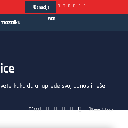
Donacije
WEB
mozaik
ice
savete kako da unaprede svoj odnos i reše
4 min. čitanja
Podeli