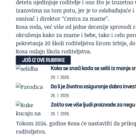
deteta ujedinjuje roditelje i ono što je izuzet
izazovima na tom putu, jer je to oslobađajuće i 
osnivač i direktor “Centra za mame”.
Rosa voda, već više od jedne decenije sprovodi 
okruženja kako za mame i bebe, tako i celu po
pokretanja 20 školi roditeljstva širom Srbije, d
Rosa onlajn škola roditeljstva.
JOŠ IZ OVE RUBRIKE
Kako se snaći kada se seliš iz manje sr
29. 7. 2026.
Da li je životno osiguranje dobra invest
26. 7. 2026.
Zašto sve više ljudi proizvode za neg
26. 7. 2026.
Tokom 2024. godine Rosa će nastavilti da priku
roditeljstvu.