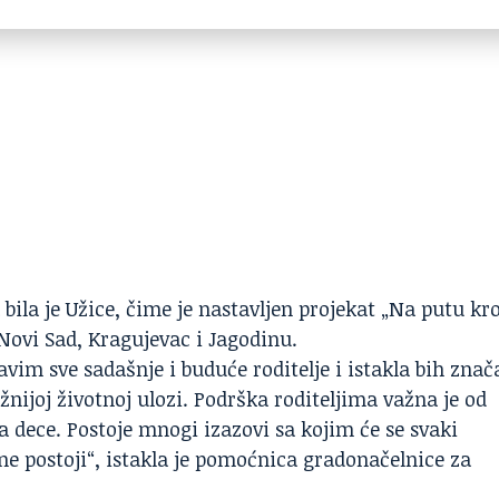
ila je Užice, čime je nastavljen projekat „Na putu kr
 Novi Sad, Kragujevac i Jagodinu.
vim sve sadašnje i buduće roditelje i istakla bih znač
nijoj životnoj ulozi. Podrška roditeljima važna je od
a dece. Postoje mnogi izazovi sa kojim će se svaki
o ne postoji“, istakla je pomoćnica gradonačelnice za