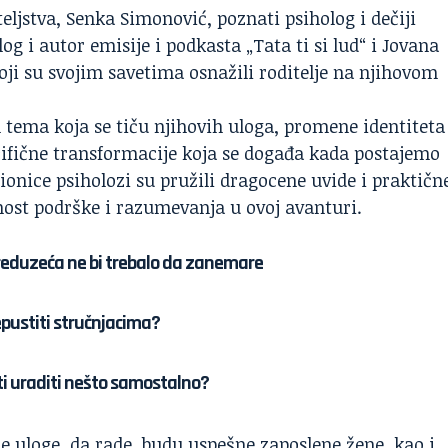
iteljstva, Senka Simonović, poznati psiholog i dečiji
og i autor emisije i podkasta „Tata ti si lud“ i Jovana
oji su svojim savetima osnažili roditelje na njihovom
h tema koja se tiču njihovih uloga, promene identiteta
cifične transformacije koja se događa kada postajemo
dionice psiholozi su pružili dragocene uvide i praktičn
nost podrške i razumevanja u ovoj avanturi.
reduzeća ne bi trebalo da zanemare
pustiti stručnjacima?
ati uraditi nešto samostalno?
je uloge, da rade, budu uspešne zaposlene žene, kao i