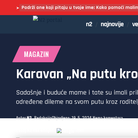
Podrži one koji pitaju u tvoje ime: Kako pomoći mali
➤
n2
najnovije
ve
MAGAZIN
Karavan „Na putu kroz
Sadašnje i buduće mame i tate su imali pril
određene dileme na svom putu kroz roditelj
Autor:
N2
- Redakcija
Objavljeno: 19. 5. 2024.
Nema komentara
Dodaj N2 kao omiljeni
izvor