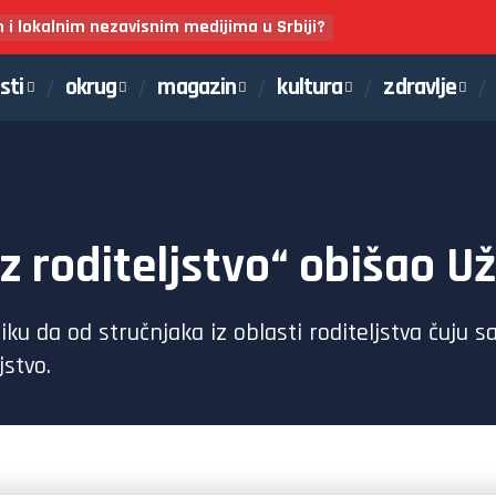
m i lokalnim nezavisnim medijima u Srbiji?
sti
okrug
magazin
kultura
zdravlje
 roditeljstvo“ obišao Už
iku da od stručnjaka iz oblasti roditeljstva čuju 
stvo.