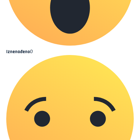
0
Iznenađeno