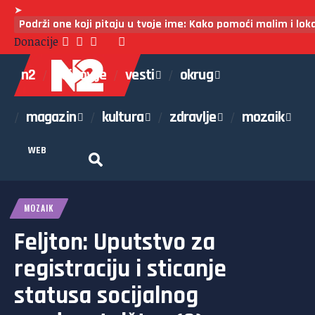
➤
Podrži one koji pitaju u tvoje ime: Kako pomoći malim i lo
Donacije
n2
najnovije
vesti
okrug
magazin
kultura
zdravlje
mozaik
WEB
MOZAIK
Feljton: Uputstvo za
registraciju i sticanje
statusa socijalnog