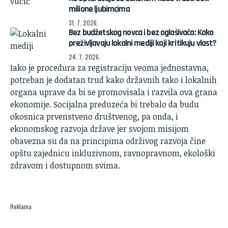
milione ljubimcima
31. 7. 2026.
Bez budžetskog novca i bez oglašivača: Kako
preživljavaju lokalni mediji koji kritikuju vlast?
24. 7. 2026.
Iako je procedura za registraciju veoma jednostavna,
potreban je dodatan trud kako državnih tako i lokalnih
organa uprave da bi se promovisala i razvila ova grana
ekonomije. Socijalna preduzeća bi trebalo da budu
okosnica prvenstveno društvenog, pa onda, i
ekonomskog razvoja države jer svojom misijom
obavezna su da na principima održivog razvoja čine
opštu zajednicu inkluzivnom, ravnopravnom, ekološki
zdravom i dostupnom svima.
Reklama