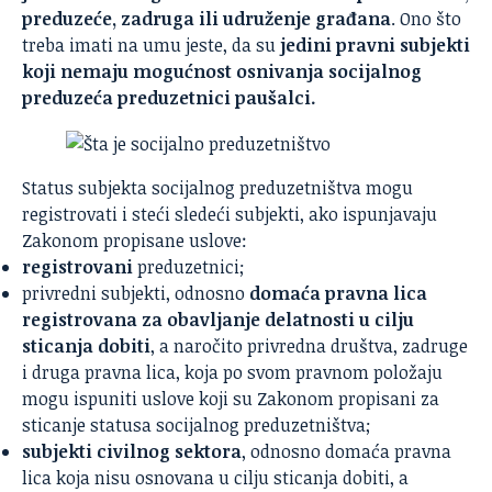
preduzeće, zadruga ili udruženje građana
. Ono što
treba imati na umu jeste, da su
jedini pravni subjekti
koji nemaju mogućnost osnivanja socijalnog
preduzeća preduzetnici paušalci.
Status subjekta socijalnog preduzetništva mogu
registrovati i steći sledeći subjekti, ako ispunjavaju
Zakonom propisane uslove:
registrovani
preduzetnici
;
privredni subjekti
, odnosno
domaća pravna lica
registrovana za obavljanje delatnosti u cilju
sticanja dobiti
, a naročito privredna društva, zadruge
i druga pravna lica, koja po svom pravnom položaju
mogu ispuniti uslove koji su Zakonom propisani za
sticanje statusa socijalnog preduzetništva;
subjekti civilnog sektora
, odnosno domaća pravna
lica koja nisu osnovana u cilju sticanja dobiti, a