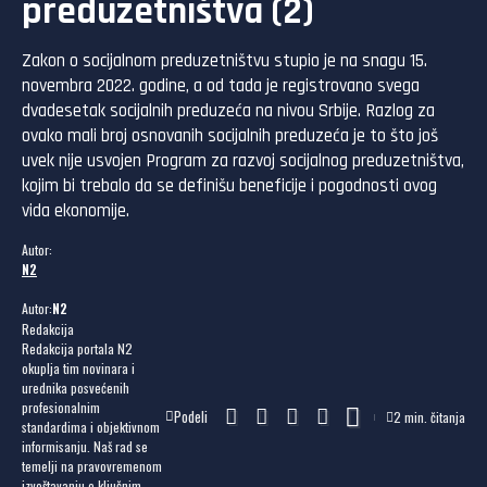
preduzetništva (2)
Zakon o socijalnom preduzetništvu stupio je na snagu 15.
novembra 2022. godine, a od tada je registrovano svega
dvadesetak socijalnih preduzeća na nivou Srbije. Razlog za
ovako mali broj osnovanih socijalnih preduzeća je to što još
uvek nije usvojen Program za razvoj socijalnog preduzetništva,
kojim bi trebalo da se definišu beneficije i pogodnosti ovog
vida ekonomije.
Autor:
N2
Autor:
N2
Redakcija
Redakcija portala N2
okuplja tim novinara i
urednika posvećenih
profesionalnim
Podeli
2 min. čitanja
standardima i objektivnom
informisanju. Naš rad se
temelji na pravovremenom
izveštavanju o ključnim