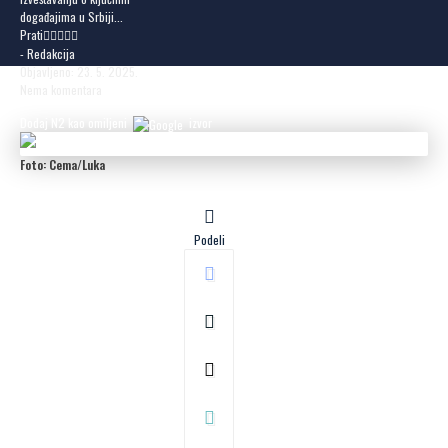
događajima u Srbiji...
Prati
- Redakcija
Objavljeno: 23. 5. 2025.
Nema komentara
Dodaj N2 kao omiljeni
izvor
Foto: Cema/Luka
Podeli