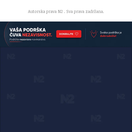
·
Uslovi korišćenja
·
Politika privatnosti
Autorska prava N2
. Sva prava zadržana.