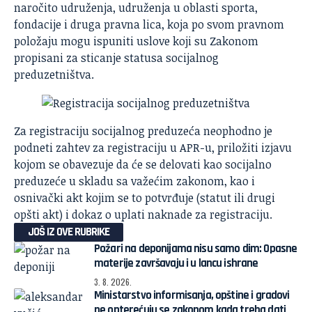
naročito udruženja, udruženja u oblasti sporta,
fondacije i druga pravna lica, koja po svom pravnom
položaju mogu ispuniti uslove koji su Zakonom
propisani za sticanje statusa socijalnog
preduzetništva.
Za registraciju socijalnog preduzeća neophodno je
podneti zahtev za registraciju u APR-u, priložiti izjavu
kojom se obavezuje da će se delovati kao socijalno
preduzeće u skladu sa važećim zakonom, kao i
osnivački akt kojim se to potvrđuje (statut ili drugi
opšti akt) i dokaz o uplati naknade za registraciju.
JOŠ IZ OVE RUBRIKE
Požari na deponijama nisu samo dim: Opasne
materije završavaju i u lancu ishrane
3. 8. 2026.
Ministarstvo informisanja, opštine i gradovi
ne opterećuju se zakonom kada treba dati