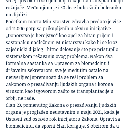
srce) i još oko 1.000 ljudi koji čekaju na transplantaciju
rožnjače. Među njima je i 30 dece bubrežnih bolesnika
na dijalizi.
Početkom marta Ministarstvu zdravlja predato je više
od 11.000 potpisa prikupljenih u okviru inicijative
„Donorstvo je herojstvo“ kao apel za hitan prijem i
sastanak u nadležnom Ministarstvu kako bi se kroz
zajednički dijalog i hitno delovanje što pre pristupilo
sistemskom rešavanju ovog problema. Nakon dva
formalna sastanka sa Upravom za biomedcinu i
državnim sekretarom, sve je međutim ostalo na
neuverljivoj spremnosti da se reši problem sa
Zakonom o presađivanju ljudskih organa i korona
virusom kao izgovorom zašto se transplantacije u
Srbiji ne rade.
Član 23. pomenutog Zakona o presađivanju ljudskih
organa je proglašen neustavnim u maju 2021, kada je
Ustavni sud ostavio rok inicijatoru Zakona, Upravi za
biomedicinu, da sporni član koriguje. S obzirom da u