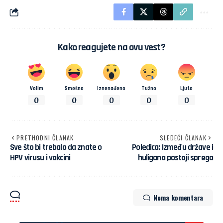
Kako reagujete na ovu vest?
Volim
Smešno
Iznenađeno
Tužno
Ljuto
0
0
0
0
0
PRETHODNI ČLANAK
SLEDEĆI ČLANAK
Sve što bi trebalo da znate o
Poledica: Između države i
HPV virusu i vakcini
huligana postoji sprega
Nema komentara