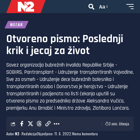
Aa
MOZAIK
Otvoreno pismo: Poslednji
krik i jecaj za život
Savez organizacija bubrežnih invalida Republike Srbije -
SOBIRS, Pantransplant - Udruženje transplantiranih Vojvodine,
Sve za osmeh - Udruženje dece bubrežnih bolesnika i
transplantiranih osoba i Donorstvo je herojstvo – Udruženje
transplantiranih i pacijenata na listi čekanja uputili su
otvoreno pismo za predsednika države Aleksandra Vučića,
premijerku Anu Brnabić i Ministra zdravlja, Zlatibora Lončara.
3 min. čitanja
Autor:
N2
- Redakcija
Objavljeno: 11. 6. 2022.
Nema komentara