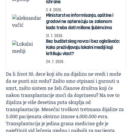
ishrane
3. 8. 2026.
Ministarstvo informisanja, opštine i
gradovi ne opterećuju se zakonom
kada treba dati milione ljubimcima
31. 7. 2026.
Bez budžetskog novca i bez oglašivača:
Kako preživljavaju lokalni mediji koji
kritikuju vlast?
24. 7. 2026.
Da li život 30. dece koji idu na dijalizu ne vredi i može
da se pusti niz vodu? Zašto smo otpisani i gurnuti u
smrt, zašto sistem ne želi članove društva koji će
nakon transplantacije moći da doprinesu? Na sve to
dijaliza je više desetina puta skuplja od
transplantacije. Mesečni troškovi tretmana dijalize za
5.000 pacijenata okvirno iznose 4.000.000 evra.
Transplantacija je jedina grana medicine gde je
najeftiniji vid lečenja ujedno i najbolji za pacijenta.