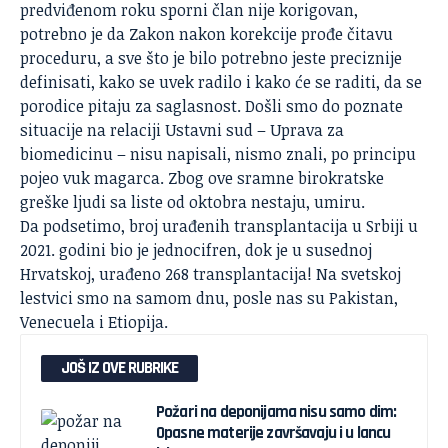
predviđenom roku sporni član nije korigovan,
potrebno je da Zakon nakon korekcije prođe čitavu
proceduru, a sve što je bilo potrebno jeste preciznije
definisati, kako se uvek radilo i kako će se raditi, da se
porodice pitaju za saglasnost. Došli smo do poznate
situacije na relaciji Ustavni sud – Uprava za
biomedicinu – nisu napisali, nismo znali, po principu
pojeo vuk magarca. Zbog ove sramne birokratske
greške ljudi sa liste od oktobra nestaju, umiru.
Da podsetimo, broj urađenih transplantacija u Srbiji u
2021. godini bio je jednocifren, dok je u susednoj
Hrvatskoj, urađeno 268 transplantacija! Na
svetskoj
lestvici
smo na samom dnu, posle nas su Pakistan,
Venecuela i Etiopija.
JOŠ IZ OVE RUBRIKE
Požari na deponijama nisu samo dim:
Opasne materije završavaju i u lancu