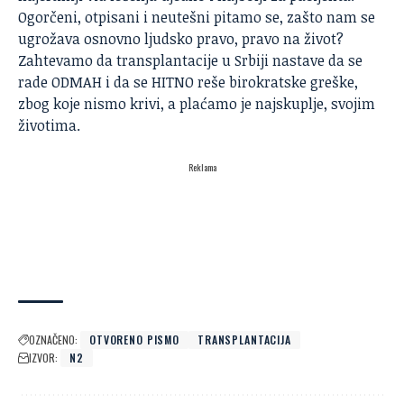
Ogorčeni, otpisani i neutešni pitamo se, zašto nam se
ugrožava osnovno ljudsko pravo, pravo na život?
Zahtevamo da transplantacije u Srbiji nastave da se
rade ODMAH i da se HITNO reše birokratske greške,
zbog koje nismo krivi, a plaćamo je najskuplje, svojim
životima.
Reklama
OZNAČENO:
OTVORENO PISMO
TRANSPLANTACIJA
IZVOR:
N2