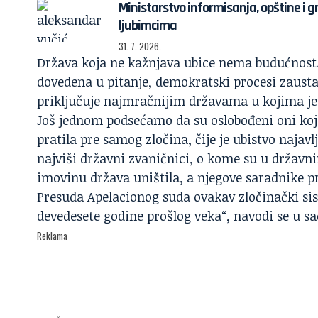
Ministarstvo informisanja, opštine i 
ljubimcima
31. 7. 2026.
Država koja ne kažnjava ubice nema budućnost.
dovedena u pitanje, demokratski procesi zausta
priključuje najmračnijim državama u kojima je
Još jednom podsećamo da su oslobođeni oni koji 
pratila pre samog zločina, čije je ubistvo najavl
najviši državni zvaničnici, o kome su u državni
imovinu država uništila, a njegove saradnike p
Presuda Apelacionog suda ovakav zločinački sis
devedesete godine prošlog veka“, navodi se u sa
Reklama