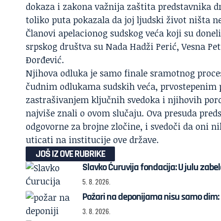
dokaza i zakona važnija zaštita predstavnika dr
toliko puta pokazala da joj ljudski život ništa n
Članovi apelacionog sudskog veća koji su doneli
srpskog društva su Nada Hadži Perić, Vesna Pet
Đorđević.
Njihova odluka je samo finale sramotnog procesa 
čudnim odlukama sudskih veća, prvostepenim 
zastrašivanjem ključnih svedoka i njihovih poro
najviše znali o ovom slučaju. Ova presuda preds
odgovorne za brojne zločine, i svedoči da oni nika
uticati na institucije ove države.
JOŠ IZ OVE RUBRIKE
Slavko Ćuruvija fondacija: U julu zab
5. 8. 2026.
Požari na deponijama nisu samo dim: 
3. 8. 2026.