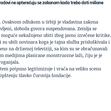
gradovi ne opterećuju se zakonom kada treba dati milione
 Ovakvom odlukom u Srbiji je vladavina zakona
vljeni, sloboda govora suspendovana. Zemlja se
 moguće nekažnjeno ubiti zbog javno izrečene kritike.
su ubili novinara koga je tajna služba prisluškivala i
jeno na državnoj televiziji, sa kim su se obračunavali
m medijima plasirane monstruozne laži, čiju je je
roganjala.
tem potpuno legitimizuje i vraća na veliku scenu
opštenju Slavko Ćuruvija fondacije.