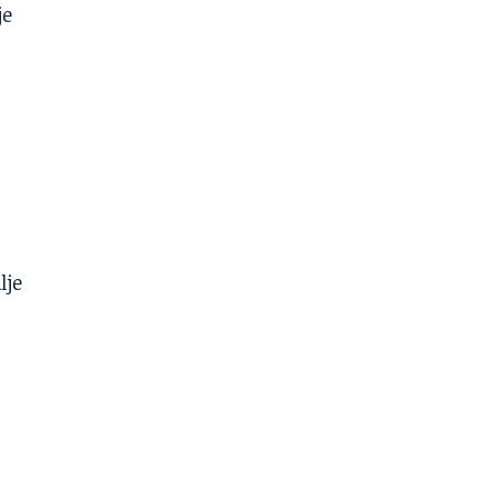
je
lje