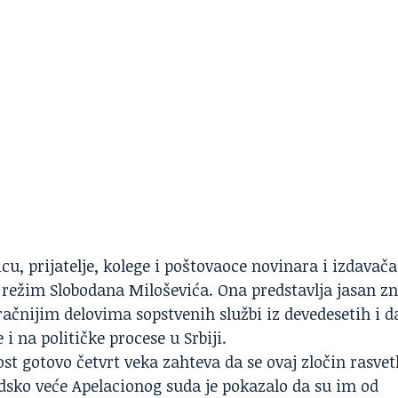
u, prijatelje, kolege i poštovaoce novinara i izdavača
i režim Slobodana Miloševića. Ona predstavlja jasan z
ačnijim delovima sopstvenih službi iz devedesetih i d
i na političke procese u Srbiji.
 gotovo četvrt veka zahteva da se ovaj zločin rasvetl
dsko veće Apelacionog suda je pokazalo da su im od