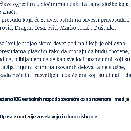
žave ogrezlim u zločinima i zaštita tajne službe koja 
e znači.
 presudu koja će zauvek ostati na savesti pravosuđa i
rović, Dragan Ćesarević, Marko Jocić i Dušanka
koji je trajao skoro devet godina i koji je obilovao
presudama pisanim tako da moraju da budu oborene,
dica, odbijanjem da se kao svedoci pozovu oni koji su
tavlja trijumf kriminalizovanih delova tajne službe,
da neće biti rasvetljeni i da će oni koji su ubijali i da
eleženo 106 verbalnih napada zvaničnika na novinare i medije
Opasne materije završavaju i u lancu ishrane