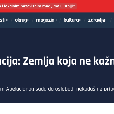
m i lokalnim nezavisnim medijima u Srbiji?
sti
okrug
magazin
kultura
zdravlje
cija: Zemlja koja ne ka
ukom Apelacionog suda da oslobodi nekadašnje pri