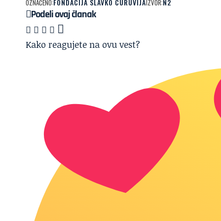
FONDACIJA SLAVKO CURUVIJA
N2
OZNAČENO:
IZVOR:
Podeli ovaj članak
Kako reagujete na ovu vest?