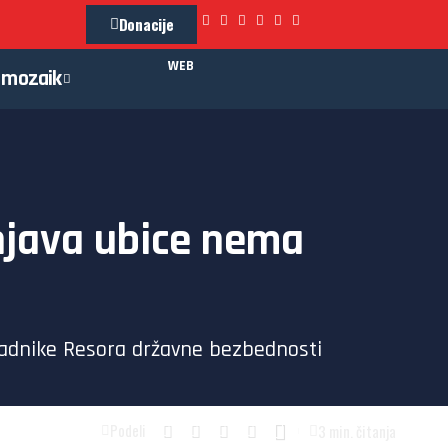
Donacije
WEB
mozaik
žnjava ubice nema
padnike Resora državne bezbednosti
3 min. čitanja
Podeli