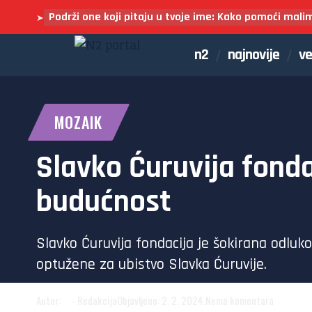
Podrži one koji pitaju u tvoje ime: Kako pomoći mali
➤
n2
najnovije
ve
MOZAIK
Slavko Ćuruvija fonda
budućnost
Slavko Ćuruvija fondacija je šokirana odl
optužene za ubistvo Slavka Ćuruvije.
Autor:
N2
- Redakcija
Objavljeno: 2. 2. 2024.
Nema komentara