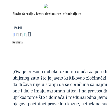
Dodaj N2 kao omiljeni
izvor
Slavko Ćuruvija / Izvor: slavkocuruvijafondacija.rs
Podeli
Reklama
„Ova je presuda duboko uznemirujuća za porodic
ubijenog zato što je javno kritikovao zločinačk
da država nije u stanju da se obračuna sa najmr
one i dalje imaju ogroman uticaj i na pravosuđe 
Uprkos tome što i domaća i međunarodna javnost
njegovi počinioci pravedno kazne, petočlano su