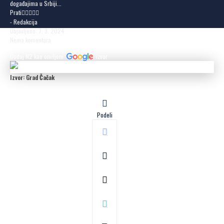
događajima u Srbiji...
Prati
- Redakcija
Objavljeno: 7. 3. 2024.
Nema komentara
Dodaj N2 kao omiljeni
izvor
Izvor: Grad Čačak
Podeli