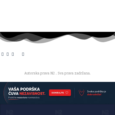
O nama
·
Impresum
·
Marketing
·
Donacije
·
Kontakt
·
Uslovi korišćenja
·
Politika privatnosti
Autorska prava N2
. Sva prava zadržana.