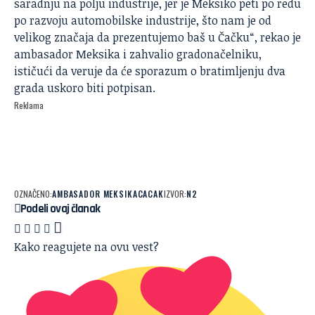
saradnju na polju industrije, jer je Meksiko peti po redu
po razvoju automobilske industrije, što nam je od
velikog značaja da prezentujemo baš u Čačku“, rekao je
ambasador Meksika i zahvalio gradonačelniku,
ističući da veruje da će sporazum o bratimljenju dva
grada uskoro biti potpisan.
Reklama
OZNAČENO:
AMBASADOR MEKSIKA
CACAK
IZVOR:
N2
Podeli ovaj članak
Kako reagujete na ovu vest?