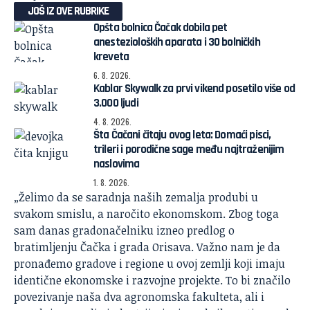
JOŠ IZ OVE RUBRIKE
Opšta bolnica Čačak dobila pet
anestezioloških aparata i 30 bolničkih
kreveta
6. 8. 2026.
Kablar Skywalk za prvi vikend posetilo više od
3.000 ljudi
4. 8. 2026.
Šta Čačani čitaju ovog leta: Domaći pisci,
trileri i porodične sage među najtraženijim
naslovima
1. 8. 2026.
„Želimo da se saradnja naših zemalja produbi u
svakom smislu, a naročito ekonomskom. Zbog toga
sam danas gradonačelniku izneo predlog o
bratimljenju Čačka i grada Orisava. Važno nam je da
pronađemo gradove i regione u ovoj zemlji koji imaju
identične ekonomske i razvojne projekte. To bi značilo
povezivanje naša dva agronomska fakulteta, ali i