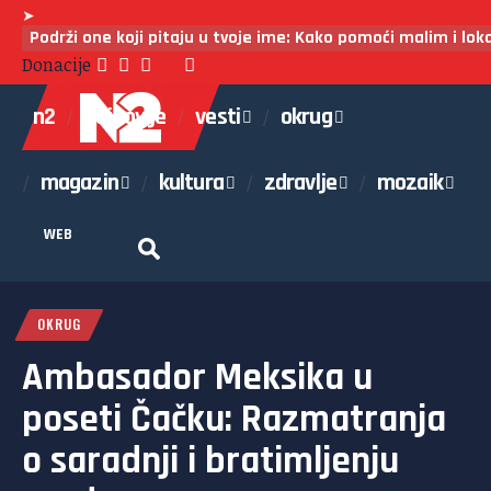
➤
Podrži one koji pitaju u tvoje ime: Kako pomoći malim i lo
Donacije
n2
najnovije
vesti
okrug
magazin
kultura
zdravlje
mozaik
WEB
OKRUG
Ambasador Meksika u
poseti Čačku: Razmatranja
o saradnji i bratimljenju