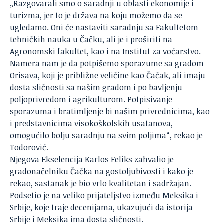
„Razgovarali smo o saradnji u oblasti ekonomije i
turizma, jer to je država na koju možemo da se
ugledamo. Oni će nastaviti saradnju sa Fakultetom
tehničkih nauka u Čačku, ali je i proširiti na
Agronomski fakultet, kao i na Institut za voćarstvo.
Namera nam je da potpišemo sporazume sa gradom
Orisava, koji je približne veličine kao
Čačak
, ali imaju
dosta sličnosti sa našim gradom i po bavljenju
poljoprivredom i agrikulturom. Potpisivanje
sporazuma i bratimljenje bi našim privrednicima, kao
i predstavnicima visokoškolskih usatanova,
omogućilo bolju saradnju na svim poljima“, rekao je
Todorović.
Njegova Ekselencija Karlos Feliks zahvalio je
gradonačelniku Čačka na gostoljubivosti i kako je
rekao, sastanak je bio vrlo kvalitetan i sadržajan.
Podsetio je na veliko prijateljstvo između Meksika i
Srbije, koje traje decenijama, ukazujući da istorija
Srbije i Meksika ima dosta sličnosti.