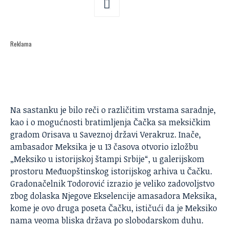
Reklama
Na sastanku je bilo reči o različitim vrstama saradnje,
kao i o mogućnosti bratimljenja Čačka sa meksičkim
gradom Orisava u Saveznoj državi Verakruz. Inače,
ambasador Meksika je u 13 časova otvorio izložbu
„Meksiko u istorijskoj štampi Srbije“, u galerijskom
prostoru Međuopštinskog istorijskog arhiva u Čačku.
Gradonačelnik Todorović izrazio je veliko zadovoljstvo
zbog dolaska Njegove Ekselencije amasadora Meksika,
kome je ovo druga poseta Čačku, ističući da je Meksiko
nama veoma bliska država po slobodarskom duhu.