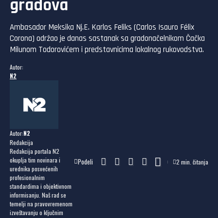
gradova
Ambasador Meksika Nj.E. Karlos Feliks (Carlos Isauro Félix
Corona) održao je danas sastanak sa gradonačelnikom Čačka
Milunom Todorovićem i predstavnicima lokalnog rukovodstva.
Autor:
N2
Autor:
N2
Redakcija
Redakcija portala N2
okuplja tim novinara i
Podeli
2 min. čitanja
urednika posvećenih
profesionalnim
standardima i objektivnom
informisanju. Naš rad se
temelji na pravovremenom
izveštavanju o ključnim