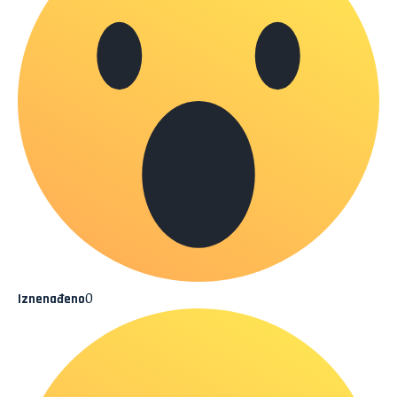
0
Iznenađeno