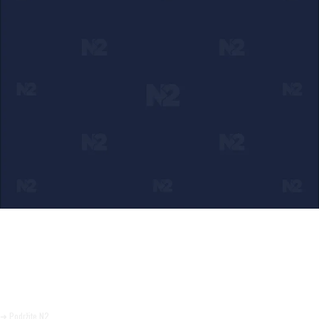
Ako verujete u ono što radimo
Svakodnevno objavljujemo informacije od javnog značaja i
trudimo se da radimo profesionalno, odgovorno i nezavisno.
Pomozite da tako i ostane.
➜ Podržite N2