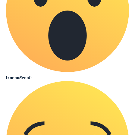
0
Iznenađeno