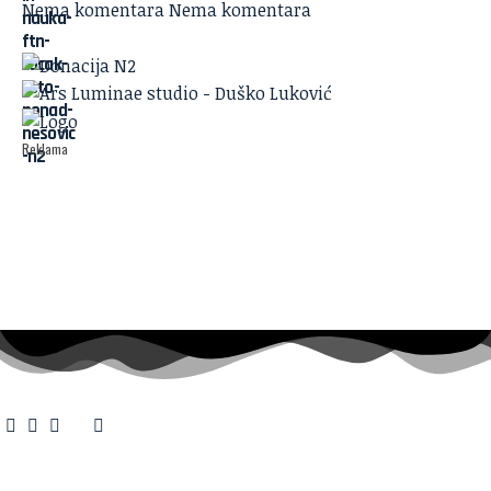
Nema komentara
Nema komentara
Reklama
O nama
·
Impresum
·
Marketing
·
Donacije
·
Kontakt
·
Uslovi korišćenja
·
Politika privatnosti