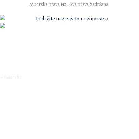
Autorska prava N2
. Sva prava zadržana.
Ako verujete u ono što radimo
Svakodnevno objavljujemo informacije od javnog značaja i
trudimo se da radimo profesionalno, odgovorno i nezavisno.
Pomozite da tako i ostane.
➜ Podržite N2