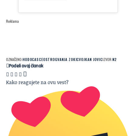
Reklama
OZNAČENO:
HODOCASCE
OSTROG
VANJA ZOKIC
VOJKAN JOVIC
IZVOR:
N2
Podeli ovaj članak
Kako reagujete na ovu vest?