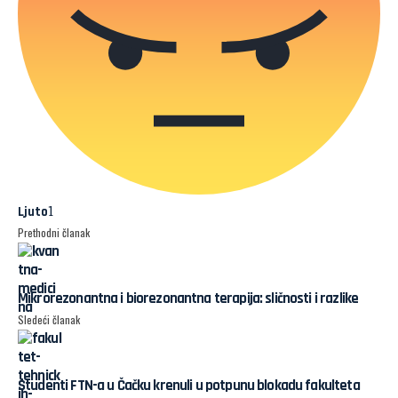
1
Ljuto
Prethodni članak
Mikrorezonantna i biorezonantna terapija: sličnosti i razlike
Sledeći članak
Studenti FTN-a u Čačku krenuli u potpunu blokadu fakulteta