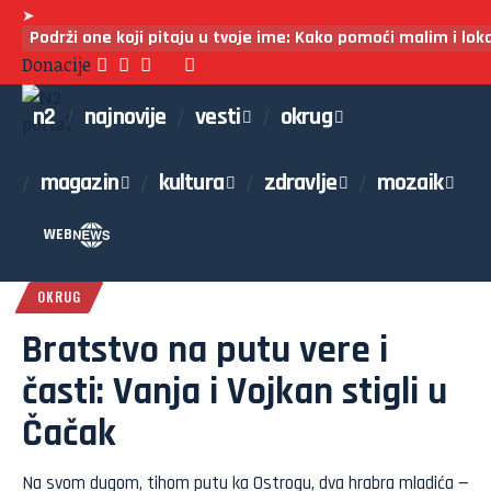
➤
Podrži one koji pitaju u tvoje ime: Kako pomoći malim i lo
Donacije
n2
najnovije
vesti
okrug
magazin
kultura
zdravlje
mozaik
WEB
OKRUG
Bratstvo na putu vere i
časti: Vanja i Vojkan stigli u
Čačak
Na svom dugom, tihom putu ka Ostrogu, dva hrabra mladića —