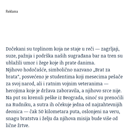
Reklama
Dočekani su toplinom koja ne staje u reči — zagrljaji,
suze, pažnja i
podrška
naših sugrađana bar na tren su
ublažili umor i žege koje ih prate danima.
Njihovo hodočašće, simbolično nazvano „Brat za
brata“, posvećeno je studentima koji mesecima pešače
za svoj narod, ali i ratnim vojnim veteranima —
herojima koje je država zaboravila, a njihovo srce nije.
Na put su krenuli peške iz Beograda, sinoć su prenoćili
na Rudniku, a sutra ih očekuje jedna od najzahtevnijih
deonica — čak 50 kilometara puta, oslonjeni na veru,
snagu bratstva i želju da njihova misija bude više od
lične žrtve.