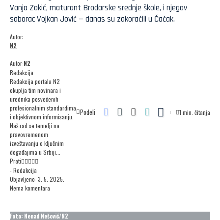
Vanja Zokić, maturant Brodarske srednje škole, i njegov
saborac Vojkan Jović — danas su zakoračili u Čačak.
Autor:
N2
Autor:
N2
Redakcija
Redakcija portala N2
okuplja tim novinara i
urednika posvećenih
profesionalnim standardima
Podeli
1 min. čitanja
i objektivnom informisanju.
Naš rad se temelji na
pravovremenom
izveštavanju o ključnim
događajima u Srbiji...
Prati
- Redakcija
Objavljeno: 3. 5. 2025.
Nema komentara
Foto: Nenad Nešović/N2