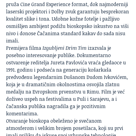
pruža Cine Grand Experience format, dok najmoderniji
laserski projektori i Dolby zvuk garantuju besprekoran
kvalitet slike i tona. Udobne kožne fotelje i pažljivo
osmišljen ambijent podižu bioskopsko iskustvo na viši
nivo i donose Čačanima standard kakav do sada nisu
imali.
Premijera filma
Izgubljeni Drim Tim
izazvala je
posebno interesovanje publike. Dokumentarno
ostvarenje reditelja Jureta Pavlovića vraća gledaoce u
1991. godinu i podseća na generaciju košarkaša
predvođenu legendarnim Dušanom Dudom Ivkovićem,
koja je u dramatičnim okolnostima osvojila zlatnu
medalju na Evropskom prvenstvu u Rimu. Film je već
doživeo uspeh na festivalima u Puli i Sarajevu, a i
čačanska publika nagradila ga je pozitivnim
komentarima.
Otvaranje bioskopa obeleženo je svečanom
atmosferom i velikim brojem posetilaca, koji su prvi
imali priliku da iskuse spoj vrhunske tehnologije,