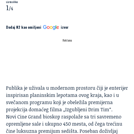
Lista slika
1
/4
Dodaj N2 kao omiljeni
izvor
Reklama
Foto: Slobodan Nikolić
Publika je uživala u modernom prostoru čiji je enterijer
inspirisan planinskim lepotama ovog kraja, kao i u
svečanom programu koji je obeležila premijerna
projekcija domaćeg filma „Izgubljeni Drim Tim“.
Novi
Cine Grand
bioskop raspolaže sa tri savremeno
opremljene sale i ukupno 450 mesta, od čega trećinu
čine luksuzna premijum sedišta. Poseban doživljaj