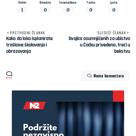
Volim
Smešno
Iznenađeno
Tužno
Ljuto
1
0
0
0
0
PRETHODNI ČLANAK
SLEDEĆI ČLANAK
Kako da lako isplanirate
Dvojica osumnjičenih za ubistvo
troškove školovanja i
u Čačku privedena, treći u
obrazovanja
bekstvu
Nema komentara