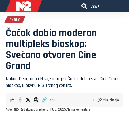
Aa
OKRUG
Čačak dobio moderan
multipleks bioskop:
Svečano otvoren Cine
Grand
Nakon Beograda i Niša, sinoć je i Čačak dobio svoj Cine Grand
bioskop, u okviru BIG tržnog centra.
2 min. čitanja
Autor:
N2
- Redakcija
Objavljeno: 19. 9. 2025.
Nema komentara