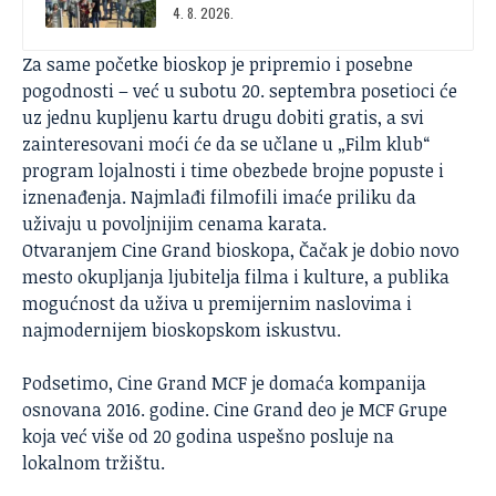
4. 8. 2026.
Za same početke bioskop je pripremio i posebne
pogodnosti – već u subotu 20. septembra posetioci će
uz jednu kupljenu kartu drugu dobiti gratis, a svi
zainteresovani moći će da se učlane u „Film klub“
program lojalnosti i time obezbede brojne popuste i
iznenađenja. Najmlađi filmofili imaće priliku da
uživaju u povoljnijim cenama karata.
Otvaranjem Cine Grand bioskopa, Čačak je dobio novo
mesto okupljanja ljubitelja filma i kulture, a publika
mogućnost da uživa u premijernim naslovima i
najmodernijem bioskopskom iskustvu.
Podsetimo, Cine Grand MCF je domaća kompanija
osnovana 2016. godine. Cine Grand deo je MCF Grupe
koja već više od 20 godina uspešno posluje na
lokalnom tržištu.