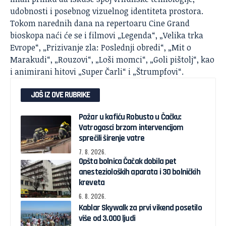
udobnosti i posebnog vizuelnog identiteta prostora.
Tokom narednih dana na repertoaru Cine Grand
bioskopa naći će se i filmovi „Legenda“, „Velika trka
Evrope“, „Prizivanje zla: Poslednji obredi“, „Mit o
Marakudi“, „Rouzovi“, „Loši momci“, „Goli pištolj“, kao
i animirani hitovi „Super Čarli“ i „Štrumpfovi“.
JOŠ IZ OVE RUBRIKE
Požar u kafiću Robusto u Čačku:
Vatrogasci brzom intervencijom
sprečili širenje vatre
7. 8. 2026.
Opšta bolnica Čačak dobila pet
anestezioloških aparata i 30 bolničkih
kreveta
6. 8. 2026.
Kablar Skywalk za prvi vikend posetilo
više od 3.000 ljudi