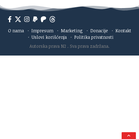
O nama
·
Impresum
·
Marketing
·
Donacije
·
Kontakt
·
Uslovi korišćenja
·
Politika privatnosti
Autorska prava N2
. Sva prava zadržana.