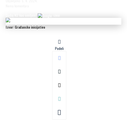
Objavljeno: 5. 4. 2024.
Nema komentara
Dodaj N2 kao omiljeni
izvor
Izvor: Građanske inicijative
Podeli