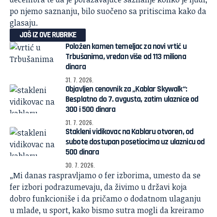
po njemo saznanju, bilo suočeno sa pritiscima kako da
glasaju.
JOŠ IZ OVE RUBRIKE
Položen kamen temeljac za novi vrtić u
Trbušanima, vredan više od 113 miliona
dinara
31. 7. 2026.
Objavljen cenovnik za „Kablar Skywalk“:
Besplatno do 7. avgusta, zatim ulaznice od
300 i 500 dinara
31. 7. 2026.
Stakleni vidikovac na Kablaru otvoren, od
subote dostupan posetiocima uz ulaznicu od
500 dinara
30. 7. 2026.
„Mi danas raspravljamo o fer izborima, umesto da se
fer izbori podrazumevaju, da živimo u državi koja
dobro funkcioniše i da pričamo o dodatnom ulaganju
u mlade, u sport, kako bismo sutra mogli da kreiramo