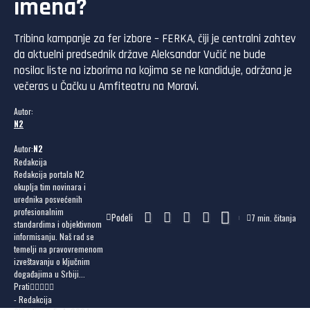
imena?
Tribina kampanje za fer izbore – FERKA, čiji je centralni zahtev
da aktuelni predsednik države Aleksandar Vučić ne bude
nosilac liste na izborima na kojima se ne kandiduje, održana je
večeras u Čačku u Amfiteatru na Moravi.
Autor:
N2
Autor:
N2
Redakcija
Redakcija portala N2
okuplja tim novinara i
urednika posvećenih
profesionalnim
Podeli
7 min. čitanja
standardima i objektivnom
informisanju. Naš rad se
temelji na pravovremenom
izveštavanju o ključnim
događajima u Srbiji...
Prati
- Redakcija