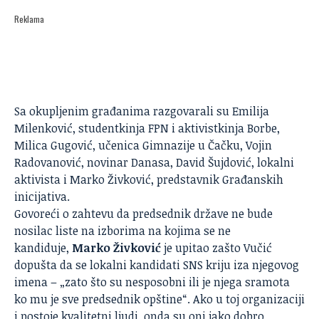
Reklama
Sa okupljenim građanima razgovarali su Emilija
Milenković, studentkinja FPN i aktivistkinja Borbe,
Milica Gugović, učenica Gimnazije u Čačku, Vojin
Radovanović, novinar Danasa, David Šujdović, lokalni
aktivista i Marko Živković, predstavnik Građanskih
inicijativa.
Govoreći o zahtevu da predsednik države ne bude
nosilac liste na izborima na kojima se ne
kandiduje,
Marko Živković
je upitao zašto Vučić
dopušta da se lokalni kandidati SNS kriju iza njegovog
imena – „zato što su nesposobni ili je njega sramota
ko mu je sve predsednik opštine“. Ako u toj organizaciji
i postoje kvalitetni ljudi, onda su oni jako dobro