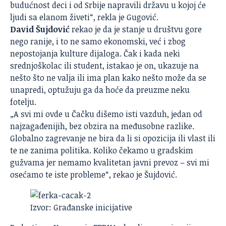
budućnost deci i od Srbije napravili državu u kojoj će
ljudi sa elanom živeti“, rekla je Gugović.
David Šujdović
rekao je da je stanje u društvu gore
nego ranije, i to ne samo ekonomski, već i zbog
nepostojanja kulture dijaloga. Čak i kada neki
srednjoškolac ili student, istakao je on, ukazuje na
nešto što ne valja ili ima plan kako nešto može da se
unapredi, optužuju ga da hoće da preuzme neku
fotelju.
„A svi mi ovde u Čačku dišemo isti vazduh, jedan od
najzagađenijih, bez obzira na međusobne razlike.
Globalno zagrevanje ne bira da li si opozicija ili vlast ili
te ne zanima
politika
. Koliko čekamo u gradskim
gužvama jer nemamo kvalitetan javni prevoz – svi mi
osećamo te iste probleme“, rekao je Šujdović.
Izvor: Građanske inicijative