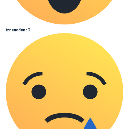
0
Iznenađeno