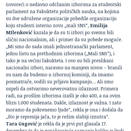
Govoreći o nedavno održanim izborima za studentski
parlament na Fakuktetu političkih nauka, na kojima
su dve udružene organizacije pobedile organizaciju
koju studenti interno zovu „mali SNS“,
Emilija
MIlenković
kazala je da su ti izbori po svemu bili
slični nacionalnim, ali i primer da su pobede moguće.
„Mi smo do sada imali jednostranački parlament,
jednu listu na prethodnim izborima („Mali SNS“), i
tako je na većini fakukteta. I ovo su bili preslikani
nacionalni izbori, naravno na manjem nivou – branili
su nam da budemo u izbornoj komisiji, da imamo
posmatrače, vodili su prljavu kampanju… Ali smo
uspeli da ostvarimo neverovatnu izlaznost. Primera
radi, na prošlim izborima izašli je oko 400, a na ovim
blizu 1.000 studenata. Dakle, izlaznost je važna. I zato
moramo da pokrenemo ljude“, rekla je ona i dodala da
„što je represija jača, to je režim slabiji iznutra“.
Tara Gugović
je rekla da je prvi put glasala 17.
decembra te da je poražavajuće saznanje koliko je ljudi,