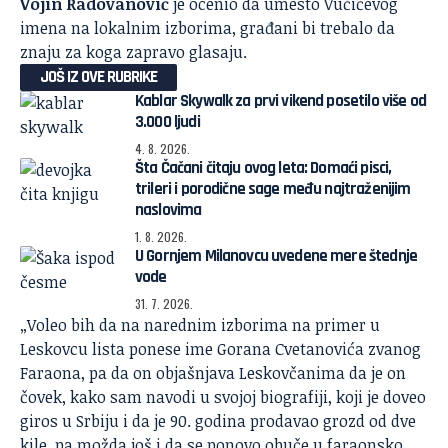
Vojin Radovanović
je ocenio da umesto Vučićevog
imena na lokalnim izborima, građani bi trebalo da
znaju za koga zapravo glasaju.
JOŠ IZ OVE RUBRIKE
Kablar Skywalk za prvi vikend posetilo više od
3.000 ljudi
4. 8. 2026.
Šta Čačani čitaju ovog leta: Domaći pisci,
trileri i porodične sage među najtraženijim
naslovima
1. 8. 2026.
U Gornjem Milanovcu uvedene mere štednje
vode
31. 7. 2026.
„Voleo bih da na narednim izborima na primer u
Leskovcu lista ponese ime Gorana Cvetanovića zvanog
Faraona, pa da on objašnjava Leskovčanima da je on
čovek, kako sam navodi u svojoj biografiji, koji je doveo
giros u Srbiju i da je 90. godina prodavao grozd od dve
kile, pa možda još i da se ponovo obuče u faraonsko