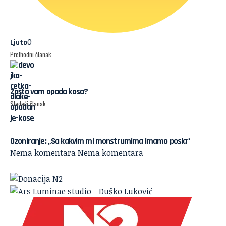
0
Ljuto
Prethodni članak
Zašto vam opada kosa?
Sledeći članak
Ozoniranje: „Sa kakvim mi monstrumima imamo posla“
Nema komentara
Nema komentara