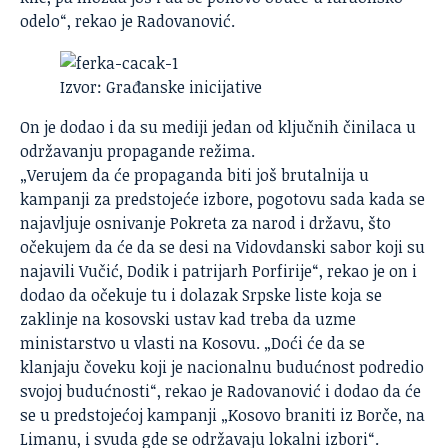
odelo“, rekao je Radovanović.
Izvor: Građanske inicijative
On je dodao i da su mediji jedan od ključnih činilaca u
održavanju propagande režima.
„Verujem da će propaganda biti još brutalnija u
kampanji za predstojeće izbore, pogotovu sada kada se
najavljuje osnivanje Pokreta za narod i državu, što
očekujem da će da se desi na Vidovdanski sabor koji su
najavili Vučić, Dodik i patrijarh Porfirije“, rekao je on i
dodao da očekuje tu i dolazak Srpske liste koja se
zaklinje na kosovski ustav kad treba da uzme
ministarstvo u vlasti na Kosovu. „Doći će da se
klanjaju čoveku koji je nacionalnu budućnost podredio
svojoj budućnosti“, rekao je Radovanović i dodao da će
se u predstojećoj kampanji „Kosovo braniti iz Borče, na
Limanu, i svuda gde se održavaju lokalni izbori“.