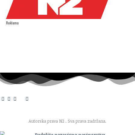
Reklama
O nama
·
Impresum
·
Marketing
·
Donacije
·
Kontakt
·
Uslovi korišćenja
·
Politika privatnosti
Autorska prava N2
. Sva prava zadržana.