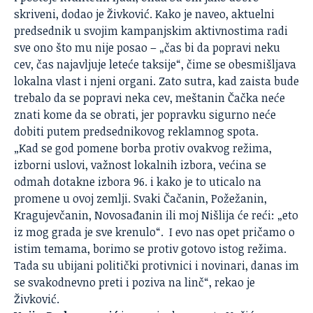
skriveni, dodao je Živković. Kako je naveo, aktuelni
predsednik u svojim kampanjskim aktivnostima radi
sve ono što mu nije posao – „čas bi da popravi neku
cev, čas najavljuje leteće taksije“, čime se obesmišljava
lokalna vlast i njeni organi. Zato sutra, kad zaista bude
trebalo da se popravi neka cev, meštanin Čačka neće
znati kome da se obrati, jer popravku sigurno neće
dobiti putem predsednikovog reklamnog spota.
„Kad se god pomene borba protiv ovakvog režima,
izborni uslovi, važnost lokalnih izbora, većina se
odmah dotakne izbora 96. i kako je to uticalo na
promene u ovoj zemlji. Svaki Čačanin, Požežanin,
Kragujevčanin, Novosađanin ili moj Nišlija će reći: „eto
iz mog grada je sve krenulo“. I evo nas opet pričamo o
istim temama, borimo se protiv gotovo istog režima.
Tada su ubijani politički protivnici i novinari, danas im
se svakodnevno preti i poziva na linč“, rekao je
Živković.