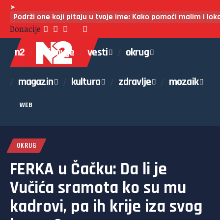
➤
Podrži one koji pitaju u tvoje ime: Kako pomoći malim i lo
Donacije
n2
najnovije
vesti
okrug
magazin
kultura
zdravlje
mozaik
WEB
OKRUG
FERKA u Čačku: Da li je
Vučića sramota ko su mu
kadrovi, pa ih krije iza svog