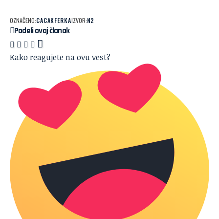
OZNAČENO:
CACAK
FERKA
IZVOR:
N2
Podeli ovaj članak
Kako reagujete na ovu vest?