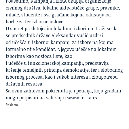
Podsetimo, Kampanja FERKA okuplja organizacije
civilnog društva, lokalne aktivističke grupe, pravnike,
mlade, studente i sve građane koji ne odustaju od
borbe za fer izborne uslove.
U susret predstojećim lokalnim izborima, traži se da
se predsednik države Aleksandar Vučić uzdrži
od učešća u izbornoj kampanji za izbore na kojima
formalno nije kandidat. Njegovo učešće na lokalnim
izborima kao nosioca liste, kao
i učešće u funkcionerskoj kampanjii, predstavlja
kršenje temeljnih principa demokratije, fer i slobodnog
izbornog procesa, kao i sukob interesa i zloupotrebu
državnih resursa.
Sa ovim zahtevom pokrenuta je i peticija, koju građani
mogu potpisati na veb-sajtu
www.ferka.rs
.
Reklama