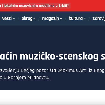
m i lokalnim nezavisnim medijima u Srbiji?
vesti
okrug
magazin
kultura
zdravl
aćin muzičko-scenskog s
 izvođenju Dečjeg pozorišta „Maximus Art“ iz Beogr
da u Gornjem Milanovcu.