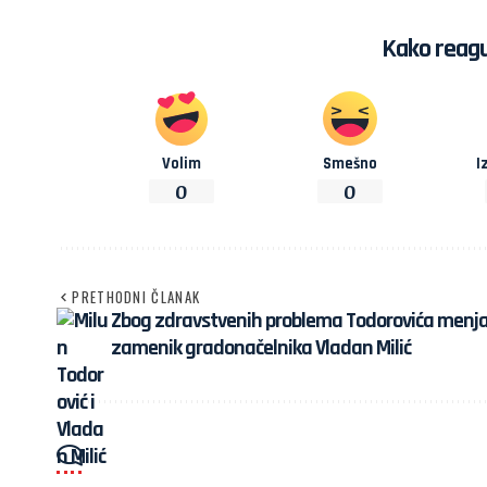
Kako reagu
Volim
Smešno
I
0
0
PRETHODNI ČLANAK
Zbog zdravstvenih problema Todorovića menj
zamenik gradonačelnika Vladan Milić