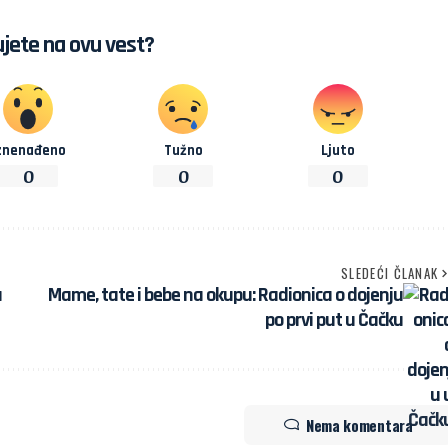
jete na ovu vest?
znenađeno
Tužno
Ljuto
0
0
0
SLEDEĆI ČLANAK
a
Mame, tate i bebe na okupu: Radionica o dojenju
po prvi put u Čačku
Nema komentara