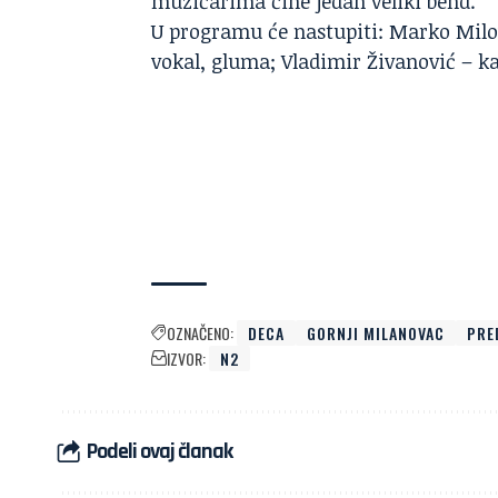
muzičarima čine jedan veliki bend.
U programu će nastupiti: Marko Milov
vokal, gluma; Vladimir Živanović – ka
OZNAČENO:
DECA
GORNJI MILANOVAC
PRE
IZVOR:
N2
Podeli ovaj članak