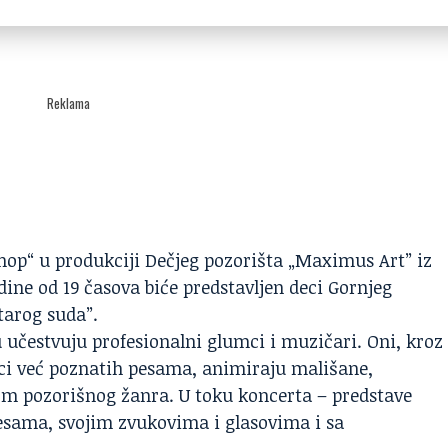
Reklama
ihop“ u produkciji Dečjeg pozorišta „Maximus Art” iz
dine od 19 časova biće predstavljen deci Gornjeg
tarog suda”.
u učestvuju profesionalni
glumci
i muzičari. Oni, kroz
eci već poznatih pesama, animiraju mališane,
m pozorišnog žanra. U toku koncerta – predstave
esama, svojim zvukovima i glasovima i sa