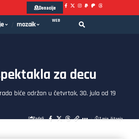
Donacije
WEB
je
mozaik
pektakla za decu
ada biće održan u četvrtak, 30. jula od 19
1 min. čitanja
Podeli