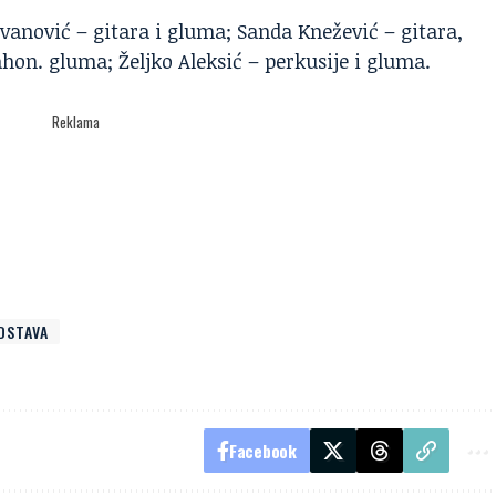
anović – gitara i gluma; Sanda Knežević – gitara,
hon. gluma; Željko Aleksić – perkusije i gluma.
Reklama
DSTAVA
Facebook