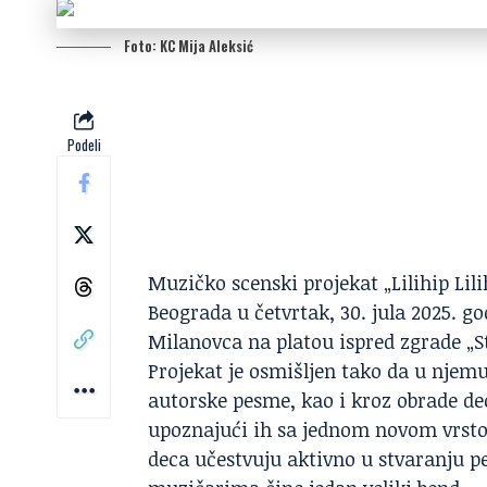
Foto: KC Mija Aleksić
Podeli
Muzičko scenski projekat „Lilihip Lil
Beograda u četvrtak, 30. jula 2025. go
Milanovca na platou ispred zgrade „S
Projekat je osmišljen tako da u njem
autorske pesme, kao i kroz obrade d
upoznajući ih sa jednom novom vrsto
deca učestvuju aktivno u stvaranju p