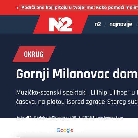
Podrži one koji pitaju u tvoje ime: Kako pomoći mali
➤
n2
najnovije
OKRUG
Gornji Milanovac dom
Muzičko-scenski spektakl „Lilihip Lilihop“ u
časova, na platou ispred zgrade Starog su
Autor:
N2
- Redakcija
Objavljeno: 28. 7. 2025.
Nema komentara
Dodaj N2 kao omiljeni
izvor