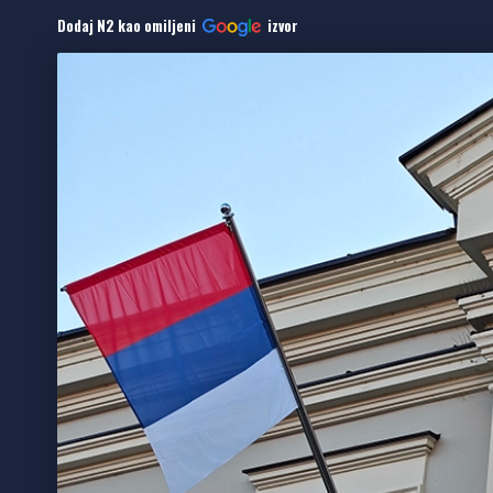
Dodaj N2 kao omiljeni
izvor