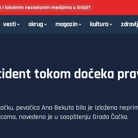
m i lokalnim nezavisnim medijima u Srbiji?
vesti
okrug
magazin
kultura
zdravl
cident tokom dočeka pr
čku, pevačica Ana Bekuta bila je izložena neprim
icama, navedeno je u saopštenju Grada Čačka.