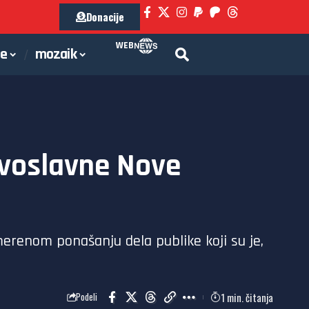
Donacije
WEB
je
mozaik
avoslavne Nove
erenom ponašanju dela publike koji su je,
1 min. čitanja
Podeli