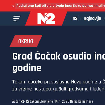
Podrži one koji pitaju u tvoje ime: Kako pomoći mali
➤
n2
najnovije
OKRUG
Grad Čačak osudio in
godine
Tokom dočeka pravoslavne Nove godine u Ča
za vreme nastupa, gađali grudvama i leden
Autor:
N2
- Redakcija
Objavljeno: 14. 1. 2026.
Nema komentara