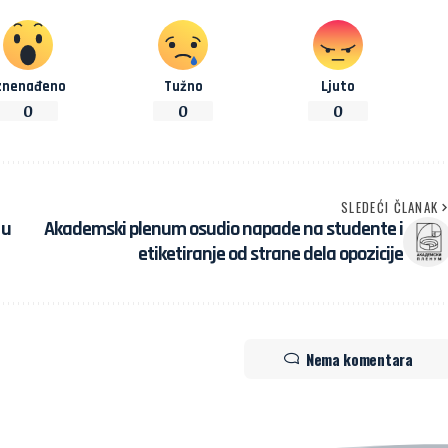
znenađeno
Tužno
Ljuto
0
0
0
SLEDEĆI ČLANAK
 u
Akademski plenum osudio napade na studente i
etiketiranje od strane dela opozicije
Nema komentara