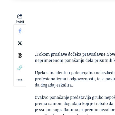
Podeli
„Tokom proslave dočeka pravoslavne Nove 
neprimerenom ponašanju dela prisutnih ko
Uprkos incidentu i potencijalno nebezbe
profesionalizma i odgovornosti, te je nast
da događaj eskalira.
Ovakvo ponašanje predstavlja grubo nepoš
prema samom događaju koji je trebalo da p
je svojim sugrađanima pripremio nezabor