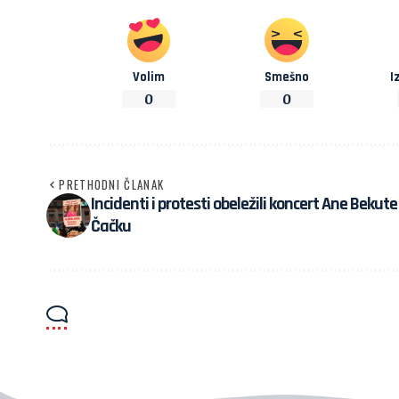
Volim
Smešno
I
0
0
PRETHODNI ČLANAK
Incidenti i protesti obeležili koncert Ane Bekute
Čačku