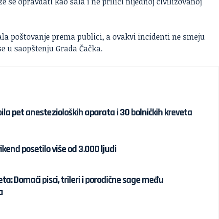
e se opravdati kao šala i ne priliči nijednoj civilizovanoj
ala poštovanje prema publici, a ovakvi incidenti ne smeju
 se u saopštenju Grada Čačka.
ila pet anestezioloških aparata i 30 bolničkih kreveta
ikend posetilo više od 3.000 ljudi
eta: Domaći pisci, trileri i porodične sage među
a