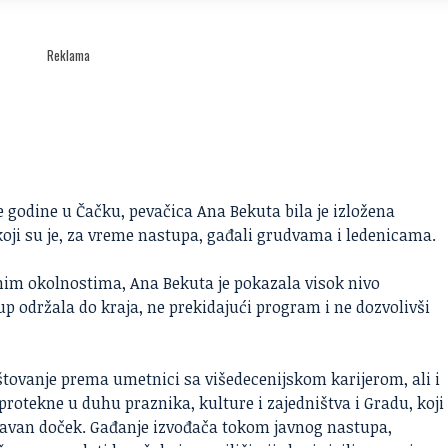
Reklama
godine u Čačku, pevačica Ana Bekuta bila je izložena
ji su je, za vreme nastupa, gađali grudvama i ledenicama.
dnim okolnostima,
Ana Bekuta
je pokazala visok nivo
up održala do kraja, ne prekidajući program i ne dozvolivši
tovanje prema umetnici sa višedecenijskom karijerom, ali i
rotekne u duhu praznika, kulture i zajedništva i Gradu, koji
avan doček. Gađanje izvođača tokom javnog nastupa,