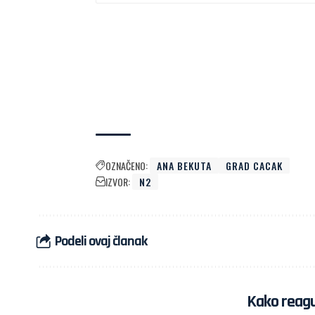
OZNAČENO:
ANA BEKUTA
GRAD CACAK
IZVOR:
N2
Podeli ovaj članak
Kako reagu