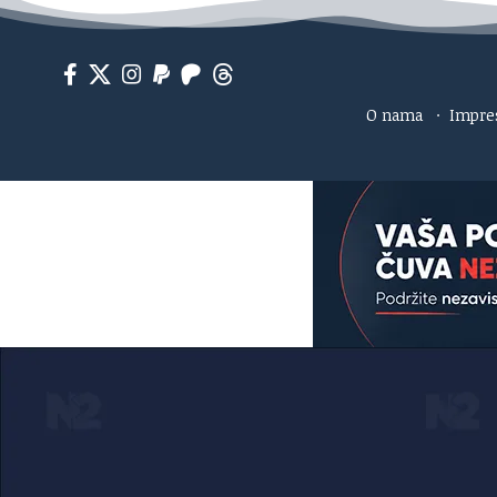
O nama
·
Impr