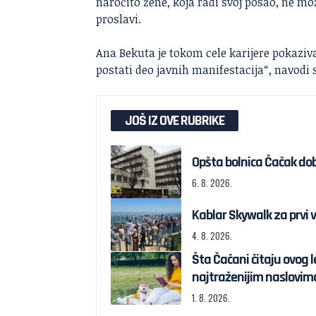
naročito žene, koja radi svoj posao, ne mož
proslavi.
Ana Bekuta je tokom cele karijere pokaziv
postati deo javnih manifestacija“, navodi
JOŠ IZ OVE RUBRIKE
Opšta bolnica Čačak dob
6. 8. 2026.
Kablar Skywalk za prvi v
4. 8. 2026.
Šta Čačani čitaju ovog l
najtraženijim naslovim
1. 8. 2026.