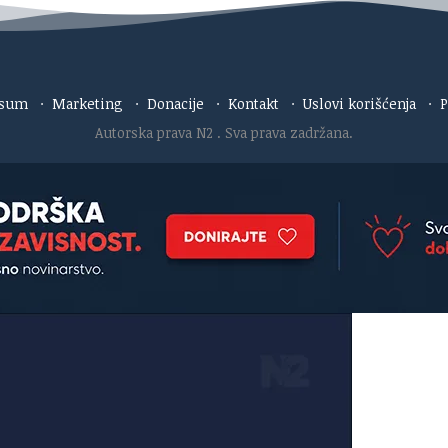
esum
·
Marketing
·
Donacije
·
Kontakt
·
Uslovi korišćenja
·
P
Autorska prava N2
. Sva prava zadržana.