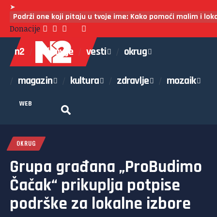
➤
Podrži one koji pitaju u tvoje ime: Kako pomoći malim i lo
Donacije
n2
najnovije
vesti
okrug
magazin
kultura
zdravlje
mozaik
WEB
OKRUG
Grupa građana „ProBudimo
Čačak“ prikuplja potpise
podrške za lokalne izbore