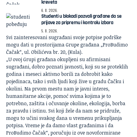
kreveta
6. 8. 2026.
Studenti u blokadi pozvali građane da se
prijave za pripremu i kontrolu izbora
5. 8. 2026.
Svi zainteresovani sugrađani svoje potpise podrške
mogu dati u prostorijama Grupe građana „ProBudimo
Čačak“, ul. Obilićeva br. 20, (Kula).
„U ovoj Grupi građana okupljeni su afirmisani
sugrađani, dobro poznati javnosti, koji su se proteklih
godina i meseci aktivno borili za dobrobit kako
pojedinaca, tako i svih ljudi koji žive u gradu Čačku i
okolini. Na prvom mestu nam je javni interes,
humanitarne akcije, pomoć svima kojima je to
potrebno, zaštita i očuvanje okoline, ekologija, borba
za pravdu i istinu. Svi koji žele da nam se pridruže,
mogu to učini svakog dana u vremenu prikupljanja
potpisa. Vreme je da damo vlast građanima i da
ProBudimo Čačak“, poručuju iz ove novoformirane