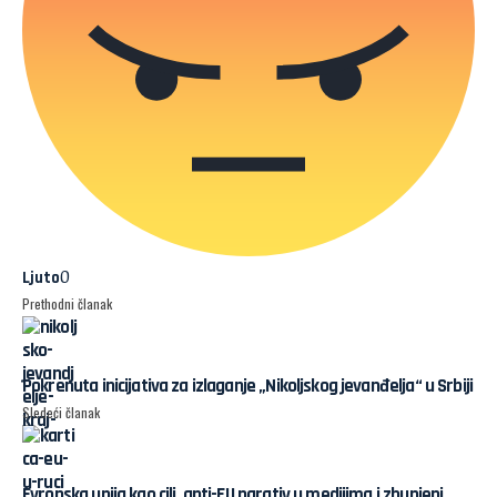
0
Ljuto
Prethodni članak
Pokrenuta inicijativa za izlaganje „Nikoljskog jevanđelja“ u Srbiji
Sledeći članak
Evropska unija kao cilj, anti-EU narativ u medijima i zbunjeni