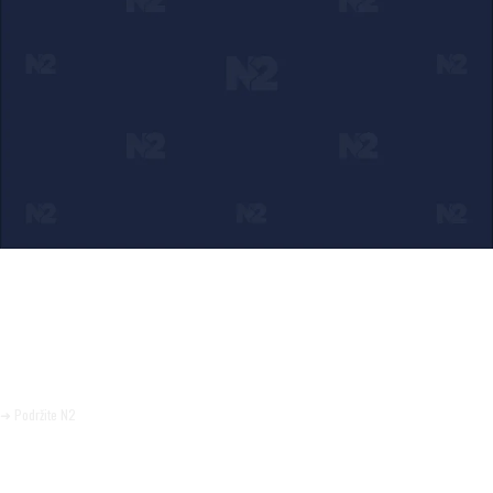
Ako verujete u ono što radimo
Svakodnevno objavljujemo informacije od javnog značaja i
trudimo se da radimo profesionalno, odgovorno i nezavisno.
Pomozite da tako i ostane.
➜ Podržite N2