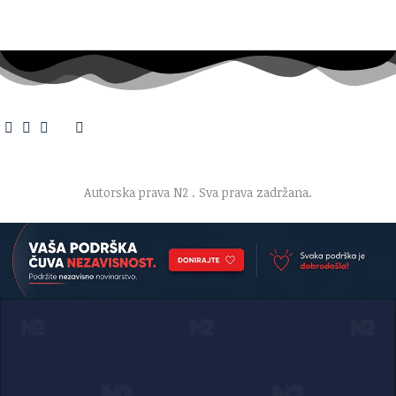
O nama
·
Impresum
·
Marketing
·
Donacije
·
Kontakt
·
Uslovi korišćenja
·
Politika privatnosti
Autorska prava N2
. Sva prava zadržana.