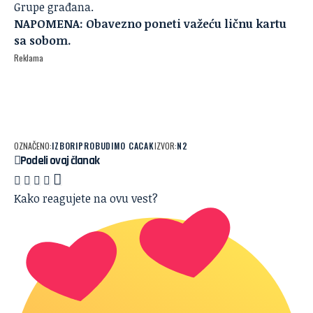
Grupe građana.
NAPOMENA: Obavezno poneti važeću ličnu kartu
sa sobom.
Reklama
OZNAČENO:
IZBORI
PROBUDIMO CACAK
IZVOR:
N2
Podeli ovaj članak
Kako reagujete na ovu vest?