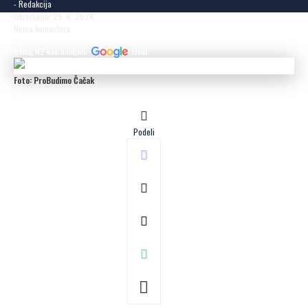
- Redakcija
Objavljeno: 29. 4. 2024.
Nema komentara
Dodaj N2 kao omiljeni
izvor
Foto: ProBudimo Čačak
Podeli