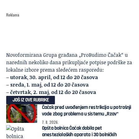
Reklama
Novoformirana Grupa građana „ProBudimo Čačak“ u
narednih nekoliko dana prikupljaće potpise podrške za
lokalne izbore prema sledećem rasporedu:
– utorak, 30. april, od 12 do 20 časova
– sreda, 1. maj, od 12 do 20 časova
– četvrtak, 2. maj, od 12 do 20 časova
JOŠ IZ OVE RUBRIKE
Čačak pred uvođenjem restrikcija u potrošnji
vode zbog problema u sistemu „Rzav“
7. 8. 2026.
Opšta bolnica Čačak dobila pet
anestezioloških aparata i 30 bolničkih