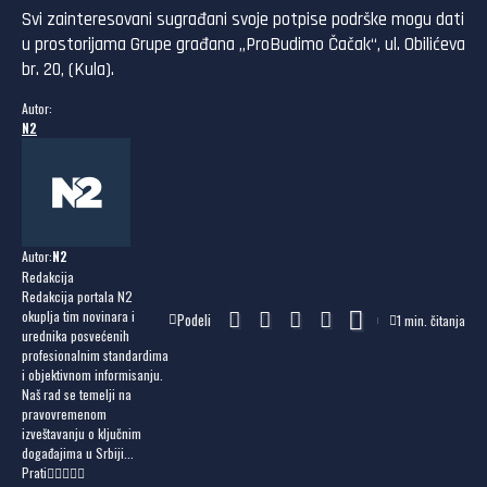
Svi zainteresovani sugrađani svoje potpise podrške mogu dati
u prostorijama Grupe građana „ProBudimo Čačak“, ul. Obilićeva
br. 20, (Kula).
Autor:
N2
Autor:
N2
Redakcija
Redakcija portala N2
okuplja tim novinara i
Podeli
1 min. čitanja
urednika posvećenih
profesionalnim standardima
i objektivnom informisanju.
Naš rad se temelji na
pravovremenom
izveštavanju o ključnim
događajima u Srbiji...
Prati