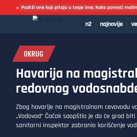
Podrži one koji pitaju u tvoje ime: Kako pomoći mali
➤
n2
najnovije
ve
OKRUG
Havarija na magistra
redovnog vodosnabde
Zbog havarije na magistralnom cevovodu vo
„Vodovod“ Čačak saopštio je da će grad biti
sanitarni inspektor zabranio korišćenje vod