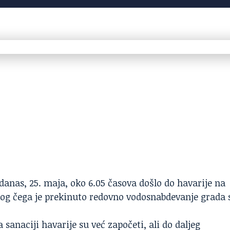
danas, 25. maja, oko 6.05 časova došlo do havarije na
bog čega je prekinuto redovno vodosnabdevanje grada 
sanaciji havarije su već započeti, ali do daljeg