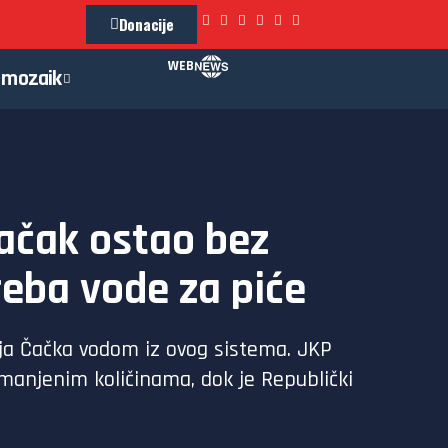
Donacije
WEB
mozaik
ačak ostao bez
eba vode za piće
ja Čačka vodom iz ovog sistema. JKP
smanjenim količinama, dok je Republički