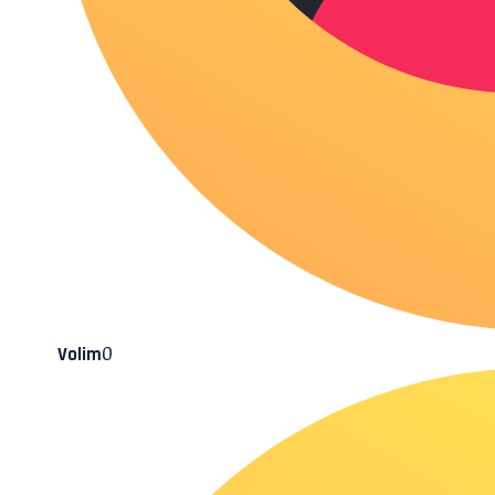
0
Volim