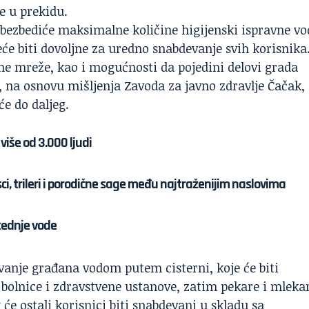
e u prekidu.
bezbediće maksimalne količine higijenski ispravne vo
neće biti dovoljne za uredno snabdevanje svih korisnika
e mreže, kao i mogućnosti da pojedini delovi grada
, na osnovu mišljenja Zavoda za javno zdravlje Čačak,
će do daljeg.
više od 3.000 ljudi
sci, trileri i porodične sage među najtraženijim naslovima
tednje vode
vanje građana vodom putem cisterni, koje će biti
 bolnice i zdravstvene ustanove, zatim pekare i mleka
će ostali korisnici biti snabdevani u skladu sa