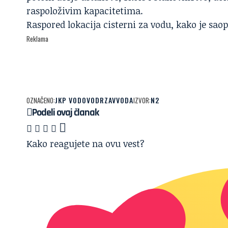
raspoloživim kapacitetima.
Raspored lokacija cisterni za vodu, kako je sao
Reklama
JKP VODOVOD
RZAV
VODA
N2
OZNAČENO:
IZVOR:
Podeli ovaj članak
Kako reagujete na ovu vest?