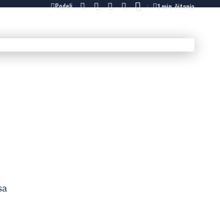
1 min. čitanja
Podeli
sa