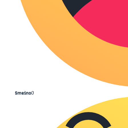
0
Smešno