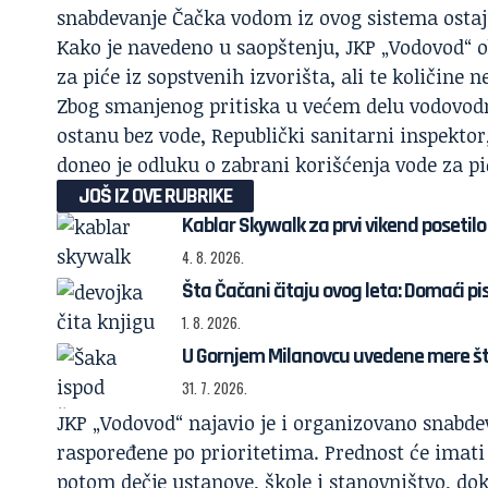
snabdevanje Čačka vodom iz ovog sistema ostaj
Kako je navedeno u saopštenju, JKP „Vodovod“ o
za piće iz sopstvenih izvorišta, ali te količine 
Zbog smanjenog pritiska u većem delu vodovodn
ostanu bez vode, Republički sanitarni inspektor
doneo je odluku o zabrani korišćenja vode za pi
JOŠ IZ OVE RUBRIKE
Kablar Skywalk za prvi vikend posetilo 
4. 8. 2026.
Šta Čačani čitaju ovog leta: Domaći pi
1. 8. 2026.
U Gornjem Milanovcu uvedene mere š
31. 7. 2026.
JKP „Vodovod“ najavio je i organizovano snabde
raspoređene po prioritetima. Prednost će imati
potom dečje ustanove, škole i stanovništvo, dok 