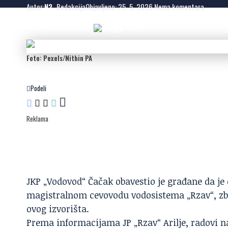
Autor:
N2
- Redakcija
Objavljeno: 25. 5. 2026.
Nema komentara
Dodaj N2 kao omiljeni
izvor
Foto: Pexels/Nithin PA
Podeli
Reklama
JKP „Vodovod“ Čačak obavestio je građane da je 
magistralnom cevovodu vodosistema „
Rzav
“, z
ovog izvorišta.
Prema informacijama JP „Rzav“ Arilje, radovi na 