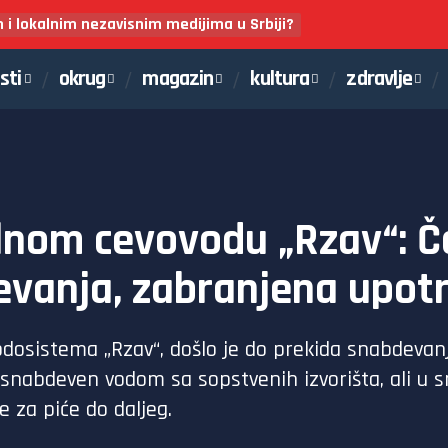
m i lokalnim nezavisnim medijima u Srbiji?
sti
okrug
magazin
kultura
zdravlje
lnom cevovodu „Rzav“: Č
vanja, zabranjena upotr
dosistema „Rzav“, došlo je do prekida snabdevan
 snabdeven vodom sa sopstvenih izvorišta, ali u 
e za piće do daljeg.