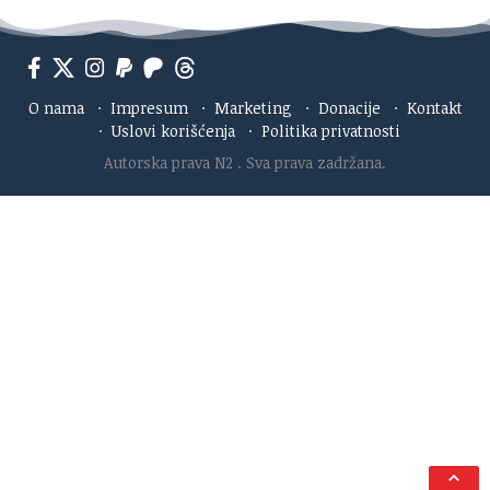
O nama
·
Impresum
·
Marketing
·
Donacije
·
Kontakt
·
Uslovi korišćenja
·
Politika privatnosti
Autorska prava N2
. Sva prava zadržana.