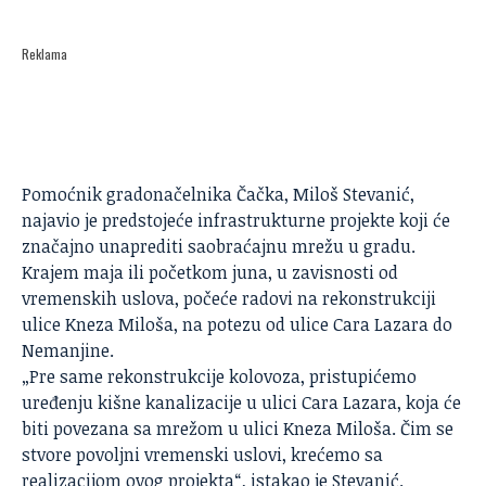
Reklama
Pomoćnik gradonačelnika Čačka,
Miloš Stevanić
,
najavio je predstojeće infrastrukturne projekte koji će
značajno unaprediti saobraćajnu mrežu u gradu.
Krajem maja ili početkom juna, u zavisnosti od
vremenskih uslova, počeće radovi na rekonstrukciji
ulice Kneza Miloša, na potezu od ulice Cara Lazara do
Nemanjine.
„Pre same rekonstrukcije kolovoza, pristupićemo
uređenju kišne kanalizacije u ulici Cara Lazara, koja će
biti povezana sa mrežom u ulici Kneza Miloša. Čim se
stvore povoljni vremenski uslovi, krećemo sa
realizacijom ovog projekta“, istakao je Stevanić.