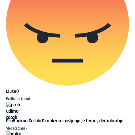
0
Ljuto
Prethodni članak
ProBudimo Čačak: Pluralizam mišljenja je temelj demokratije
Sledeći članak