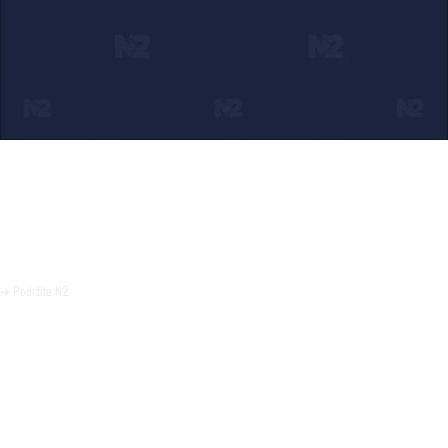
Ako verujete u ono što radimo
Svakodnevno objavljujemo informacije od javnog značaja i
trudimo se da radimo profesionalno, odgovorno i nezavisno.
Pomozite da tako i ostane.
➜ Podržite N2