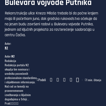
Bulevara vojvode Putnika
Rekonstrukcija ulice Kneza Miloša trebalo bi da počne krajem
maja ili početkom juna, dok gradsko rukovodstvo očekuje da
na jesen budu završeni radovi u Bulevaru vojvode Putnika,
jednom od ključnih projekata za rasterećenje saobraćaja u
centru Čačka.
Autor:
N2
Autor:
N2
Redakcija
Redakcija portala N2
okuplja tim novinara i
urednika posvećenih
profesionalnim standardima
Podeli
1 min. čitanja
i objektivnom informisanju.
Naš rad se temelji na
pravovremenom
izveštavanju o ključnim
događajima u Srbiji...
Prati