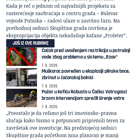
Kada je reč o jednom od najvažnijih projekata za
rasterećenje saobraćaja u centru grada – Bulevar
vojvode Putnika – radovi ulaze u završnu fazu. Na
prethodnoj sednici Skupštine grada izvršena je
eksproprijacija objekta nekadašnje kafane „Proleter“.
JOŠ IZ OVE RUBRIKE
Čačak pred uvođenjem restrikcija u potrošnji
vode zbog problema u sistemu „Rzav“
7. 8. 2026.
Muškarac povređen u eksploziji plinske boce,
zbrinut u čačanskoj bolnici
7. 8. 2026.
Požar u kafiću Robusto u Čačku: Vatrogasci
brzom intervencijom sprečili širenje vatre
7. 8. 2026.
„Preostalo je da rešimo još tri imovinsko-pravna
slučaja kako bismo u potpunosti pripremili teren za
završetak ove investicije. Na predstojećoj sednici
Skupštine grada početkom juna planiran je manji