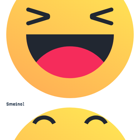
1
Smešno