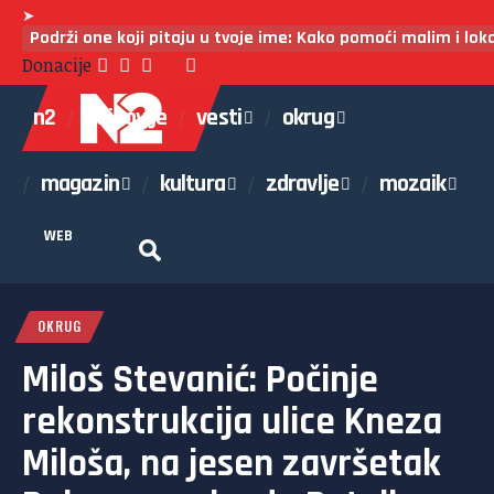
➤
Podrži one koji pitaju u tvoje ime: Kako pomoći malim i lo
Donacije
n2
najnovije
vesti
okrug
magazin
kultura
zdravlje
mozaik
WEB
OKRUG
Miloš Stevanić: Počinje
rekonstrukcija ulice Kneza
Miloša, na jesen završetak