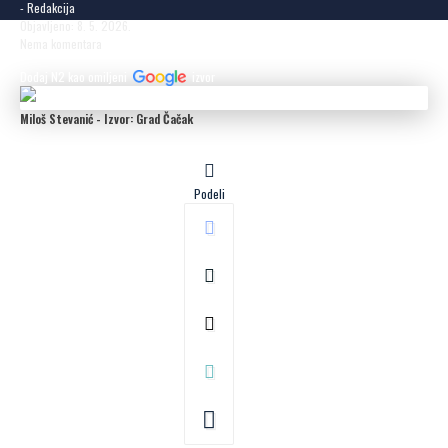
- Redakcija
Objavljeno: 8. 5. 2026.
Nema komentara
Dodaj N2 kao omiljeni
izvor
Miloš Stevanić - Izvor: Grad Čačak
Podeli