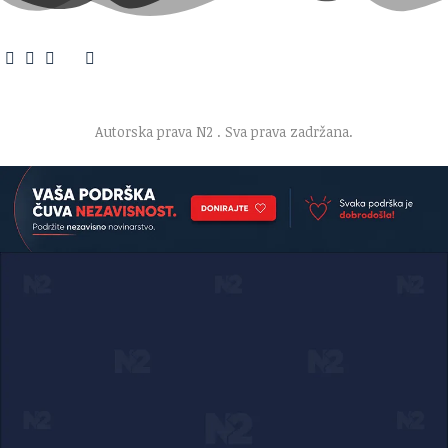
O nama
·
Impresum
·
Marketing
·
Donacije
·
Kontakt
·
Uslovi korišćenja
·
Politika privatnosti
Autorska prava N2
. Sva prava zadržana.