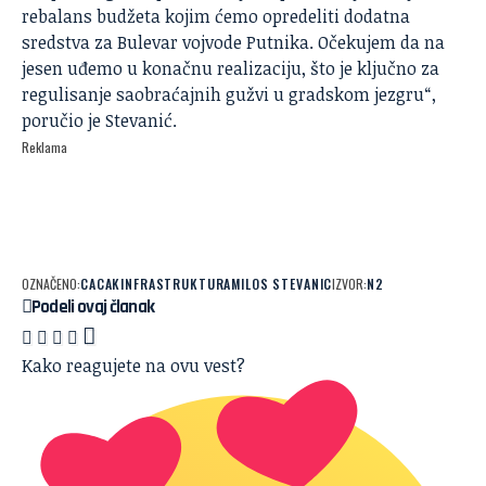
rebalans budžeta kojim ćemo opredeliti dodatna
sredstva za Bulevar vojvode Putnika. Očekujem da na
jesen uđemo u konačnu realizaciju, što je ključno za
regulisanje saobraćajnih gužvi u gradskom jezgru“,
poručio je Stevanić.
Reklama
OZNAČENO:
CACAK
INFRASTRUKTURA
MILOS STEVANIC
IZVOR:
N2
Podeli ovaj članak
Kako reagujete na ovu vest?