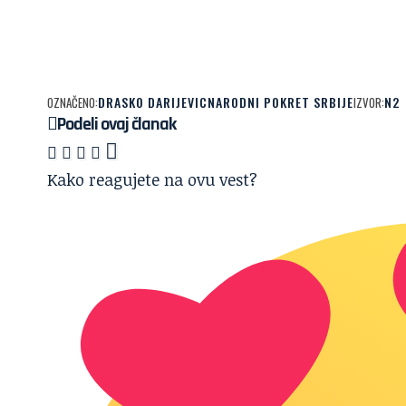
DRASKO DARIJEVIC
NARODNI POKRET SRBIJE
N2
OZNAČENO:
IZVOR:
Podeli ovaj članak
Kako reagujete na ovu vest?