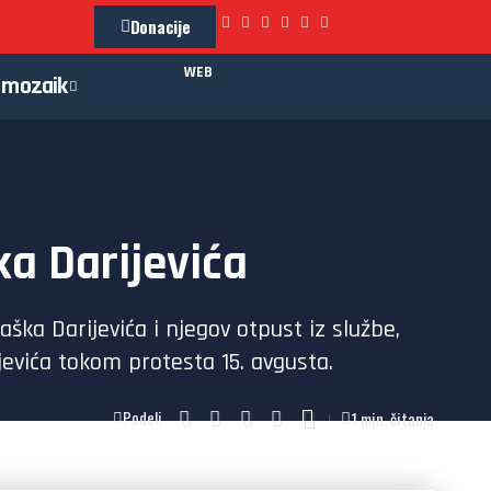
Donacije
WEB
mozaik
ka Darijevića
ška Darijevića i njegov otpust iz službe,
jevića tokom protesta 15. avgusta.
1 min. čitanja
Podeli