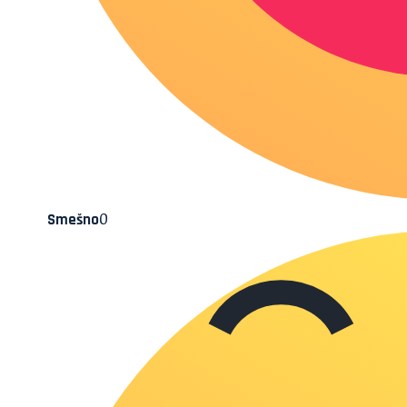
0
Smešno