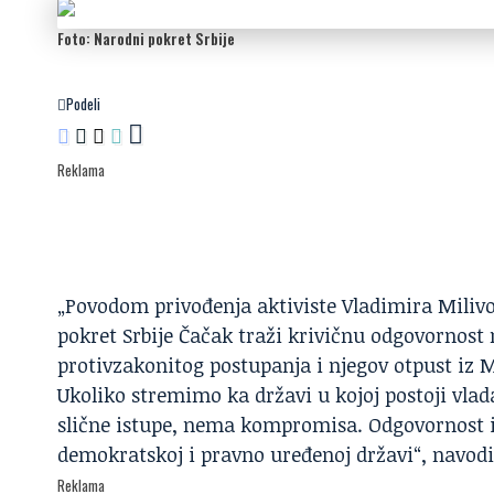
Foto: Narodni pokret Srbije
Podeli
Reklama
„Povodom privođenja aktiviste Vladimira Milivo
pokret Srbije Čačak traži krivičnu odgovornost
protivzakonitog postupanja i njegov otpust iz 
Ukoliko stremimo ka državi u kojoj postoji vlada
slične istupe, nema kompromisa. Odgovornost i 
demokratskoj i pravno uređenoj državi“, navodi
Reklama