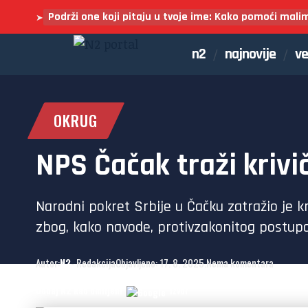
Podrži one koji pitaju u tvoje ime: Kako pomoći mali
➤
n2
najnovije
ve
OKRUG
NPS Čačak traži krivi
Narodni pokret Srbije u Čačku zatražio je kr
zbog, kako navode, protivzakonitog postupan
Autor:
N2
- Redakcija
Objavljeno: 17. 8. 2025.
Nema komentara
Dodaj N2 kao omiljeni
izvor