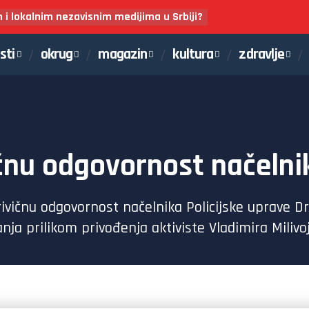
m i lokalnim nezavisnim medijima u Srbiji?
sti
okrug
magazin
kultura
zdravlje
čnu odgovornost načelni
ivičnu odgovornost načelnika Policijske uprave Dra
ja prilikom privođenja aktiviste Vladimira Milivo