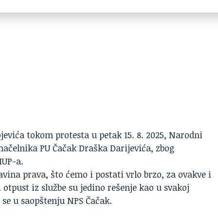
jevića tokom protesta u petak 15. 8. 2025, Narodni
 načelnika
PU Čačak
Draška Darijevića, zbog
MUP-a.
vina prava, što ćemo i postati vrlo brzo, za ovakve i
otpust iz službe su jedino rešenje kao u svakoj
 se u saopštenju NPS Čačak.