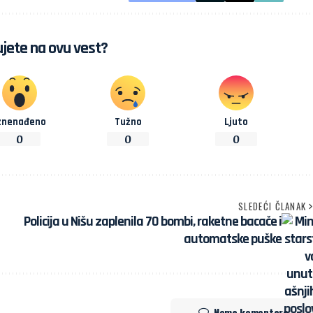
jete na ovu vest?
znenađeno
Tužno
Ljuto
0
0
0
SLEDEĆI ČLANAK
Policija u Nišu zaplenila 70 bombi, raketne bacače i
automatske puške
Nema komentara