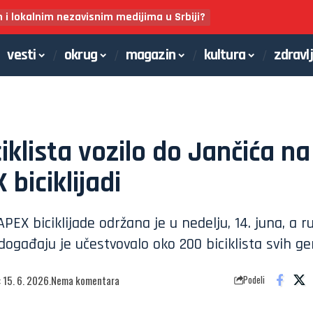
m i lokalnim nezavisnim medijima u Srbiji?
vesti
okrug
magazin
kultura
zdravl
iklista vozilo do Jančića na
 biciklijadi
PEX biciklijade održana je u nedelju, 14. juna, a r
događaju je učestvovalo oko 200 biciklista svih ge
: 15. 6. 2026.
Nema komentara
Podeli