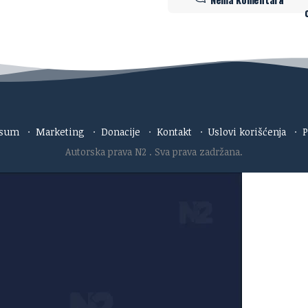
esum
·
Marketing
·
Donacije
·
Kontakt
·
Uslovi korišćenja
·
P
Autorska prava N2
. Sva prava zadržana.