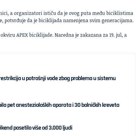
ici, a organizatori ističu da je ovog puta među biciklistima
, potvrđuje da je
biciklijada
namenjena svim generacijama.
 okviru APEX biciklijade. Naredna je zakazana za 19. jul, a
strikcija u potrošnji vode zbog problema u sistemu
ila pet anestezioloških aparata i 30 bolničkih kreveta
ikend posetilo više od 3.000 ljudi