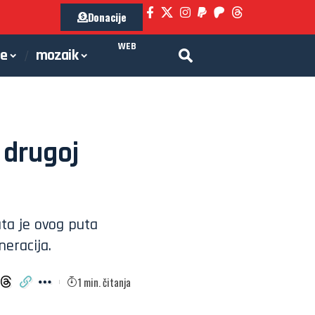
Donacije
WEB
je
mozaik
 drugoj
uta je ovog puta
neracija.
1 min. čitanja