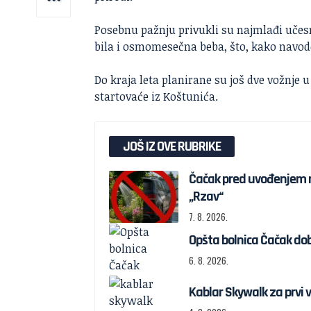
Posebnu pažnju privukli su najmlađi učesn
bila i osmomesečna beba, što, kako navode
Do kraja leta planirane su još dve vožnje u
startovaće iz Koštunića.
JOŠ IZ OVE RUBRIKE
Foto: Apex
Čačak pred uvođenjem re
„Rzav“
7. 8. 2026.
Opšta bolnica Čačak dob
6. 8. 2026.
Kablar Skywalk za prvi v