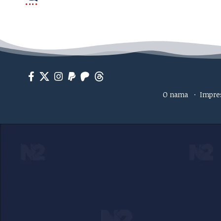
O nama
·
Impr