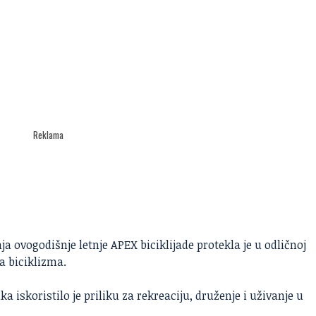
Reklama
a ovogodišnje letnje APEX biciklijade protekla je u odličnoj
ja biciklizma.
a iskoristilo je priliku za rekreaciju, druženje i uživanje u