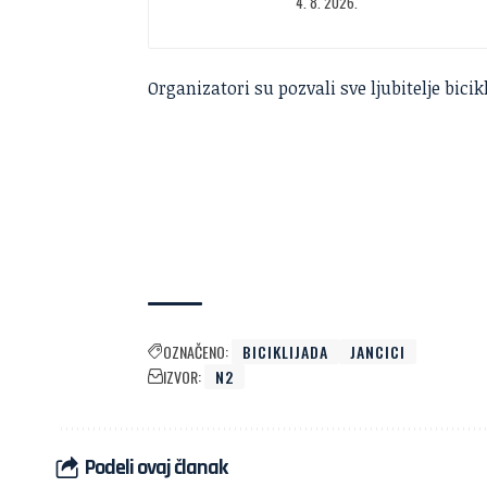
4. 8. 2026.
Organizatori su pozvali sve ljubitelje bic
OZNAČENO:
BICIKLIJADA
JANCICI
IZVOR:
N2
Podeli ovaj članak