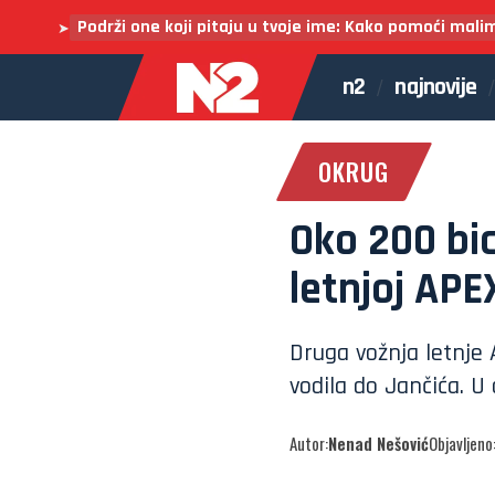
Podrži one koji pitaju u tvoje ime: Kako pomoći mali
➤
n2
najnovije
OKRUG
Oko 200 bic
letnjoj APEX
Druga vožnja letnje A
vodila do Jančića. U 
Autor:
Nenad Nešović
Objavljeno