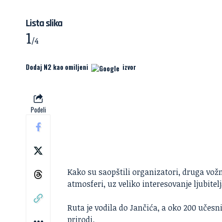
Lista slika
1
/4
Dodaj N2 kao omiljeni
izvor
Podeli
Kako su saopštili organizatori, druga vožnj
atmosferi, uz veliko interesovanje ljubitel
Ruta je vodila do Jančića, a oko 200 učesnik
prirodi.