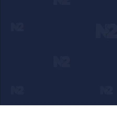
Ako verujete u ono što radimo
Svakodnevno objavljujemo informacije od javnog značaja i t