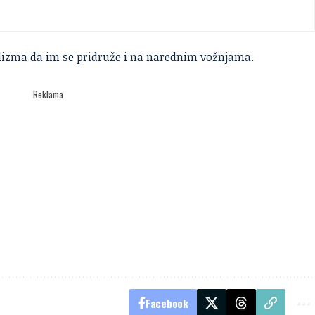
iklizma da im se pridruže i na narednim vožnjama.
Reklama
Facebook