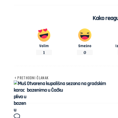
Kako reagu
Volim
Smešno
I
1
0
PRETHODNI ČLANAK
Otvorena kupališna sezona na gradskim
bazenima u Čačku