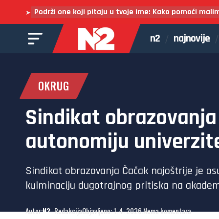
Podrži one koji pitaju u tvoje ime: Kako pomoći mali
➤
n2
najnovije
OKRUG
Sindikat obrazovanja
autonomiju univerzit
Sindikat obrazovanja Čačak najoštrije je osu
kulminaciju dugotrajnog pritiska na akadem
Autor:
N2
- Redakcija
Objavljeno: 1. 4. 2026.
Nema komentara