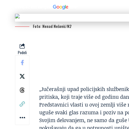
Dodaj N2 kao omiljeni
izvor
Foto: Nenad Nešović/N2
Podeli
„Jučerašnji upad policijskih službeni
pritiska, koji traje više od godinu d
Predstavnici vlasti u ovoj zemlji viš
uguše svaki glas razuma i poziv na p
Svojim delovanjem, ne samo da guše
pokušavaju da ga u potpunosti unište