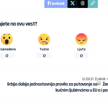
Facebook
jete na ovu vest?
znenađeno
Tužno
Ljuto
0
0
0
SLEDEĆI ČLANAK
Srbija dobija jednostavnija pravila za putovanje sa
kućnim ljubimcima u EU