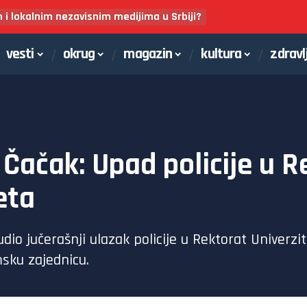
m i lokalnim nezavisnim medijima u Srbiji?
vesti
okrug
magazin
kultura
zdravl
 Čačak: Upad policije u 
eta
dio jučerašnji ulazak policije u Rektorat Univerzi
sku zajednicu.