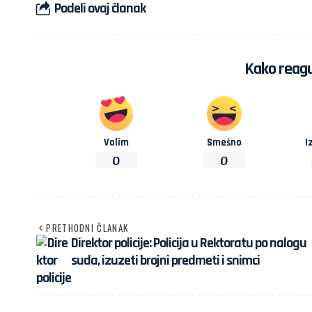
Podeli ovaj članak
Kako reagu
Volim
Smešno
I
0
0
PRETHODNI ČLANAK
Direktor policije: Policija u Rektoratu po nalogu
suda, izuzeti brojni predmeti i snimci