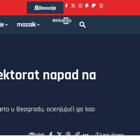
Donacije
WEB
je
mozaik
Rektorat napad na
teta u Beogradu, ocenjujući ga kao
1 min. čitanja
Podeli