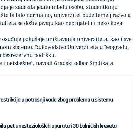
koja je zadesila jednu mladu osobu, studentkinju
 što bi bilo normalno, univerzitet bude temelj razvoja
kulteta se doživljavaju kao neprijatelji i neko koga
e osuđuje pokušaje uništavanja univerziteta, kao i sve
ovnom sistemu. Rukovodstvo Univerziteta u Beogradu,
u bezrezervnu podršku.
ve i neizbežne“, navodi Gradski odbor Sindikata
strikcija u potrošnji vode zbog problema u sistemu
ila pet anestezioloških aparata i 30 bolničkih kreveta