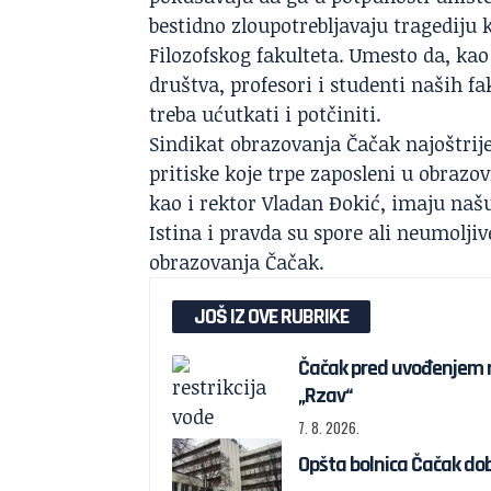
bestidno zloupotrebljavaju tragediju 
Filozofskog fakulteta. Umesto da, kao
društva, profesori i studenti naših fa
treba ućutkati i potčiniti.
Sindikat obrazovanja Čačak
najoštrij
pritiske koje trpe zaposleni u obraz
kao i rektor Vladan Đokić, imaju naš
Istina i pravda su spore ali neumolji
obrazovanja Čačak.
JOŠ IZ OVE RUBRIKE
Čačak pred uvođenjem re
„Rzav“
7. 8. 2026.
Opšta bolnica Čačak dob