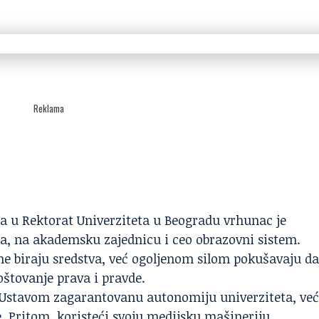
Reklama
ka u Rektorat Univerziteta u Beogradu vrhunac je
ana, na akademsku zajednicu i ceo obrazovni sistem.
e ne biraju sredstva, već ogoljenom silom pokušavaju d
oštovanje prava i pravde.
 Ustavom zagarantovanu autonomiju univerziteta, ve
. Pritom, koristeći svoju medijsku mašineriju,