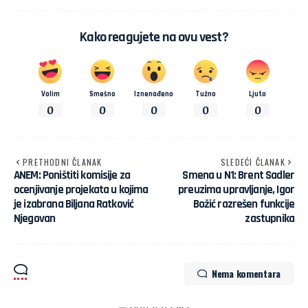
Kako reagujete na ovu vest?
Volim
Smešno
Iznenađeno
Tužno
Ljuto
0
0
0
0
0
PRETHODNI ČLANAK
SLEDEĆI ČLANAK
ANEM: Poništiti komisije za
Smena u N1: Brent Sadler
ocenjivanje projekata u kojima
preuzima upravljanje, Igor
je izabrana Biljana Ratković
Božić razrešen funkcije
Njegovan
zastupnika
Nema komentara