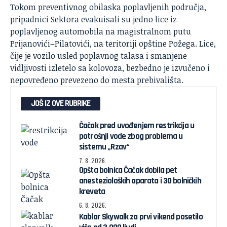
Tokom preventivnog obilaska poplavljenih područja,
pripadnici Sektora evakuisali su jedno lice iz
poplavljenog automobila na magistralnom putu
Prijanovići–Pilatovići, na teritoriji opštine Požega. Lice,
čije je vozilo usled poplavnog talasa i smanjene
vidljivosti izletelo sa kolovoza, bezbedno je izvučeno i
nepovređeno prevezeno do mesta prebivališta.
JOŠ IZ OVE RUBRIKE
Čačak pred uvođenjem restrikcija u
potrošnji vode zbog problema u
sistemu „Rzav“
7. 8. 2026.
Opšta bolnica Čačak dobila pet
anestezioloških aparata i 30 bolničkih
kreveta
6. 8. 2026.
Kablar Skywalk za prvi vikend posetilo