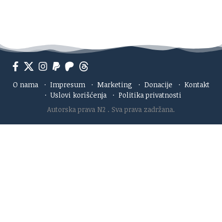
O nama
·
Impresum
·
Marketing
·
Donacije
·
Kontakt
·
Uslovi korišćenja
·
Politika privatnosti
Autorska prava N2
. Sva prava zadržana.