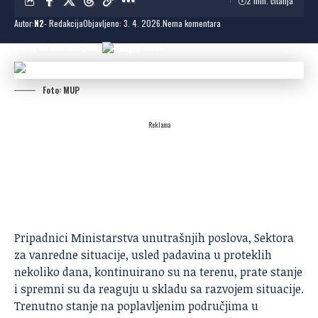
2 min. čitanja
Autor:
N2
- Redakcija
Objavljeno: 3. 4. 2026.
Nema komentara
Dodaj N2 kao omiljeni
izvor
Foto: MUP
Reklama
Pripadnici Ministarstva unutrašnjih poslova, Sektora
za vanredne situacije, usled padavina u proteklih
nekoliko dana, kontinuirano su na terenu, prate stanje
i spremni su da reaguju u skladu sa razvojem situacije.
Trenutno stanje na poplavljenim područjima u