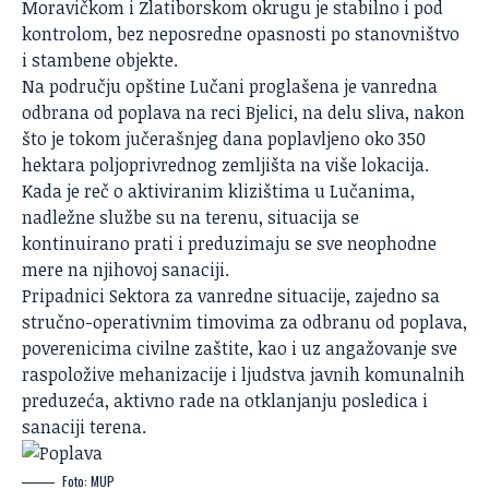
Moravičkom i Zlatiborskom okrugu je stabilno i pod
kontrolom, bez neposredne opasnosti po stanovništvo
i stambene objekte.
Na području opštine
Lučani
proglašena je vanredna
odbrana od poplava na reci Bjelici, na delu sliva, nakon
što je tokom jučerašnjeg dana poplavljeno oko 350
hektara poljoprivrednog zemljišta na više lokacija.
Kada je reč o aktiviranim klizištima u Lučanima,
nadležne službe su na terenu, situacija se
kontinuirano prati i preduzimaju se sve neophodne
mere na njihovoj sanaciji.
Pripadnici Sektora za vanredne situacije, zajedno sa
stručno-operativnim timovima za odbranu od poplava,
poverenicima civilne zaštite, kao i uz angažovanje sve
raspoložive mehanizacije i ljudstva javnih komunalnih
preduzeća, aktivno rade na otklanjanju posledica i
sanaciji terena.
Foto: MUP