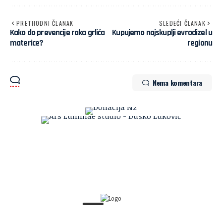
PRETHODNI ČLANAK
SLEDEĆI ČLANAK
Kako do prevencije raka grlića
Kupujemo najskuplji evrodizel u
materice?
regionu
Nema komentara