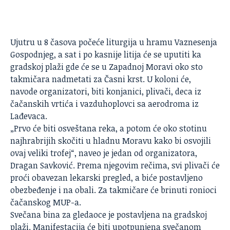
Ujutru u 8 časova počeće liturgija u hramu Vaznesenja
Gospodnjeg, a sat i po kasnije litija će se uputiti ka
gradskoj plaži gde će se u Zapadnoj Moravi oko sto
takmičara nadmetati za Časni krst. U koloni će,
navode organizatori, biti konjanici, plivači, deca iz
čačanskih vrtića i vazduhoplovci sa aerodroma iz
Lađevaca.
„Prvo će biti osveštana reka, a potom će oko stotinu
najhrabrijih skočiti u hladnu Moravu kako bi osvojili
ovaj veliki trofej“, naveo je jedan od organizatora,
Dragan Savković. Prema njegovim rečima, svi plivači će
proći obavezan lekarski pregled, a biće postavljeno
obezbeđenje i na obali. Za takmičare će brinuti ronioci
čačanskog MUP-a.
Svečana bina za gledaoce je postavljena na gradskoj
plaži. Manifestacija će biti upotpunjena svečanom