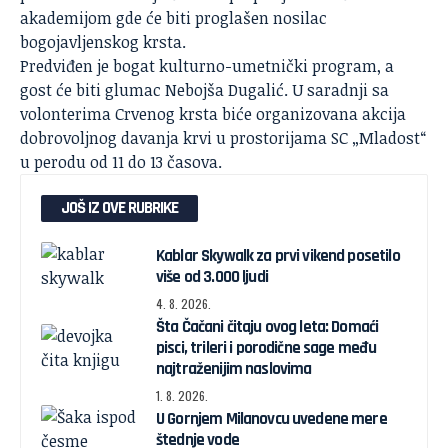
akademijom gde će biti proglašen nosilac
bogojavljenskog krsta.
Predviđen je bogat kulturno-umetnički program, a
gost će biti glumac Nebojša Dugalić. U saradnji sa
volonterima Crvenog krsta biće organizovana akcija
dobrovoljnog davanja krvi u prostorijama SC „Mladost“
u perodu od 11 do 13 časova.
JOŠ IZ OVE RUBRIKE
Kablar Skywalk za prvi vikend posetilo
više od 3.000 ljudi
4. 8. 2026.
Šta Čačani čitaju ovog leta: Domaći
pisci, trileri i porodične sage među
najtraženijim naslovima
1. 8. 2026.
U Gornjem Milanovcu uvedene mere
štednje vode