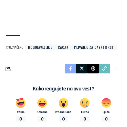
OZNAČENO:
BOGOJAVLJENJE
CACAK
PLIVANJE ZA CASNI KRST
Kako reagujete na ovu vest?
Volim
Smešno
Iznenađeno
Tužno
Ljuto
0
0
0
0
0