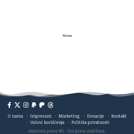
Reklama
O nama
·
Impresum
·
Marketing
·
Donacije
·
Kontakt
·
Uslovi korišćenja
·
Politika privatnosti
Autorska prava N2
. Sva prava zadržana.