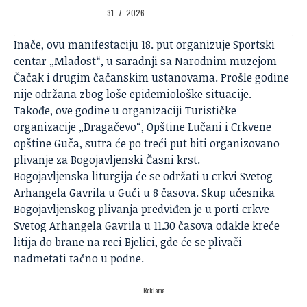
31. 7. 2026.
Inače, ovu manifestaciju 18. put organizuje Sportski
centar „Mladost“, u saradnji sa Narodnim muzejom
Čačak i drugim čačanskim ustanovama
. Prošle godine
nije održana zbog loše epidemiološke situacije.
Takođe, ove godine u organizaciji Turističke
organizacije „Dragačevo“, Opštine Lučani i Crkvene
opštine Guča, sutra će po treći put biti organizovano
plivanje za Bogojavljenski Časni krst.
Bogojavljenska liturgija će se održati u crkvi Svetog
Arhangela Gavrila u Guči u 8 časova. Skup učesnika
Bogojavljenskog plivanja predviđen je u porti crkve
Svetog Arhangela Gavrila u 11.30 časova odakle kreće
litija do brane na reci Bjelici, gde će se plivači
nadmetati tačno u podne.
Reklama