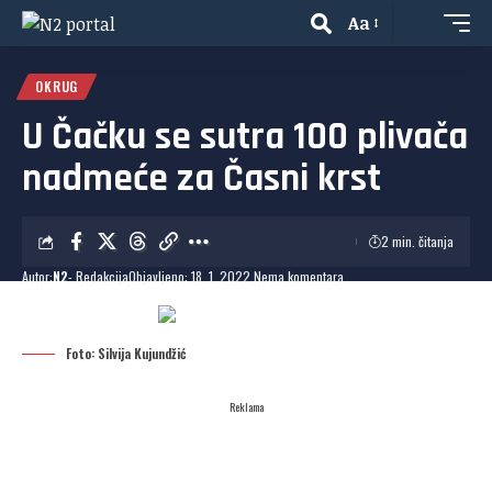
Aa
OKRUG
U Čačku se sutra 100 plivača
nadmeće za Časni krst
2 min. čitanja
Autor:
N2
- Redakcija
Objavljeno: 18. 1. 2022.
Nema komentara
Dodaj N2 kao omiljeni
izvor
Foto: Silvija Kujundžić
Reklama