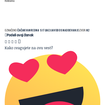
Reklama
OZNAČENO:
ČAČAK
VANREDNA SITUACIJA
VODOSNADBEVANJE
IZVOR:
N2
Podeli ovaj članak
Kako reagujete na ovu vest?