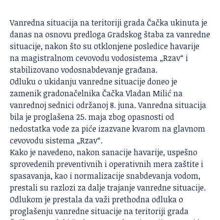
Vanredna situacija na teritoriji grada Čačka ukinuta je
danas na osnovu predloga Gradskog štaba za vanredne
situacije, nakon što su otklonjene posledice havarije
na magistralnom cevovodu vodosistema „
Rzav
“ i
stabilizovano vodosnabdevanje građana.
Odluku o ukidanju vanredne situacije doneo je
zamenik gradonačelnika Čačka Vladan Milić na
vanrednoj sednici održanoj 8. juna. Vanredna situacija
bila je proglašena 25. maja zbog opasnosti od
nedostatka vode za piće izazvane kvarom na glavnom
cevovodu sistema „Rzav“.
Kako je navedeno, nakon sanacije havarije, uspešno
sprovedenih preventivnih i operativnih mera zaštite i
spasavanja, kao i normalizacije snabdevanja vodom,
prestali su razlozi za dalje trajanje vanredne situacije.
Odlukom je prestala da važi prethodna odluka o
proglašenju vanredne situacije na teritoriji grada