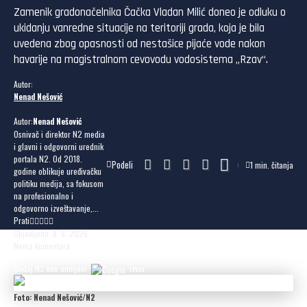
Zamenik gradonačelnika Čačka Vladan Milić doneo je odluku o
ukidanju vanredne situacije na teritoriji grada, koja je bila
uvedena zbog opasnosti od nestašice pijaće vode nakon
havarije na magistralnom cevovodu vodosistema „Rzav“.
Autor:
Nenad Nešović
Autor:
Nenad Nešović
Osnivač i direktor N2 media
i glavni i odgovorni urednik
portala N2. Od 2018.
Podeli
1 min. čitanja
godine oblikuje uređivačku
politiku medija, sa fokusom
na profesionalno i
odgovorno izveštavanje,...
Prati
Objavljeno: 8. 6. 2026.
Nema komentara
Dodaj N2 kao omiljeni
izvor
Foto: Nenad Nešović/N2