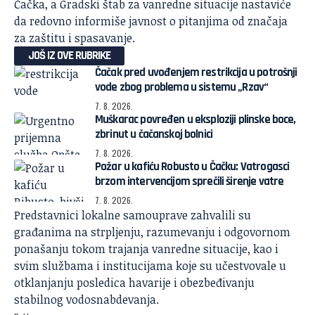
Čačka, a Gradski štab za vanredne situacije nastaviće
da redovno informiše javnost o pitanjima od značaja
za zaštitu i spasavanje.
JOŠ IZ OVE RUBRIKE
Čačak pred uvođenjem restrikcija u potrošnji
vode zbog problema u sistemu „Rzav“
7. 8. 2026.
Muškarac povređen u eksploziji plinske boce,
zbrinut u čačanskoj bolnici
7. 8. 2026.
Požar u kafiću Robusto u Čačku: Vatrogasci
brzom intervencijom sprečili širenje vatre
7. 8. 2026.
Predstavnici lokalne samouprave zahvalili su
građanima na strpljenju, razumevanju i odgovornom
ponašanju tokom trajanja vanredne situacije, kao i
svim službama i institucijama koje su učestvovale u
otklanjanju posledica havarije i obezbeđivanju
stabilnog vodosnabdevanja.