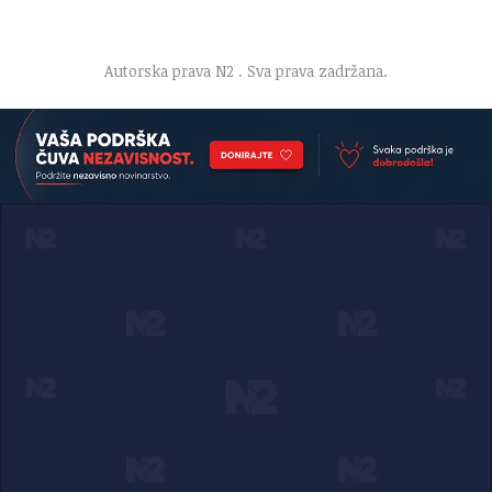
O nama
·
Impresum
·
Marketing
·
Donacije
·
Kontakt
·
Uslovi korišćenja
·
Politika privatnosti
Autorska prava N2
. Sva prava zadržana.