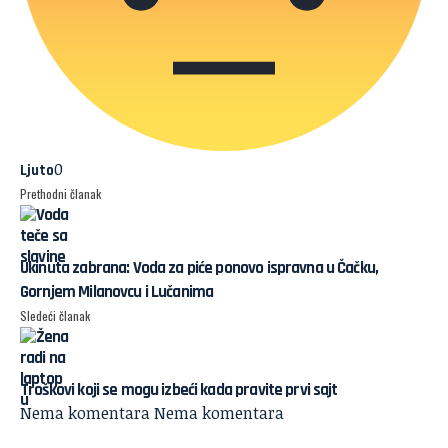
0
Ljuto
Prethodni članak
Ukinuta zabrana: Voda za piće ponovo ispravna u Čačku,
Gornjem Milanovcu i Lučanima
Sledeći članak
Troškovi koji se mogu izbeći kada pravite prvi sajt
Nema komentara
Nema komentara