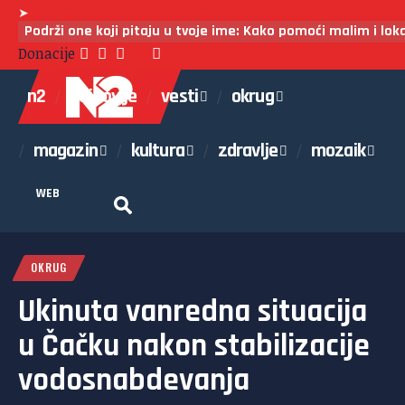
➤
Podrži one koji pitaju u tvoje ime: Kako pomoći malim i lo
Donacije
n2
najnovije
vesti
okrug
magazin
kultura
zdravlje
mozaik
WEB
OKRUG
Ukinuta vanredna situacija
u Čačku nakon stabilizacije
vodosnabdevanja