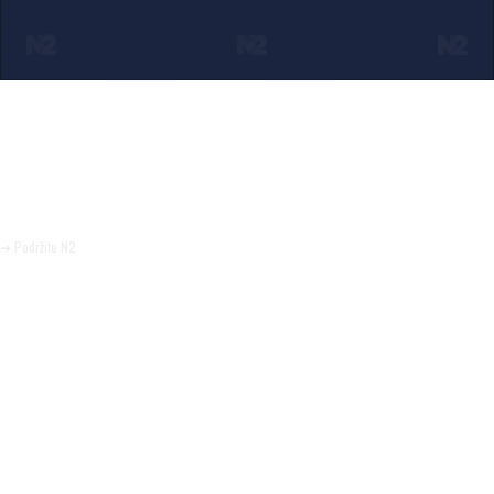
Ako verujete u ono što radimo
Svakodnevno objavljujemo informacije od javnog značaja i
trudimo se da radimo profesionalno, odgovorno i nezavisno.
Pomozite da tako i ostane.
➜ Podržite N2