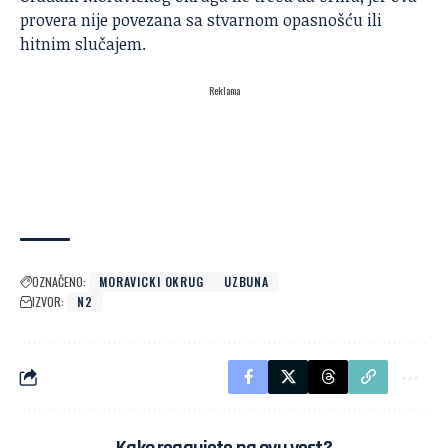
provera nije povezana sa stvarnom opasnošću ili
hitnim slučajem.
Reklama
OZNAČENO:
MORAVICKI OKRUG
UZBUNA
IZVOR:
N2