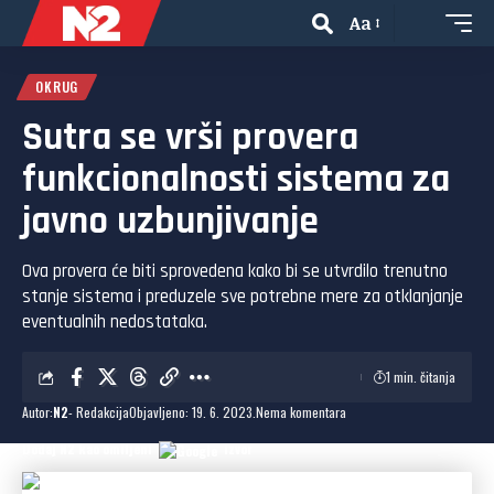
Aa
OKRUG
Sutra se vrši provera
funkcionalnosti sistema za
javno uzbunjivanje
Ova provera će biti sprovedena kako bi se utvrdilo trenutno
stanje sistema i preduzele sve potrebne mere za otklanjanje
eventualnih nedostataka.
1 min. čitanja
Autor:
N2
- Redakcija
Objavljeno: 19. 6. 2023.
Nema komentara
Dodaj N2 kao omiljeni
izvor