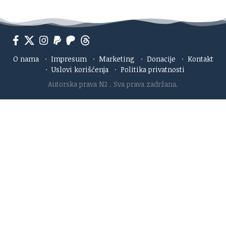
O nama
·
Impresum
·
Marketing
·
Donacije
·
Kontakt
·
Uslovi korišćenja
·
Politika privatnosti
Autorska prava N2
. Sva prava zadržana.