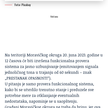
Foto: Pixabay
Reklama
Na teritoriji Moravičkog okruga 20. juna 2023. godine u
12 časova će biti izvršena funkcionalna provera
sistema za javno uzbunjivanje (emitovanjem signala
jednoličnog tona u trajanju od 60 sekundi – znak
„PRESTANAK OPASNOSTI“).
U pitanju je samo provera funkcionalnog sistema,
kako bi se utvrdilo trenutno stanje i preduzele sve
potrebne mere za otklanjanje eventualnih
nedostataka, napominje se u saopštenju.
Građani Moravičkog okruga ne treba da brinu, jer ova