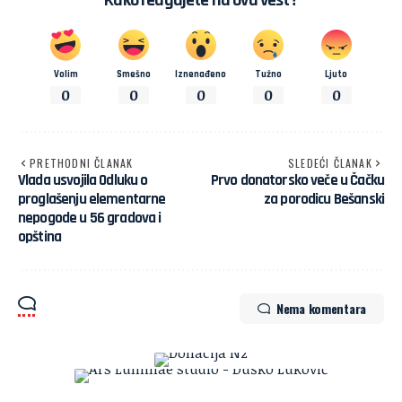
Kako reagujete na ovu vest?
Volim
Smešno
Iznenađeno
Tužno
Ljuto
0
0
0
0
0
PRETHODNI ČLANAK
SLEDEĆI ČLANAK
Vlada usvojila Odluku o
Prvo donatorsko veče u Čačku
proglašenju elementarne
za porodicu Bešanski
nepogode u 56 gradova i
opština
Nema komentara