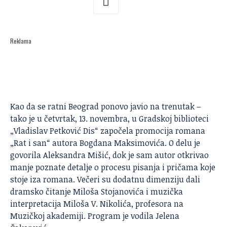
Reklama
Kao da se ratni
Beograd
ponovo javio na trenutak –
tako je u četvrtak, 13. novembra, u Gradskoj biblioteci
„Vladislav Petković Dis“ započela promocija romana
„Rat i san“ autora Bogdana Maksimovića. O delu je
govorila Aleksandra Mišić, dok je sam autor otkrivao
manje poznate detalje o procesu pisanja i pričama koje
stoje iza romana. Večeri su dodatnu dimenziju dali
dramsko čitanje Miloša Stojanovića i muzička
interpretacija Miloša V. Nikolića, profesora na
Muzičkoj akademiji. Program je vodila Jelena