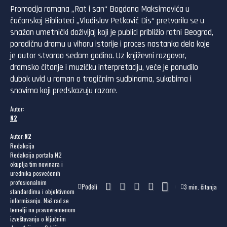
Promocija romana „Rat i san“ Bogdana Maksimovića u
čačanskoj Biblioteci „Vladislav Petković Dis“ pretvorila se u
snažan umetnički doživljaj koji je publici približio ratni Beograd,
porodičnu dramu u vihoru istorije i proces nastanka dela koje
je autor stvarao sedam godina. Uz književni razgovor,
dramsko čitanje i muzičku interpretaciju, veče je ponudilo
dubok uvid u roman o tragičnim sudbinama, sukobima i
snovima koji predskazuju razore.
Autor:
N2
Autor:
N2
Redakcija
Redakcija portala N2
okuplja tim novinara i
urednika posvećenih
profesionalnim
Podeli
3 min. čitanja
standardima i objektivnom
informisanju. Naš rad se
temelji na pravovremenom
izveštavanju o ključnim