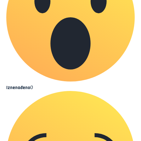
0
Iznenađeno