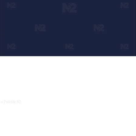
Ako verujete u ono što radimo
Svakodnevno objavljujemo informacije od javnog značaja i
trudimo se da radimo profesionalno, odgovorno i nezavisno.
Pomozite da tako i ostane.
➜ Podržite N2