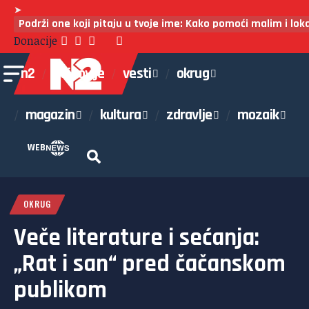
➤
Podrži one koji pitaju u tvoje ime: Kako pomoći malim i lo
Donacije
n2
najnovije
vesti
okrug
magazin
kultura
zdravlje
mozaik
WEB
OKRUG
Veče literature i sećanja:
„Rat i san“ pred čačanskom
publikom