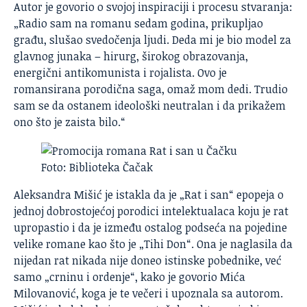
Autor je govorio o svojoj inspiraciji i procesu stvaranja:
„Radio sam na romanu sedam godina, prikupljao
građu, slušao svedočenja ljudi. Deda mi je bio model za
glavnog junaka – hirurg, širokog obrazovanja,
energični antikomunista i rojalista. Ovo je
romansirana porodična saga, omaž mom dedi. Trudio
sam se da ostanem ideološki neutralan i da prikažem
ono što je zaista bilo.“
Foto: Biblioteka Čačak
Aleksandra Mišić je istakla da je „Rat i san“ epopeja o
jednoj dobrostojećoj porodici intelektualaca koju je rat
upropastio i da je između ostalog podseća na pojedine
velike romane kao što je „Tihi Don“. Ona je naglasila da
nijedan rat nikada nije doneo istinske pobednike, već
samo „crninu i ordenje“, kako je govorio Mića
Milovanović, koga je te večeri i upoznala sa autorom.