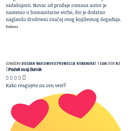
sadašnjosti. Novac od prodaje romana autor je
namenio u humanitarne svrhe, što je dodatno
naglasilo društveni značaj ovog književnog događaja.
Reklama
OZNAČENO:
BOGDAN MAKSIMOVIC
PROMOCIJA ROMANA
RAT I SAN
IZVOR:
N2
Podeli ovaj članak
Kako reagujete na ovu vest?