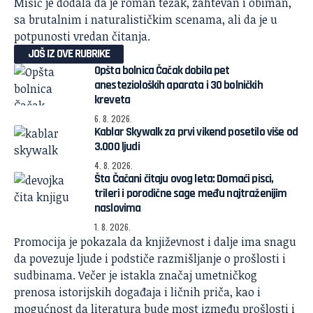
Mišić je dodala da je roman težak, zahtevan i obiman,
sa brutalnim i naturalističkim scenama, ali da je u
potpunosti vredan čitanja.
JOŠ IZ OVE RUBRIKE
Opšta bolnica Čačak dobila pet
anestezioloških aparata i 30 bolničkih
kreveta
6. 8. 2026.
Kablar Skywalk za prvi vikend posetilo više od
3.000 ljudi
4. 8. 2026.
Šta Čačani čitaju ovog leta: Domaći pisci,
trileri i porodične sage među najtraženijim
naslovima
1. 8. 2026.
Promocija je pokazala da
književnost
i dalje ima snagu
da povezuje ljude i podstiče razmišljanje o prošlosti i
sudbinama. Večer je istakla značaj umetničkog
prenosa istorijskih događaja i ličnih priča, kao i
mogućnost da literatura bude most između prošlosti i