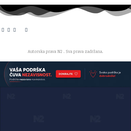
O nama
·
Impresum
·
Marketing
·
Donacije
·
Kontakt
·
Uslovi korišćenja
·
Politika privatnosti
Autorska prava N2
. Sva prava zadržana.