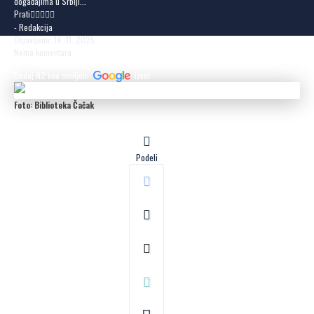
događajima u Srbiji...
Prati
- Redakcija
Objavljeno: 14. 11. 2025.
Nema komentara
Dodaj N2 kao omiljeni
izvor
Foto: Biblioteka Čačak
Podeli