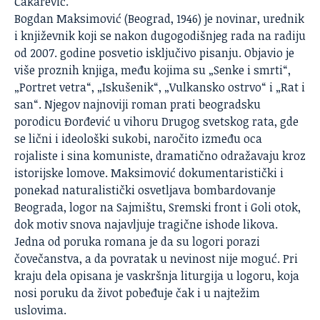
Čakarević.
Bogdan Maksimović (Beograd, 1946) je novinar, urednik
i književnik koji se nakon dugogodišnjeg rada na radiju
od 2007. godine posvetio isključivo pisanju. Objavio je
više proznih knjiga, među kojima su „Senke i smrti“,
„Portret vetra“, „Iskušenik“, „Vulkansko ostrvo“ i „Rat i
san“. Njegov najnoviji roman prati beogradsku
porodicu Đorđević u vihoru Drugog svetskog rata, gde
se lični i ideološki sukobi, naročito između oca
rojaliste i sina komuniste, dramatično odražavaju kroz
istorijske lomove. Maksimović dokumentaristički i
ponekad naturalistički osvetljava bombardovanje
Beograda, logor na Sajmištu, Sremski front i Goli otok,
dok motiv snova najavljuje tragične ishode likova.
Jedna od poruka romana je da su logori porazi
čovečanstva, a da povratak u nevinost nije moguć. Pri
kraju dela opisana je vaskršnja liturgija u logoru, koja
nosi poruku da život pobeđuje čak i u najtežim
uslovima.