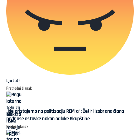
0
Ljuto
Prethodni članak
„Ne pristajemo na politizaciju REM-a“: Četiri izabrana člana
podnose ostavke nakon odluke Skupštine
Sledeći članak