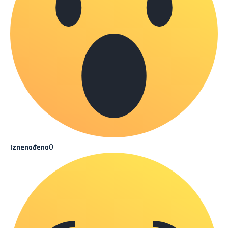
0
Iznenađeno