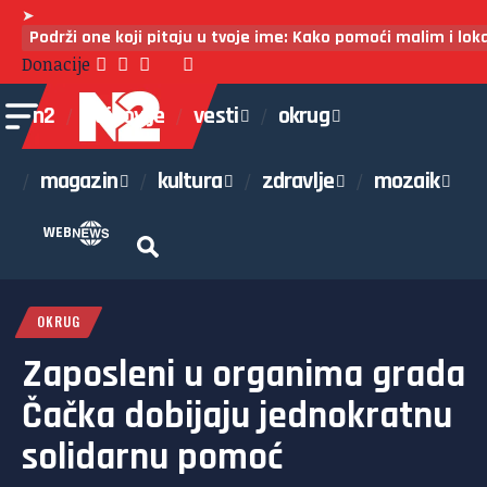
➤
Podrži one koji pitaju u tvoje ime: Kako pomoći malim i lo
Donacije
n2
najnovije
vesti
okrug
magazin
kultura
zdravlje
mozaik
WEB
OKRUG
Zaposleni u organima grada
Čačka dobijaju jednokratnu
solidarnu pomoć