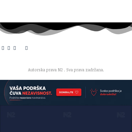
O nama
·
Impresum
·
Marketing
·
Donacije
·
Kontakt
·
Uslovi korišćenja
·
Politika privatnosti
Autorska prava N2
. Sva prava zadržana.