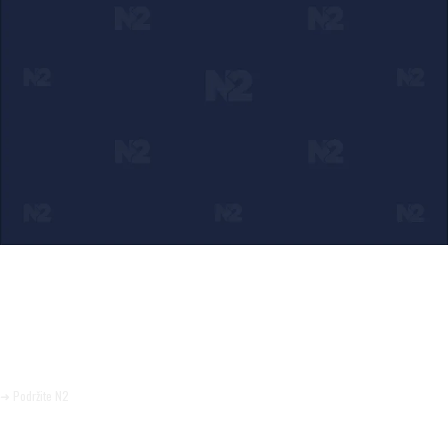
Ako verujete u ono što radimo
Svakodnevno objavljujemo informacije od javnog značaja i
trudimo se da radimo profesionalno, odgovorno i nezavisno.
Pomozite da tako i ostane.
➜ Podržite N2