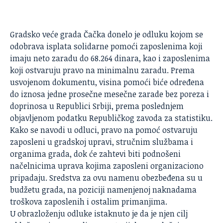
Gradsko veće grada Čačka donelo je odluku kojom se
odobrava isplata solidarne pomoći zaposlenima koji
imaju neto zaradu do 68.264 dinara, kao i zaposlenima
koji ostvaruju pravo na
minimalnu zaradu
. Prema
usvojenom dokumentu, visina pomoći biće određena
do iznosa jedne prosečne mesečne zarade bez poreza i
doprinosa u Republici Srbiji, prema poslednjem
objavljenom podatku Republičkog zavoda za statistiku.
Kako se navodi u odluci, pravo na pomoć ostvaruju
zaposleni u gradskoj upravi, stručnim službama i
organima grada, dok će zahtevi biti podnošeni
načelnicima uprava kojima zaposleni organizaciono
pripadaju. Sredstva za ovu namenu obezbeđena su u
budžetu grada, na poziciji namenjenoj naknadama
troškova zaposlenih i ostalim primanjima.
U obrazloženju odluke istaknuto je da je njen cilj