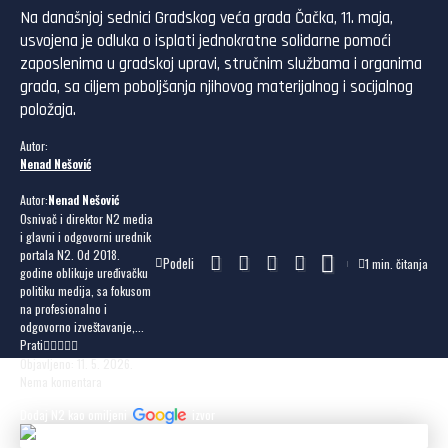
Na današnjoj sednici Gradskog veća grada Čačka, 11. maja,
usvojena je odluka o isplati jednokratne solidarne pomoći
zaposlenima u gradskoj upravi, stručnim službama i organima
grada, sa ciljem poboljšanja njihovog materijalnog i socijalnog
položaja.
Autor:
Nenad Nešović
Autor:
Nenad Nešović
Osnivač i direktor N2 media
i glavni i odgovorni urednik
portala N2. Od 2018.
Podeli
1 min. čitanja
godine oblikuje uređivačku
politiku medija, sa fokusom
na profesionalno i
odgovorno izveštavanje,...
Prati
Objavljeno: 11. 5. 2026.
Nema komentara
Dodaj N2 kao omiljeni
izvor