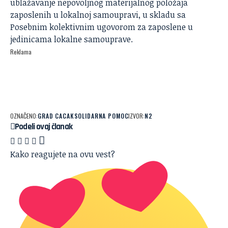
ublažavanje nepovoljnog materijalnog položaja
zaposlenih u lokalnoj samoupravi, u skladu sa
Posebnim kolektivnim ugovorom za zaposlene u
jedinicama lokalne samouprave.
Reklama
OZNAČENO:
GRAD CACAK
SOLIDARNA POMOC
IZVOR:
N2
Podeli ovaj članak
Kako reagujete na ovu vest?