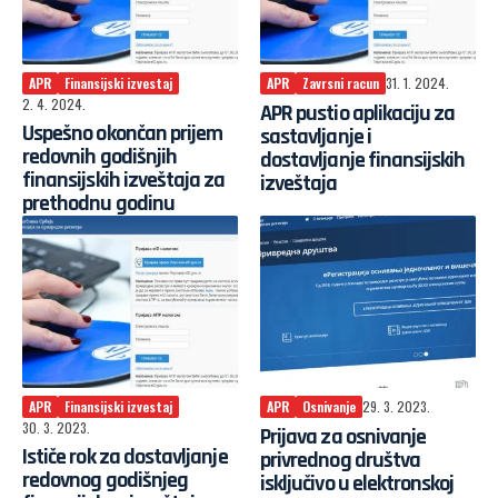
APR
Finansijski izvestaj
APR
Zavrsni racun
31. 1. 2024.
2. 4. 2024.
APR pustio aplikaciju za
Uspešno okončan prijem
sastavljanje i
redovnih godišnjih
dostavljanje finansijskih
finansijskih izveštaja za
izveštaja
prethodnu godinu
APR
Finansijski izvestaj
APR
Osnivanje
29. 3. 2023.
30. 3. 2023.
Prijava za osnivanje
Ističe rok za dostavljanje
privrednog društva
redovnog godišnjeg
isključivo u elektronskoj