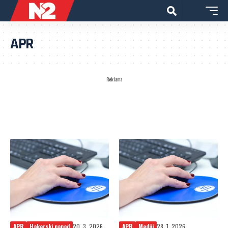
APR
Reklama
APR
Hakerski napad
20. 3. 2026.
APR
Mediji
28. 1. 2026.