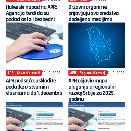
Hakerski napad na APR:
Državni organi ne
Agencija tvrdi da su
prijavljuju sva sredstva
podaci ostali bezbedni
dodeljena medijima
APR
Stvarni vlasnici
30. 10. 2025.
APR
Regionalni razvoj
13. 10. 2025.
APR podseća: uskladite
APR objavio mapu
podatke o stvarnim
ulaganja u regionalni
vlasnicima do 1. decembra
razvoj Srbije za 2025.
godinu