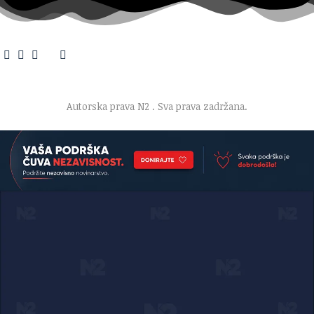
O nama
·
Impresum
·
Marketing
·
Donacije
·
Kontakt
·
Uslovi korišćenja
·
Politika privatnosti
Autorska prava N2
. Sva prava zadržana.