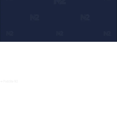
Ako verujete u ono što radimo
Svakodnevno objavljujemo informacije od javnog značaja i
trudimo se da radimo profesionalno, odgovorno i nezavisno.
Pomozite da tako i ostane.
➜ Podržite N2