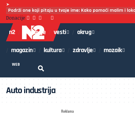
➤
Podrži one koji pitaju u tvoje ime: Kako pomoći malim i lo
Donacije
n2
najnovije
vesti
okrug
magazin
kultura
zdravlje
mozaik
WEB
Auto industrija
Reklama