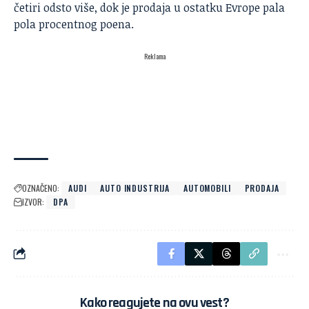
četiri odsto više, dok je prodaja u ostatku Evrope pala
pola procentnog poena.
Reklama
OZNAČENO:
AUDI
AUTO INDUSTRIJA
AUTOMOBILI
PRODAJA
IZVOR:
DPA
Kako reagujete na ovu vest?