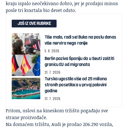
kraju ispalo neočekivano dobro, jer je prodajni minus
posle tri kvartala bio devet odsto.
JOŠ IZ OVE RUBRIKE
Tiše malo, radi se! Buka na poslu danas
više nervira nego ranije
5. 8. 2026.
Berlin poziva Španiju da u Seuti zaštiti
granicu EU od migranata
31. 7. 2026.
Turska ugostila više od 25 miliona
stranih posetilaca u prvoj polovini
godine
31. 7. 2026.
Pritom, uslovi na kineskom tržištu pogađaju sve
strane proizvođače.
Na domaćem tržištu, Audi je prodao 206.290 vozila,