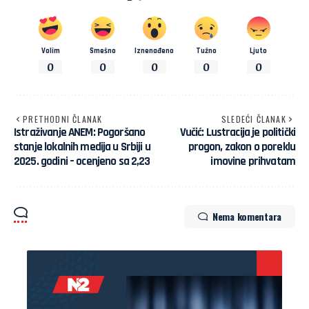
Volim
Smešno
Iznenađeno
Tužno
Ljuto
0
0
0
0
0
PRETHODNI ČLANAK
SLEDEĆI ČLANAK
Istraživanje ANEM: Pogoršano
Vučić: Lustracija je politički
stanje lokalnih medija u Srbiji u
progon, zakon o poreklu
2025. godini – ocenjeno sa 2,23
imovine prihvatam
Nema komentara