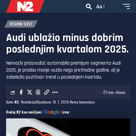
Aa
REGION/SVET
Audi ublažio minus dobrim
poslednjim kvartalom 2025.
Nemački proizvođač automobila premijum segmenta Audi
2025. je prodao manje vozila nego prethodne godine, ali je
zabeležio pozitivan trend u poslednjem kvartalu.
1 min. čitanja
Autor:
N2
- Redakcija
Objavljeno: 18. 1. 2026.
Nema komentara
Dodaj N2 kao omiljeni
izvor