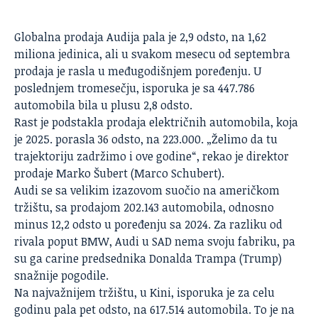
Globalna prodaja Audija pala je 2,9 odsto, na 1,62
miliona jedinica, ali u svakom mesecu od septembra
prodaja je rasla u međugodišnjem poređenju. U
poslednjem tromesečju, isporuka je sa 447.786
automobila bila u plusu 2,8 odsto.
Rast je podstakla prodaja električnih automobila, koja
je 2025. porasla 36 odsto, na 223.000. „Želimo da tu
trajektoriju zadržimo i ove godine“, rekao je direktor
prodaje Marko Šubert (Marco Schubert).
Audi se sa velikim izazovom suočio na američkom
tržištu, sa prodajom 202.143 automobila, odnosno
minus 12,2 odsto u poređenju sa 2024. Za razliku od
rivala poput
BMW
, Audi u SAD nema svoju fabriku, pa
su ga carine predsednika Donalda Trampa (Trump)
snažnije pogodile.
Na najvažnijem tržištu, u Kini, isporuka je za celu
godinu pala pet odsto, na 617.514 automobila. To je na