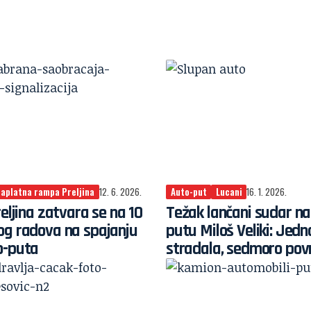
aplatna rampa Preljina
12. 6. 2026.
Auto-put
Lucani
16. 1. 2026.
reljina zatvara se na 10
Težak lančani sudar na
og radova na spajanju
putu Miloš Veliki: Jed
o-puta
stradala, sedmoro pov