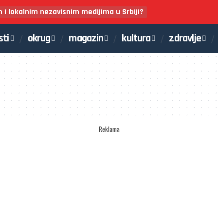
m i lokalnim nezavisnim medijima u Srbiji?
sti
okrug
magazin
kultura
zdravlje
Reklama