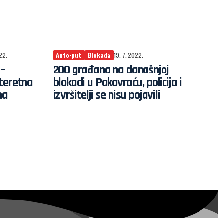
22.
Auto-put
Blokada
19. 7. 2022.
 –
200 građana na današnjoj
 teretna
blokadi u Pakovraću, policija i
ma
izvršitelji se nisu pojavili