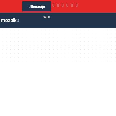
Donacije
WEB
mozaik