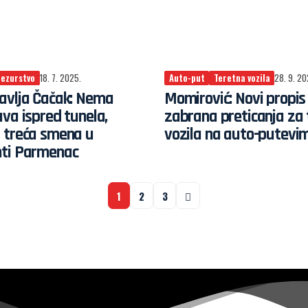
ezurstvo
18. 7. 2025.
Auto-put
Teretna vozila
28. 9. 20
avlja Čačak: Nema
Momirović: Novi propis
va ispred tunela,
zabrana preticanja za
 treća smena u
vozila na auto-putevi
ti Parmenac
1
2
3