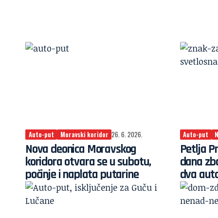
Auto-put
Moravski koridor
26. 6. 2026.
Auto-put
N
Nova deonica Moravskog
Petlja P
koridora otvara se u subotu,
dana zb
počinje i naplata putarine
dva aut