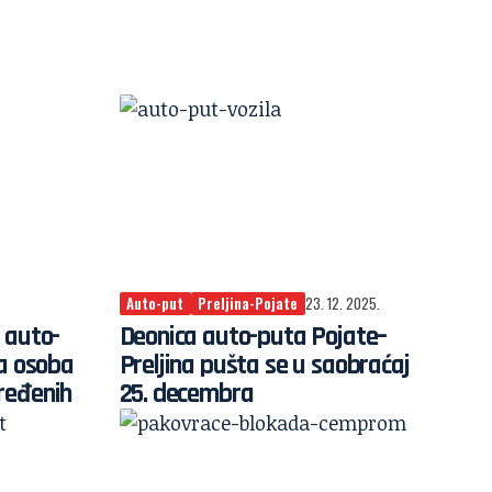
Auto-put
Preljina-Pojate
23. 12. 2025.
 auto-
Deonica auto-puta Pojate–
na osoba
Preljina pušta se u saobraćaj
ređenih
25. decembra