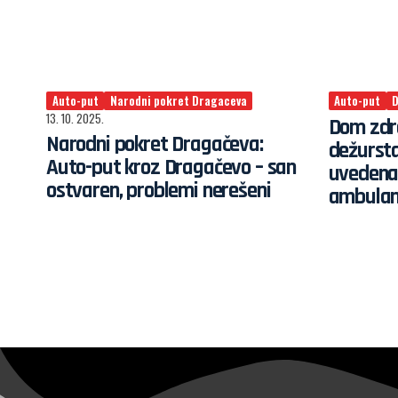
Auto-put
Narodni pokret Dragaceva
Auto-put
D
13. 10. 2025.
Dom zdr
Narodni pokret Dragačeva:
dežursta
Auto-put kroz Dragačevo – san
uvedena
ostvaren, problemi nerešeni
ambulan