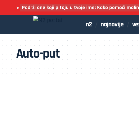
Podrži one koji pitaju u tvoje ime: Kako pomoći mali
➤
n2
najnovije
ve
Auto-put