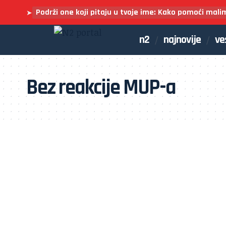
Podrži one koji pitaju u tvoje ime: Kako pomoći mali
➤
n2
najnovije
ve
Bez reakcije MUP-a