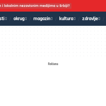
m i lokalnim nezavisnim medijima u Srbiji?
sti
okrug
magazin
kultura
zdravlje
Reklama