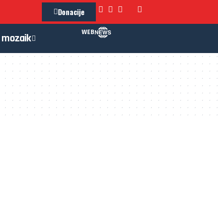
Donacije
WEB
mozaik