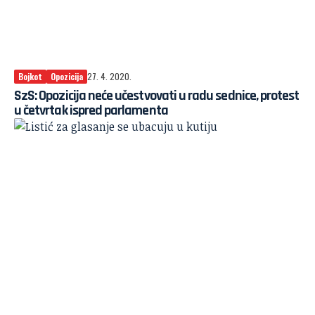
Bojkot
Opozicija
27. 4. 2020.
SzS: Opozicija neće učestvovati u radu sednice, protest
u četvrtak ispred parlamenta