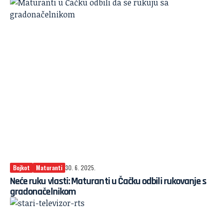
Bojkot
Maturanti
30. 6. 2025.
Neće ruku vlasti: Maturanti u Čačku odbili rukovanje s
gradonačelnikom