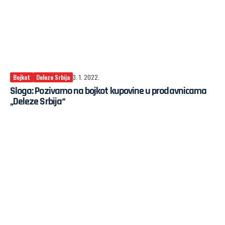
Bojkot
Deleze Srbija
3. 1. 2022.
Sloga: Pozivamo na bojkot kupovine u prodavnicama
„Deleze Srbija“