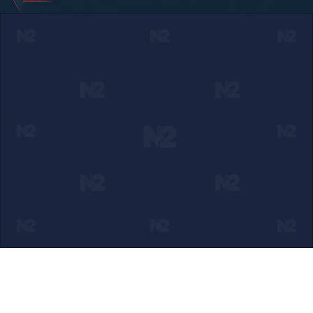
Ako verujete u ono što radimo
Svakodnevno objavljujemo informacije od javnog značaja i