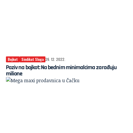
Bojkot
Sindikat Sloga
26. 12. 2022.
Poziv na bojkot: Na bednim minimalcima zarađuju
milione