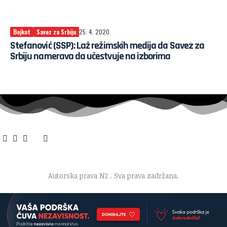
Bojkot
Savez za Srbiju
25. 4. 2020.
Stefanović (SSP): Laž režimskih medija da Savez za
Srbiju namerava da učestvuje na izborima
O nama
·
Impresum
·
Marketing
·
Donacije
·
Kontakt
·
Uslovi korišćenja
·
Politika privatnosti
Autorska prava N2
. Sva prava zadržana.