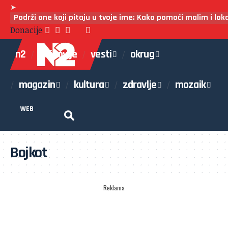
➤
Podrži one koji pitaju u tvoje ime: Kako pomoći malim i lo
Donacije
n2
najnovije
vesti
okrug
magazin
kultura
zdravlje
mozaik
WEB
Bojkot
Reklama