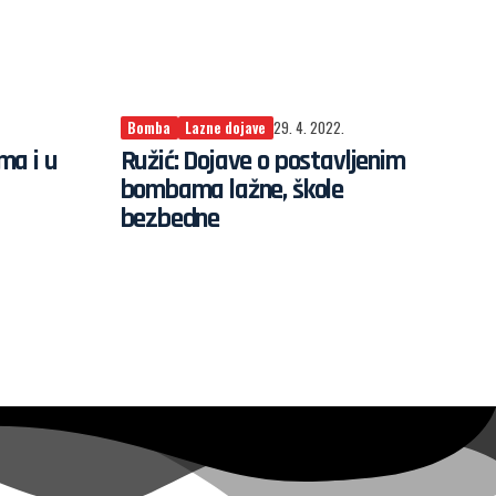
Bomba
Lazne dojave
29. 4. 2022.
ma i u
Ružić: Dojave o postavljenim
bombama lažne, škole
bezbedne