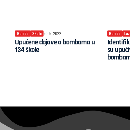
Bomba
Skole
20. 5. 2022.
Bomba
Laz
Upućene dojave o bombama u
Identifi
134 škole
su upući
bomba