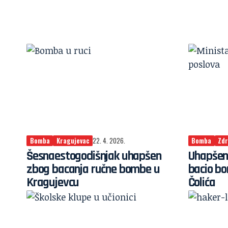
Bomba
Kragujevac
22. 4. 2026.
Bomba
Zdr
Šesnaestogodišnjak uhapšen
Uhapšen 
zbog bacanja ručne bombe u
bacio b
Kragujevcu
Čolića