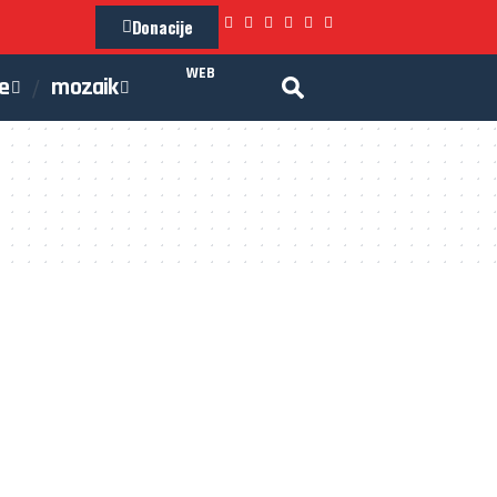
Donacije
WEB
je
mozaik