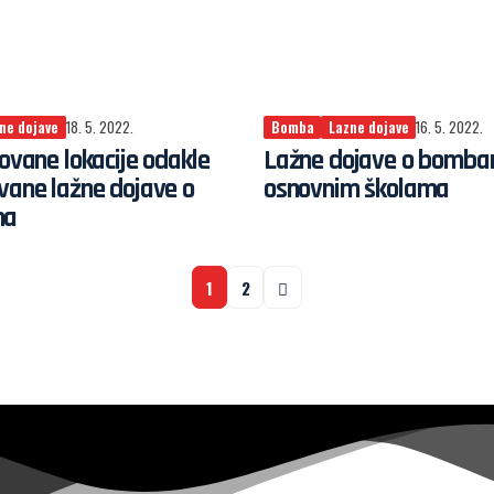
ne dojave
18. 5. 2022.
Bomba
Lazne dojave
16. 5. 2022.
kovane lokacije odakle
Lažne dojave o bomba
vane lažne dojave o
osnovnim školama
ma
1
2