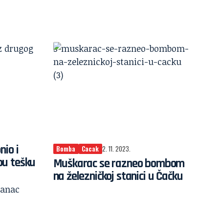
3
nio i
Bomba
Cacak
2. 11. 2023.
bu tešku
Muškarac se razneo bombom
na železničkoj stanici u Čačku