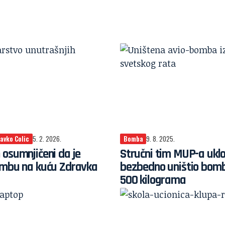
avko Colic
5. 2. 2026.
Bomba
9. 8. 2025.
osumnjičeni da je
Stručni tim MUP-a uklo
ombu na kuću Zdravka
bezbedno uništio bom
500 kilograma