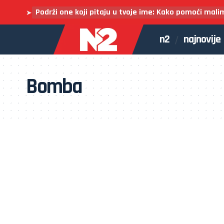
Podrži one koji pitaju u tvoje ime: Kako pomoći mali
➤
n2
najnovije
Bomba