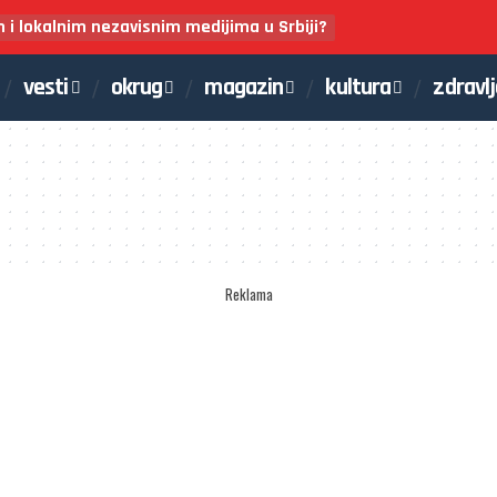
m i lokalnim nezavisnim medijima u Srbiji?
vesti
okrug
magazin
kultura
zdravl
Reklama